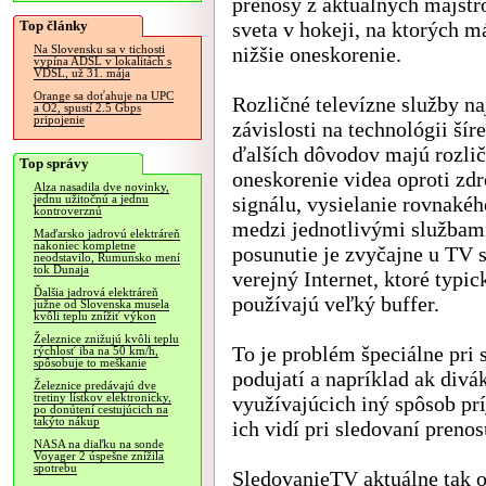
prenosy z aktuálnych majstr
Top články
sveta v hokeji, na ktorých m
nižšie oneskorenie.
Na Slovensku sa v tichosti
vypína ADSL v lokalitách s
VDSL, už 31. mája
Orange sa doťahuje na UPC
Rozličné televízne služby n
a O2, spustí 2.5 Gbps
pripojenie
závislosti na technológii šíre
ďalších dôvodov majú rozli
Top správy
oneskorenie videa oproti zd
Alza nasadila dve novinky,
signálu, vysielanie rovnaké
jednu užitočnú a jednu
kontroverznú
medzi jednotlivými službami
Maďarsko jadrovú elektráreň
nakoniec kompletne
posunutie je zvyčajne u TV s
neodstavilo, Rumunsko mení
tok Dunaja
verejný Internet, ktoré typi
Ďalšia jadrová elektráreň
používajú veľký buffer.
južne od Slovenska musela
kvôli teplu znížiť výkon
Železnice znižujú kvôli teplu
To je problém špeciálne pri
rýchlosť iba na 50 km/h,
spôsobuje to meškanie
podujatí a napríklad ak divá
Železnice predávajú dve
tretiny lístkov elektronicky,
využívajúcich iný spôsob prí
po donútení cestujúcich na
takýto nákup
ich vidí pri sledovaní prenos
NASA na diaľku na sonde
Voyager 2 úspešne znížila
spotrebu
SledovanieTV aktuálne tak o