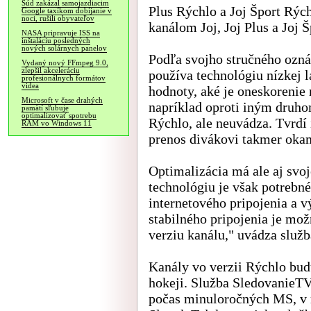
Súd zakázal samojazdiacim
Plus Rýchlo a Joj Šport Rýc
Google taxíkom dobíjanie v
noci, rušili obyvateľov
kanálom Joj, Joj Plus a Joj 
NASA pripravuje ISS na
inštaláciu posledných
nových solárnych panelov
Podľa svojho stručného ozná
Vydaný nový FFmpeg 9.0,
zlepšil akceleráciu
používa technológiu nízkej l
profesionálnych formátov
videa
hodnoty, aké je oneskorenie 
Microsoft v čase drahých
napríklad oproti iným druhom
pamätí sľubuje
optimalizovať spotrebu
Rýchlo, ale neuvádza. Tvrdí
RAM vo Windows 11
prenos divákovi takmer okam
Optimalizácia má ale aj svo
technológiu je však potrebné
internetového pripojenia a 
stabilného pripojenia je mo
verziu kanálu," uvádza služb
Kanály vo verzii Rýchlo bu
hokeji. Služba SledovanieTV
počas minuloročných MS, v