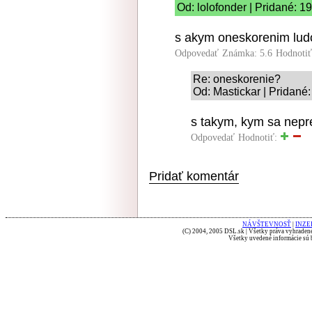
Od: lolofonder | Pridané: 1
s akym oneskorenim ludo
Odpovedať
Známka: 5.6
Hodnoti
Re: oneskorenie?
Od: Mastickar | Pridané
s takym, kym sa nepre
Odpovedať
Hodnotiť:
Pridať komentár
NÁVŠTEVNOSŤ
|
INZE
(C) 2004, 2005 DSL.sk | Všetky práva vyhradené
Všetky uvedené informácie sú b