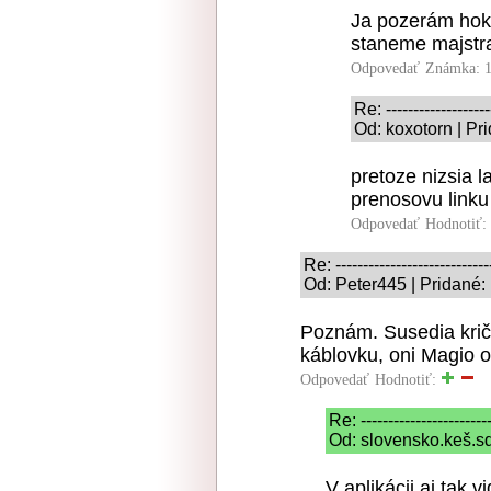
Ja pozerám hoke
staneme majstr
Odpovedať
Známka: 1
Re: -------------------
Od: koxotorn | Pr
pretoze nizsia 
prenosovu linku
Odpovedať
Hodnotiť:
Re: ----------------------------
Od: Peter445 | Pridané:
Poznám. Susedia krič
káblovku, oni Magio 
Odpovedať
Hodnotiť:
Re: ------------------------
Od: slovensko.keš.sd
V aplikácii aj tak 