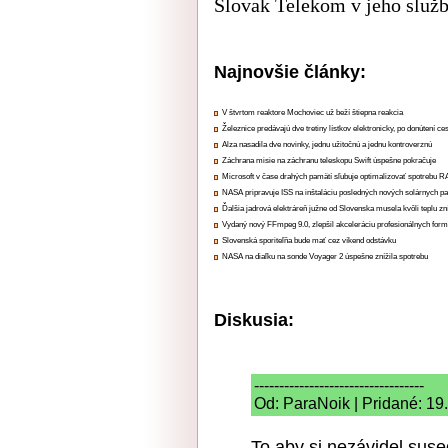
Slovak Telekom v jeho služ
Najnovšie články:
V štvrtom reaktore Mochoviec už beží štiepna reakcia
Železnice predávajú dve tretiny lístkov elektronicky, po donútení ce
Alza nasadila dve novinky, jednu užitočnú a jednu kontroverznú
Záchrana misie na záchranu teleskopu Swift úspešne pokračuje
Microsoft v čase drahých pamätí sľubuje optimalizovať spotrebu
NASA pripravuje ISS na inštaláciu posledných nových solárnych p
Ďalšia jadrová elektráreň južne od Slovenska musela kvôli teplu zn
Vydaný nový FFmpeg 9.0, zlepšil akceleráciu profesionálnych form
Slovenská sporiteľňa bude mať cez víkend odstávku
NASA na diaľku na sonde Voyager 2 úspešne znížila spotrebu
Diskusia:
----------------------------------
Od: ParaNoik | Pridané: 19
To aby si nezávidel suse