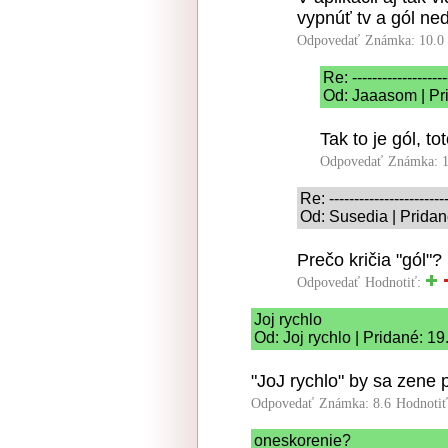
vypnúť tv a gól n
Odpovedať
Známka: 10.0
Re: -------------------
Od: Jaaasom | Pr
Tak to je gól, to
Odpovedať
Známka: 1
Re: ------------------------
Od: Susedia | Pridan
Prečo kričia "gól"
Odpovedať
Hodnotiť:
Joj rychlo
Od: Joj rychlo | Pridané: 1
"JoJ rychlo" by sa zene p
Odpovedať
Známka: 8.6
Hodnoti
oneskorenie?