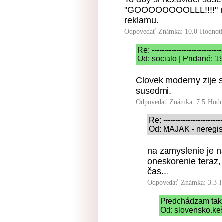
"GOOOOOOOOLLL!!!!" na c
reklamu.
Odpovedať
Známka: 10.0
Hodnot
Re: ----------------------------
Od: socialo | Pridané: 
Clovek moderny zije s
susedmi.
Odpovedať
Známka: 7.5
Hodn
Re: ------------------------
Od: MAJAK - neregist
na zamyslenie je n
oneskorenie teraz,
čas...
Odpovedať
Známka: 3.3
Predchádzam tak 
Od: slovensko.keš