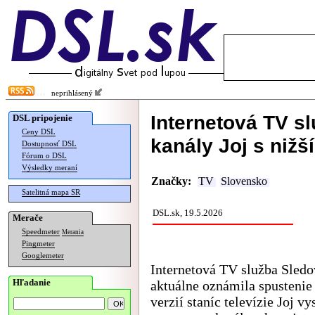
neprihlásený
Internetová TV sl
DSL pripojenie
Ceny DSL
kanály Joj s niž
Dostupnosť DSL
Fórum o DSL
Výsledky meraní
Značky:
TV
Slovensko
Satelitná mapa SR
DSL.sk, 19.5.2026
Merače
Speedmeter
Merania
Pingmeter
Googlemeter
Internetová TV služba Sled
Hľadanie
aktuálne oznámila spustenie
verzií staníc televízie Joj vy