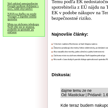
Temu podľa EK nedostatočne 
Súd zakázal samojazdiacim
spotrebitelia z EÚ nájdu na
Google taxíkom dobíjanie v
noci, rušili obyvateľov
EK v podobe nákupov na Temu
NASA na diaľku na sonde
Voyager 2 úspešne znížila
bezpečnostné riziko.
spotrebu
Misia na záchranu teleskopu
Swift ešte nie je stratená,
podarilo sa spomaliť jej
otáčanie
Najnovšie články:
V štvrtom reaktore Mochoviec už beží štiepna reakcia
Železnice predávajú dve tretiny lístkov elektronicky, po donútení ce
Alza nasadila dve novinky, jednu užitočnú a jednu kontroverznú
Záchrana misie na záchranu teleskopu Swift úspešne pokračuje
Microsoft v čase drahých pamätí sľubuje optimalizovať spotrebu
Diskusia:
dajme temu ze ne
Od: Mastickar | Pridané: 1.
Kde teraz budem nakupov