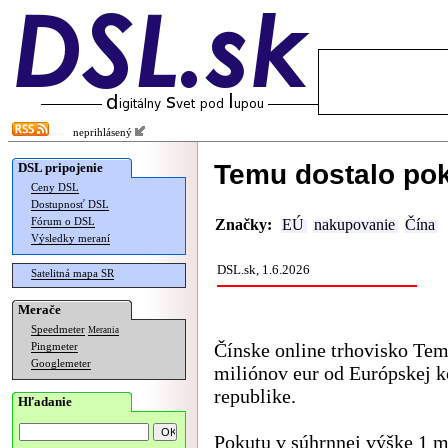
neprihlásený
Temu dostalo pok
DSL pripojenie
Ceny DSL
Dostupnosť DSL
Fórum o DSL
Značky:
EÚ
nakupovanie
Čína
Výsledky meraní
DSL.sk, 1.6.2026
Satelitná mapa SR
Merače
Speedmeter
Merania
Čínske online trhovisko Te
Pingmeter
Googlemeter
miliónov eur od Európskej k
republike.
Hľadanie
Pokutu v súhrnnej výške 1 m