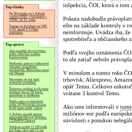
inšpekcia, ČOI, ktorá o tom
Top články
Na Slovensku sa v tichosti
vypína ADSL v lokalitách s
Pokuta nadobudla právoplatn
VDSL, už 31. mája
ešte na základe kontroly v r
Orange sa doťahuje na UPC
a O2, spustí 2.5 Gbps
neinformuje. Uvádza iba, že 
pripojenie
spotrebiteľa a občianskeho 
Top správy
Alza nasadila dve novinky,
Podľa svojho oznámenia ČOI 
jednu užitočnú a jednu
kontroverznú
to ale zatiaľ nebolo právopl
Maďarsko jadrovú elektráreň
nakoniec kompletne
neodstavilo, Rumunsko mení
V minulom a tomto roku ČOI 
tok Dunaja
trhovísk, Aliexpress, Amazo
Slovensko.sk má opäť
technické problémy
opäť Temu. Celkovo uskutočn
Železnice znižujú kvôli teplu
vrátane 3 kontrol Temu.
rýchlosť iba na 50 km/h,
spôsobuje to meškanie
Ďalšia jadrová elektráreň
južne od Slovenska musela
Ako sme informovali v
tomt
kvôli teplu znížiť výkon
miliónov eur podľa európskej
V Poľsku spustili takmer
gigawatthodinové úložisko,
súvislosti s ponukou nelegá
z LiFePO4 článkov
Telekom pridal 12 GB balík
pre Easy, chce zaň 12 eur