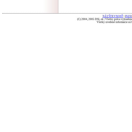
NÁVŠTEVNOSŤ
|
INZE
(C) 2004, 2005 DSL.sk | Všetky práva vyhradené
Všetky uvedené informácie sú b