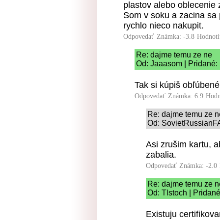
plastov alebo oblecenie 
Som v soku a zacina sa
rychlo nieco nakupit.
Odpovedať
Známka: -3.8
Hodnoti
Re: dajme temu ze ne
Od: Jaaasom | Pridané:
Tak si kúpiš obľúbené
Odpovedať
Známka: 6.9
Hodn
Re: dajme temu ze n
Od: SovietRussianF
Asi zrušim kartu, 
zabalia.
Odpovedať
Známka: -2.0
Re: dajme temu ze n
Od: Tlstoch | Pridan
Existuju certifikov