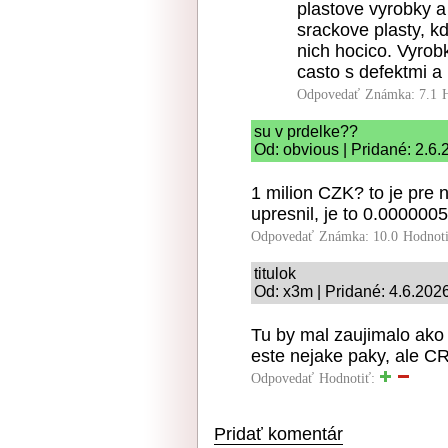
plastove vyrobky a 
srackove plasty, k
nich hocico. Vyrobk
casto s defektmi a
Odpovedať
Známka: 7.1
su v prdelke??
Od: obvious | Pridané: 2.6
1 milion CZK? to je pre 
upresnil, je to 0.000000
Odpovedať
Známka: 10.0
Hodnot
titulok
Od: x3m | Pridané: 4.6.202
Tu by mal zaujimalo ak
este nejake paky, ale C
Odpovedať
Hodnotiť:
Pridať komentár