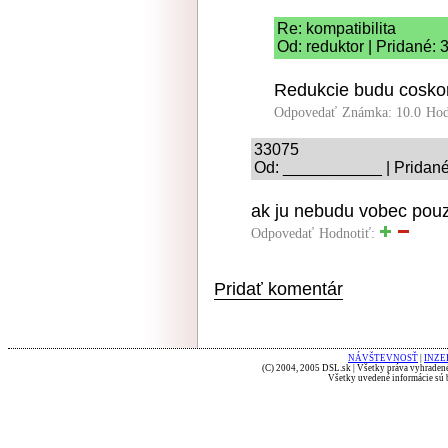
Re: kompatibilita
Od: reduktor | Pridané: 
Redukcie budu coskor
Odpovedať
Známka: 10.0
Hod
33075
Od: ___________ | Pridané
ak ju nebudu vobec pouzi
Odpovedať
Hodnotiť:
Pridať komentár
NÁVŠTEVNOSŤ
|
INZE
(C) 2004, 2005 DSL.sk | Všetky práva vyhradené
Všetky uvedené informácie sú b