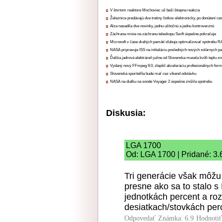
V štvrtom reaktore Mochoviec už beží štiepna reakcia
Železnice predávajú dve tretiny lístkov elektronicky, po donútení ce
Alza nasadila dve novinky, jednu užitočnú a jednu kontroverznú
Záchrana misie na záchranu teleskopu Swift úspešne pokračuje
Microsoft v čase drahých pamätí sľubuje optimalizovať spotrebu
NASA pripravuje ISS na inštaláciu posledných nových solárnych p
Ďalšia jadrová elektráreň južne od Slovenska musela kvôli teplu zn
Vydaný nový FFmpeg 9.0, zlepšil akceleráciu profesionálnych form
Slovenská sporiteľňa bude mať cez víkend odstávku
NASA na diaľku na sonde Voyager 2 úspešne znížila spotrebu
Diskusia:
LGA 1700
Od: LGA 1700 | Pridané: 3.
Tri generácie však môžu 
presne ako sa to stalo 
jednotkách percent a roz
desiatkach/stovkách per
Odpovedať
Známka: 6.9
Hodnoti