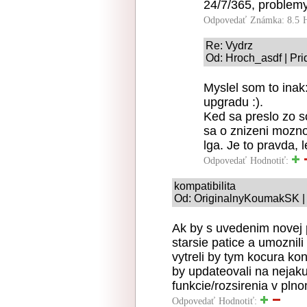
24/7/365, problemy 
Odpovedať
Známka: 8.5
Re: Vydrz
Od: Hroch_asdf | Pri
Myslel som to inak
upgradu :).
Ked sa preslo zo s
sa o znizeni mozn
lga. Je to pravda, 
Odpovedať
Hodnotiť:
kompatibilita
Od: OriginalnyKoumakSK | 
Ak by s uvedenim novej p
starsie patice a umoznili
vytreli by tym kocura kon
by updateovali na nejak
funkcie/rozsirenia v pln
Odpovedať
Hodnotiť: