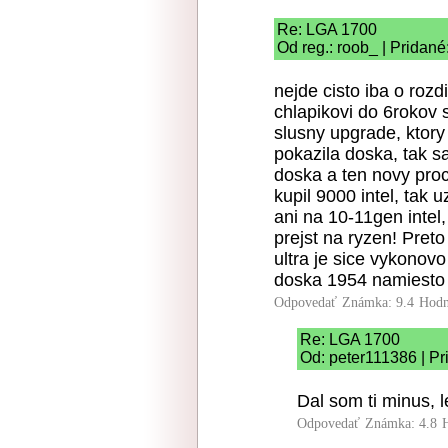
Re: LGA 1700
Od reg.: roob_ | Pridané
nejde cisto iba o roz
chlapikovi do 6rokov 
slusny upgrade, ktory
pokazila doska, tak s
doska a ten novy proc
kupil 9000 intel, tak
ani na 10-11gen intel,
prejst na ryzen! Preto
ultra je sice vykonov
doska 1954 namiesto 1
Odpovedať
Známka: 9.4
Hodn
Re: LGA 1700
Od: peter111386 | Pr
Dal som ti minus, l
Odpovedať
Známka: 4.8