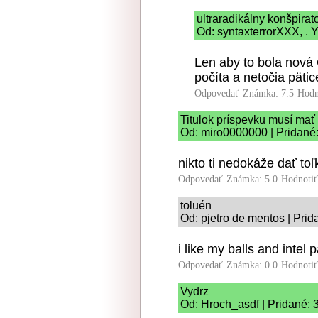
ultraradikálny konšpira
Od: syntaxterrorXXX, . Y
Len aby to bola nová 
počíta a netočia pätic
Odpovedať
Známka: 7.5
Hodn
Titulok príspevku musí mať
Od: miro0000000 | Pridané:
nikto ti nedokáže dať toľ
Odpovedať
Známka: 5.0
Hodnoti
toluén
Od: pjetro de mentos | Prid
i like my balls and intel p
Odpovedať
Známka: 0.0
Hodnoti
Vydrz
Od: Hroch_asdf | Pridané: 