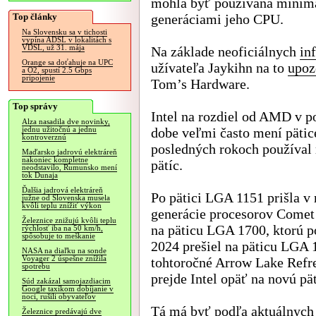
mohla byť používaná minim
Top články
generáciami jeho CPU.
Na Slovensku sa v tichosti
vypína ADSL v lokalitách s
VDSL, už 31. mája
Na základe neoficiálnych
in
Orange sa doťahuje na UPC
užívateľa Jaykihn na to
upoz
a O2, spustí 2.5 Gbps
pripojenie
Tom’s Hardware.
Top správy
Intel na rozdiel od AMD v p
Alza nasadila dve novinky,
dobe veľmi často mení pätic
jednu užitočnú a jednu
kontroverznú
posledných rokoch používal 
Maďarsko jadrovú elektráreň
nakoniec kompletne
pätíc.
neodstavilo, Rumunsko mení
tok Dunaja
Ďalšia jadrová elektráreň
Po pätici LGA 1151 prišla v
južne od Slovenska musela
kvôli teplu znížiť výkon
generácie procesorov Comet 
Železnice znižujú kvôli teplu
na päticu LGA 1700, ktorú p
rýchlosť iba na 50 km/h,
spôsobuje to meškanie
2024 prešiel na päticu LGA 
NASA na diaľku na sonde
Voyager 2 úspešne znížila
tohtoročné Arrow Lake Refr
spotrebu
prejde Intel opäť na novú p
Súd zakázal samojazdiacim
Google taxíkom dobíjanie v
noci, rušili obyvateľov
Tá má byť podľa aktuálnych 
Železnice predávajú dve