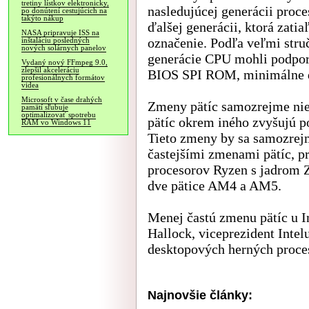
tretiny lístkov elektronicky,
nasledujúcej generácii proc
po donútení cestujúcich na
takýto nákup
ďalšej generácii, ktorá zat
NASA pripravuje ISS na
označenie. Podľa veľmi struč
inštaláciu posledných
nových solárnych panelov
generácie CPU mohli podpor
Vydaný nový FFmpeg 9.0,
zlepšil akceleráciu
BIOS SPI ROM, minimálne do
profesionálnych formátov
videa
Microsoft v čase drahých
Zmeny pätíc samozrejme nie
pamätí sľubuje
optimalizovať spotrebu
pätíc okrem iného zvyšujú po
RAM vo Windows 11
Tieto zmeny by sa samozrejm
častejšími zmenami pätíc, 
procesorov Ryzen s jadrom Z
dve pätice AM4 a AM5.
Menej častú zmenu pätíc u I
Hallock, viceprezident Intel
desktopových herných proce
Najnovšie články: