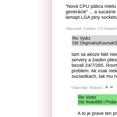
"Nová CPU pätica Intelu
generácie" ... a sucasn
lamapt LGA piny socketu
Odpovedať
Známka: 5.0
Hodnoti
Re: Vydrz
Od: OriginalnyKoumakSK
tam sa akoze fakt ni
servery a ziaden plie
bezali 24/7/265. Rovn
problem. Ak vsak niek
suciastkach, tak mu 
Odpovedať
Hodnotiť:
Re: Vydrz
Od: frodo666 | Prida
A to je prave ten p