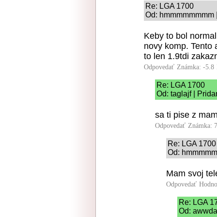
Re: LGA 1700
Od: hmmmmmmmm | P
Keby to bol normaln
novy komp. Tento a
to len 1.9tdi zakazni
Odpovedať
Známka: -5.8
Re: LGA 1700
Od: taglajf | Prid
sa ti pise z ma
Odpovedať
Známka: 7
Re: LGA 1700
Od: hmmmmmmm
Mam svoj tel
Odpovedať
Hodno
Re: LGA 1
Od: awwda 