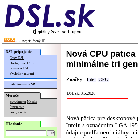
neprihlásený
Nová CPU pätica 
DSL pripojenie
Ceny DSL
minimálne tri ge
Dostupnosť DSL
Fórum o DSL
Výsledky meraní
Značky:
Intel
CPU
Satelitná mapa SR
DSL.sk, 3.6.2026
Merače
Speedmeter
Merania
Pingmeter
Googlemeter
Nová pätica pre desktopové 
Hľadanie
Intelu s označením LGA 195
údajne podľa neoficiálnych 