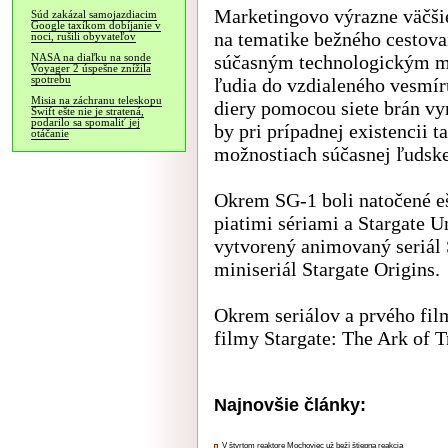
Marketingovo výrazne väčšie
Súd zakázal samojazdiacim
Google taxíkom dobíjanie v
na tematike bežného cestova
noci, rušili obyvateľov
súčasným technologickým mo
NASA na diaľku na sonde
Voyager 2 úspešne znížila
spotrebu
ľudia do vzdialeného vesmír
Misia na záchranu teleskopu
diery pomocou siete brán vy
Swift ešte nie je stratená,
podarilo sa spomaliť jej
by pri prípadnej existencii 
otáčanie
možnostiach súčasnej ľudskej
Okrem SG-1 boli natočené ešt
piatimi sériami a Stargate 
vytvorený animovaný seriál 
miniseriál Stargate Origins.
Okrem seriálov a prvého fil
filmy Stargate: The Ark of T
Najnovšie články:
V štvrtom reaktore Mochoviec už beží štiepna reakcia