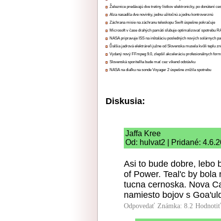
Železnice predávajú dve tretiny lístkov elektronicky, po donútení ce
Alza nasadila dve novinky, jednu užitočnú a jednu kontroverznú
Záchrana misie na záchranu teleskopu Swift úspešne pokračuje
Microsoft v čase drahých pamätí sľubuje optimalizovať spotrebu
NASA pripravuje ISS na inštaláciu posledných nových solárnych p
Ďalšia jadrová elektráreň južne od Slovenska musela kvôli teplu zn
Vydaný nový FFmpeg 9.0, zlepšil akceleráciu profesionálnych form
Slovenská sporiteľňa bude mať cez víkend odstávku
NASA na diaľku na sonde Voyager 2 úspešne znížila spotrebu
Diskusia:
Jaffa Kree
Od: hulvat2 | Pridané: 4.6.
Asi to bude dobre, lebo 
of Power. Teal'c by bola
tucna cernoska. Nova Ca
namiesto bojov s Goa'uld
Odpovedať
Známka: 8.2
Hodnoti