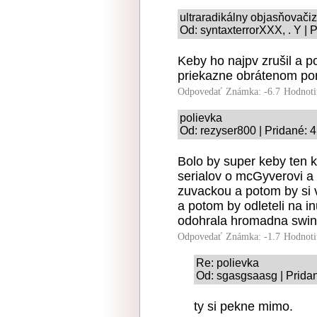
ultraradikálny objasňovač
Od: syntaxterrorXXX, . Y | 
Keby ho najpv zrušil a p
priekazne obrátenom por
Odpovedať
Známka: -6.7
Hodnoti
polievka
Od: rezyser800 | Pridané: 
Bolo by super keby ten 
serialov o mcGyverovi a 
zuvackou a potom by si vs
a potom by odleteli na in
odohrala hromadna swing
Odpovedať
Známka: -1.7
Hodnoti
Re: polievka
Od: sgasgsaasg | Pridan
ty si pekne mimo.