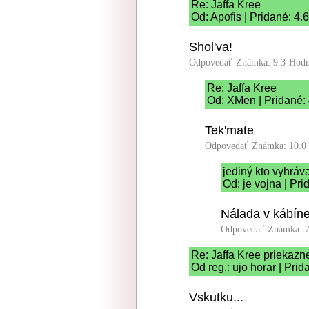
Re: Jaffa Kree
Od: Apofis | Pridané: 4.
Shol'va!
Odpovedať
Známka: 9.3
Hodn
Re: Jaffa Kree
Od: XMen | Pridané:
Tek'mate
Odpovedať
Známka: 10.0
jediný kto vyhráv
Od: je vojna | Pr
Nálada v kábíne
Odpovedať
Známka: 7
Re: Jaffa Kree priekazn
Od reg.: ujo horar | Pri
Vskutku...