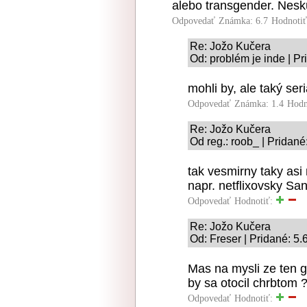
alebo transgender. Neskú
Odpovedať
Známka: 6.7
Hodnoti
Re: Jožo Kučera
Od: problém je inde | P
mohli by, ale taký seri
Odpovedať
Známka: 1.4
Hodn
Re: Jožo Kučera
Od reg.: roob_ | Pridané
tak vesmirny taky asi 
napr. netflixovsky S
Odpovedať
Hodnotiť:
Re: Jožo Kučera
Od: Freser | Pridané: 5
Mas na mysli ze ten 
by sa otocil chrbtom 
Odpovedať
Hodnotiť: