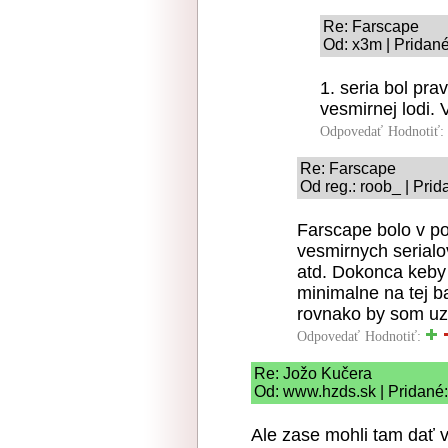
Re: Farscape
Od: x3m | Pridané
1. seria bol pr
vesmirnej lodi. 
Odpovedať
Hodnotiť:
Re: Farscape
Od reg.: roob_ | Pri
Farscape bolo v po
vesmirnych serialov
atd. Dokonca keby 
minimalne na tej ba
rovnako by som uz 
Odpovedať
Hodnotiť:
Re: Jožo Kučera
Od: www.hzds.sk | Pridané:
Ale zase mohli tam dať v