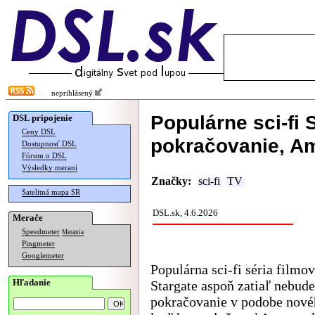
neprihlásený
Populárne sci-fi
DSL pripojenie
Ceny DSL
pokračovanie, Am
Dostupnosť DSL
Fórum o DSL
Výsledky meraní
Značky:
sci-fi
TV
Satelitná mapa SR
DSL.sk, 4.6.2026
Merače
Speedmeter
Merania
Pingmeter
Googlemeter
Populárna sci-fi séria filmov
Hľadanie
Stargate aspoň zatiaľ nebud
pokračovanie v podobe novéh