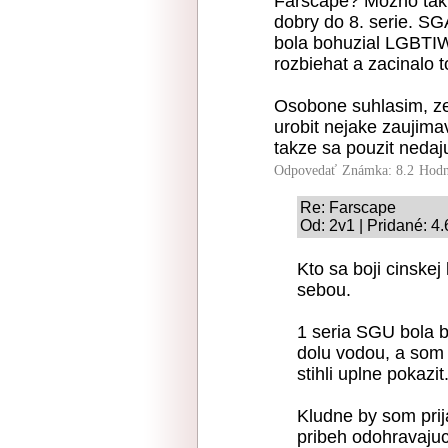
Farscape? Mozno tak p
dobry do 8. serie. SG
bola bohuzial LGBTIW
rozbiehat a zacinalo t
Osobone suhlasim, ze 
urobit nejake zaujimav
takze sa pouzit nedaj
Odpovedať
Známka: 8.2
Hodn
Re: Farscape
Od: 2v1 | Pridané: 4
Kto sa boji cinske
sebou.
1 seria SGU bola b
dolu vodou, a som r
stihli uplne pokazit
Kludne by som prija
pribeh odohravajuc