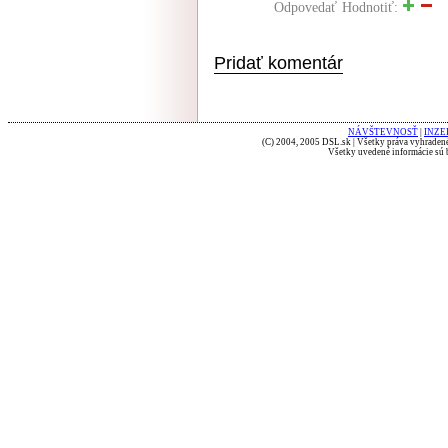
Odpovedať
Hodnotiť:
Pridať komentár
NÁVŠTEVNOSŤ
|
INZE
(C) 2004, 2005 DSL.sk | Všetky práva vyhradené
Všetky uvedené informácie sú b