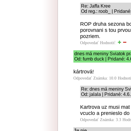
Re: Jaffa Kree
Od reg.: roob_ | Pridané
ROP druha sezona bo
porovnani s tou prvou
pozriem.
Odpovedať
Hodnotiť:
dnes má meniny Sviatok p
Od: fumb duck | Pridané: 4
kártrová!
Odpovedať
Známka: 10.0
Hodnot
Re: dnes má meniny Svi
Od: jalala | Pridané: 4.
Kartrova uz musi mat 
vcuclo a prenieslo do 
Odpovedať
Známka: 3.3
Hodn
že nie