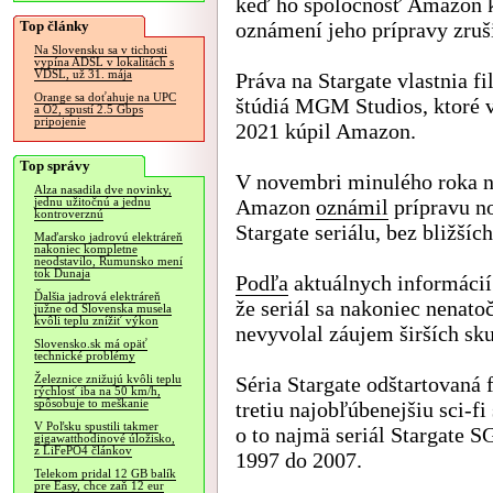
keď ho spoločnosť Amazon k
Top články
oznámení jeho prípravy zruši
Na Slovensku sa v tichosti
vypína ADSL v lokalitách s
VDSL, už 31. mája
Práva na Stargate vlastnia f
Orange sa doťahuje na UPC
štúdiá MGM Studios, ktoré 
a O2, spustí 2.5 Gbps
pripojenie
2021 kúpil Amazon.
Top správy
V novembri minulého roka n
Alza nasadila dve novinky,
Amazon
oznámil
prípravu n
jednu užitočnú a jednu
kontroverznú
Stargate seriálu, bez bližšíc
Maďarsko jadrovú elektráreň
nakoniec kompletne
neodstavilo, Rumunsko mení
tok Dunaja
Podľa
aktuálnych informácií
Ďalšia jadrová elektráreň
že seriál sa nakoniec nenato
južne od Slovenska musela
kvôli teplu znížiť výkon
nevyvolal záujem širších sk
Slovensko.sk má opäť
technické problémy
Séria Stargate odštartovaná
Železnice znižujú kvôli teplu
rýchlosť iba na 50 km/h,
spôsobuje to meškanie
tretiu najobľúbenejšiu sci-fi
V Poľsku spustili takmer
o to najmä seriál Stargate S
gigawatthodinové úložisko,
z LiFePO4 článkov
1997 do 2007.
Telekom pridal 12 GB balík
pre Easy, chce zaň 12 eur