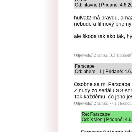
Od: hlavne | Pridané: 4.6.2
hulvat2 má pravdu, amaz
nebude a filmový priemys
ale škoda tak ako tak, 
Odpovedať
Známka: 3.3
Hodnoti
Farscape
Od: pherel_1 | Pridané: 4.
Osobne sa mi Farscape 
Z nudy zo seriálu SG som
Tak každému, čo jeho jes
Odpovedať
Známka: -7.1
Hodnoti
Re: Farscape
Od: XMen | Pridané: 4.