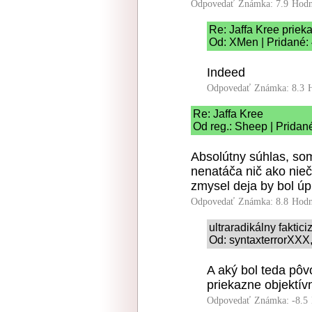
Odpovedať
Známka: 7.9
Hodn
Re: Jaffa Kree priek
Od: XMen | Pridané:
Indeed
Odpovedať
Známka: 8.3
Re: Jaffa Kree
Od reg.: Sheep | Pridan
Absolútny súhlas, som
nenatáča nič ako nie
zmysel deja by bol úp
Odpovedať
Známka: 8.8
Hodn
ultraradikálny faktic
Od: syntaxterrorXXX,
A aký bol teda pô
priekazne objektívn
Odpovedať
Známka: -8.5