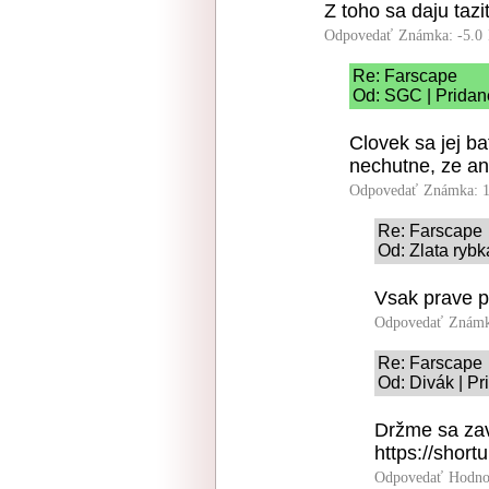
Z toho sa daju taz
Odpovedať
Známka: -5.0
Re: Farscape
Od: SGC | Pridan
Clovek sa jej b
nechutne, ze ano
Odpovedať
Známka: 1
Re: Farscape
Od: Zlata rybk
Vsak prave pr
Odpovedať
Známk
Re: Farscape
Od: Divák | Pr
Držme sa zav
https://short
Odpovedať
Hodno