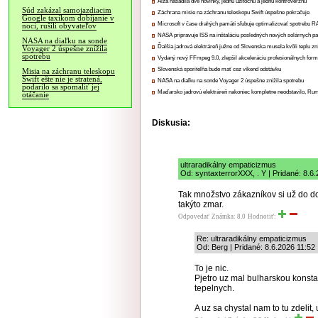
Alza nasadila dve novinky, jednu užitočnú a jednu kontroverznú
Súd zakázal samojazdiacim
Záchrana misie na záchranu teleskopu Swift úspešne pokračuje
Google taxíkom dobíjanie v
Microsoft v čase drahých pamätí sľubuje optimalizovať spotrebu
noci, rušili obyvateľov
NASA pripravuje ISS na inštaláciu posledných nových solárnych p
NASA na diaľku na sonde
Ďalšia jadrová elektráreň južne od Slovenska musela kvôli teplu zn
Voyager 2 úspešne znížila
spotrebu
Vydaný nový FFmpeg 9.0, zlepšil akceleráciu profesionálnych form
Slovenská sporiteľňa bude mať cez víkend odstávku
Misia na záchranu teleskopu
Swift ešte nie je stratená,
NASA na diaľku na sonde Voyager 2 úspešne znížila spotrebu
podarilo sa spomaliť jej
Maďarsko jadrovú elektráreň nakoniec kompletne neodstavilo, Ru
otáčanie
Diskusia:
ultraradikálny empaticizmus
Od: syntaxterrorXXX, . Y | Pridané: 8.6
Tak množstvo zákazníkov si už do do
takýto zmar.
Odpovedať
Známka: 8.0
Hodnotiť:
Re: ultraradikálny empaticizmus
Od: Berg | Pridané: 8.6.2026 11:52
To je nic.
Pjetro uz mal bulharskou konst
tepelnych.
A uz sa chystal nam to tu zdelit