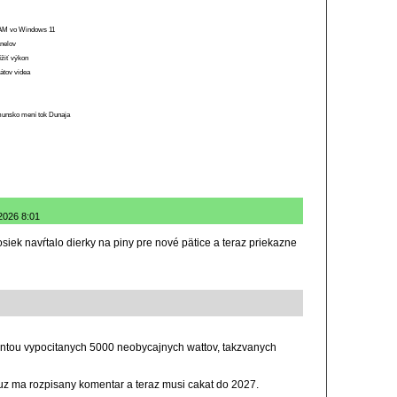
 RAM vo Windows 11
anelov
ížiť výkon
átov videa
munsko mení tok Dunaja
.2026 8:01
siek navŕtalo dierky na piny pre nové pätice a teraz priekazne
antou vypocitanych 5000 neobycajnych wattov, takzvanych
, uz ma rozpisany komentar a teraz musi cakat do 2027.