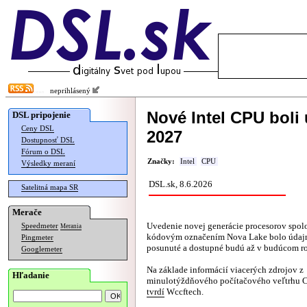
neprihlásený
Nové Intel CPU boli
DSL pripojenie
Ceny DSL
2027
Dostupnosť DSL
Fórum o DSL
Značky:
Intel
CPU
Výsledky meraní
DSL.sk, 8.6.2026
Satelitná mapa SR
Merače
Uvedenie novej generácie procesorov spoloč
Speedmeter
Merania
kódovým označením Nova Lake bolo údajn
Pingmeter
posunuté a dostupné budú až v budúcom r
Googlemeter
Na základe informácií viacerých zdrojov z
Hľadanie
minulotýždňového počítačového veľtrhu 
tvrdí
Wccftech.