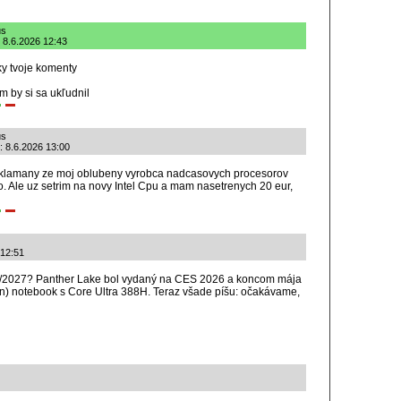
us
 8.6.2026 12:43
ky tvoje komenty
am by si sa ukľudnil
us
: 8.6.2026 13:00
klamany ze moj oblubeny vyrobca nadcasovych procesorov
o. Ale uz setrim na novy Intel Cpu a mam nasetrenych 20 eur,
 12:51
2/2027? Panther Lake bol vydaný na CES 2026 a koncom mája
en) notebook s Core Ultra 388H. Teraz všade píšu: očakávame,