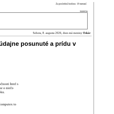
Za poslednú hodinu: 19 meraní
inzercia
Sobota, 8. augusta 2026, dnes má meniny
Oskár
 údajne posunuté a prídu v
nosti Intel s
e o niečo
oku.
Computex to