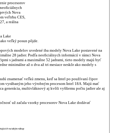
enie procesorov
neoficiálnych
e prvých Nova
om veľtrhu CES,
27, a reálna
va Lake
o ako veľký posun pôjde.
ktopových modelov uvedené iba modely Nova Lake postavené na
imálne 28 jadier. Podľa neoficiálnych informácií v rámci Nova
čipmi s jadrami a maximálne 52 jadrami, tieto modely majú byť
edne minimálne až o dva až tri mesiace neskôr ako modely s
udú znamenať veľkú zmenu, keď sa Intel po používaní čipov
pom vyrábaným jeho výrobným procesom Intel 18A. Majú mať
a generácia, multivláknový aj kvôli vyššiemu počtu jadier ale aj
oločnosť už začala vzorky procesorov Nova Lake dodávať
stujúcich na takýto nákup