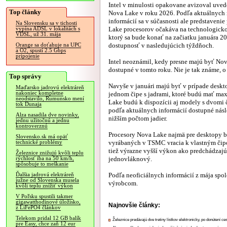
Intel v minulosti opakovane avizoval uved
Top články
Nova Lake v roku 2026. Podľa aktuálnych 
informácií sa v súčasnosti ale predstaveni
Na Slovensku sa v tichosti
Lake procesorov očakáva na technologick
vypína ADSL v lokalitách s
VDSL, už 31. mája
ktorý sa bude konať na začiatku januára 20
dostupnosť v nasledujúcich týždňoch.
Orange sa doťahuje na UPC
a O2, spustí 2.5 Gbps
pripojenie
Intel neoznámil, kedy presne majú byť No
dostupné v tomto roku. Nie je tak známe, 
Top správy
Navyše v januári majú byť v prípade des
Maďarsko jadrovú elektráreň
nakoniec kompletne
jednom čipe s jadrami, ktoré budú mať max
neodstavilo, Rumunsko mení
Lake budú k dispozícii aj modely s dvomi 
tok Dunaja
podľa aktuálnych informácií dostupné násl
Alza nasadila dve novinky,
nižším počtom jadier.
jednu užitočnú a jednu
kontroverznú
Procesory Nova Lake najmä pre desktopy b
Slovensko.sk má opäť
vyrábaných v TSMC vracia k vlastným či
technické problémy
tiež výrazne vyšší výkon ako predchádzajúc
Železnice znižujú kvôli teplu
jednovláknový.
rýchlosť iba na 50 km/h,
spôsobuje to meškanie
Podľa neoficiálnych informácií z mája sp
Ďalšia jadrová elektráreň
južne od Slovenska musela
výrobcom.
kvôli teplu znížiť výkon
V Poľsku spustili takmer
gigawatthodinové úložisko,
Najnovšie články:
z LiFePO4 článkov
Telekom pridal 12 GB balík
Železnice predávajú dve tretiny lístkov elektronicky, po donútení ce
pre Easy, chce zaň 12 eur