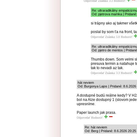
Odpovedať
Známka: 3.3
Hodnotiť:
Re: ultraradikálny empaticizm
Od: pjetrova mamka | Pridané:
si trápny ako aj takmer všet
poslal by som ťa na front, t
Odpovedať
Známka: 5.0
Hodnotiť:
Re: ultraradikálny empaticizm
Od: pjetro de mentos | Pridané
Thumbs down. Som velmi s
presuva termin a natahuje t
tak to nevadi az tak.
Odpovedať
Známka: 3.3
Hodnotiť:
hát neviem
Od: Burgonya Lajos | Pridané: 8.6.2026
A dostupné budú reálne kedy? V H
bol na Alze dostupný 1 (slovom jed
upresníme.
Paper launch jak prasa.
Odpovedať
Hodnotiť:
Re: hát neviem
Od: Berg | Pridané: 8.6.2026 20:25