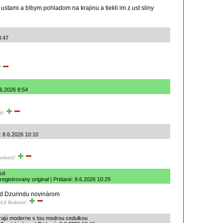
 ustami a blbym pohladom na krajinu a tiekli im z ust sliny
8:47
.6.2026 8:54
iť:
é: 8.6.2026 10:10
odnotiť:
sd
gistrovany original | Pridané: 8.6.2026 10:29
d Dzurindu novinárom
6.0
Hodnotiť:
rajú moderne s tou modrou cedulkou