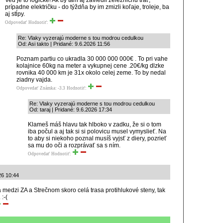
Veď je to logické! Ak by tam aj zaviedli železničnú trať,
prípadne električku - do týždňa by im zmizli koľaje, troleje, ba
aj stĺpy.
Odpovedať
Hodnotiť:
Re: Vlaky vyzerajú moderne s tou modrou cedulkou
Od: Asi takto | Pridané: 9.6.2026 11:56
Poznam partiu co ukradla 30 000 000 000€ . To pri vahe
kolajnice 60kg na meter a vykupnej cene .20€/kg dlzke
rovnika 40 000 km je 31x okolo celej zeme. To by nedal
ziadny vajda.
Odpovedať
Známka: -3.3
Hodnotiť:
Re: Vlaky vyzerajú moderne s tou modrou cedulkou
Od: taraj | Pridané: 9.6.2026 17:34
Klameš máš hlavu tak hlboko v zadku, že si o tom
iba počul a aj tak si si polovicu musel vymyslieť. Na
to aby si niekoho poznal musíš vyjsť z diery, pozrieť
sa mu do oči a rozprávať sa s ním.
Odpovedať
Hodnotiť:
26 10:44
medzi ZA a Strečnom skoro celá trasa protihlukové steny, tak
:-(