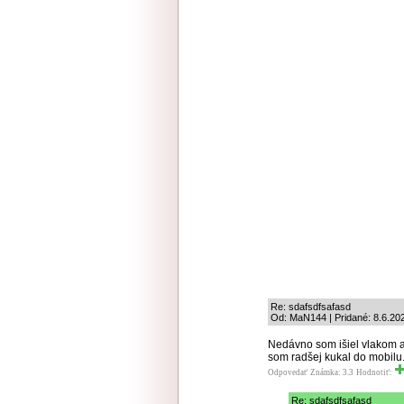
Re: sdafsdfsafasd
Od: MaN144 | Pridané: 8.6.20
Nedávno som išiel vlakom a 
som radšej kukal do mobilu. 
Odpovedať
Známka: 3.3
Hodnotiť:
Re: sdafsdfsafasd