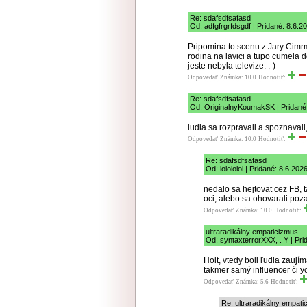
Re: sdafsdfsafasd
Od: adfgfrgrfdsgdf | Pridané: 8.6.2
Pripomina to scenu z Jary Cimr
rodina na lavici a tupo cumela d
jeste nebyla televize. :-)
Odpovedať
Známka: 10.0
Hodnotiť:
Re: sdafsdfsafasd
Od: OriginalnyKoumakSK | Pridané:
ludia sa rozpravali a spoznavali,
Odpovedať
Známka: 10.0
Hodnotiť:
Re: sdafsdfsafasd
Od: lolololol | Pridané: 8.6.202
nedalo sa hejtovat cez FB, 
oci, alebo sa ohovarali poza
Odpovedať
Známka: 10.0
Hodnotiť:
ultraradikálny empaticizmus
Od: syntaxterrorXXX, . Y | Pri
Holt, vtedy boli ľudia zaujím
takmer samý influencer či y
Odpovedať
Známka: 5.6
Hodnotiť:
Re: ultraradikálny empati