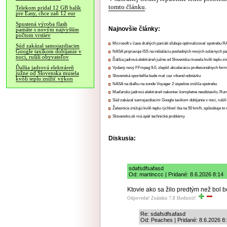
tomto článku
.
Telekom pridal 12 GB balík
pre Easy, chce zaň 12 eur
Spustená výroba flash
Najnovšie články:
pamäte s novým najvyšším
počtom vrstiev
Microsoft v čase drahých pamätí sľubuje optimalizovať spotrebu
Súd zakázal samojazdiacim
Google taxíkom dobíjanie v
NASA pripravuje ISS na inštaláciu posledných nových solárnych p
noci, rušili obyvateľov
Ďalšia jadrová elektráreň južne od Slovenska musela kvôli teplu zn
Ďalšia jadrová elektráreň
Vydaný nový FFmpeg 9.0, zlepšil akceleráciu profesionálnych form
južne od Slovenska musela
Slovenská sporiteľňa bude mať cez víkend odstávku
kvôli teplu znížiť výkon
NASA na diaľku na sonde Voyager 2 úspešne znížila spotrebu
Maďarsko jadrovú elektráreň nakoniec kompletne neodstavilo, Ru
Súd zakázal samojazdiacim Google taxíkom dobíjanie v noci, rušili
Železnice znižujú kvôli teplu rýchlosť iba na 50 km/h, spôsobuje t
Slovensko.sk má opäť technické problémy
Diskusia:
sdafsdfsafasd
Od: martinccc | Pridané: 8.6.2026 8:14
Ktovie ako sa žilo predtým než bol bol
Odpovedať
Známka: 7.8
Hodnotiť:
Re: sdafsdfsafasd
Od: Peaches | Pridané: 8.6.2026 8