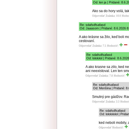
Od: len ja | Pridané: 8.6.
Ako sa do hory volá, ta
Odpovedať
Známka: 10.0
Hodno
Re: sdafsdfsafasd
Od: Jaaasom | Pridané: 8.6.2026 8
A ako krásne sa žilo, keď boli mo
cestovaní.
Odpovedať
Známka: 7.5
Hodnotiť:
Re: sdafsdfsafasd
Od: lolololol | Pridané: 8.6.202
A ako krasne sa zilo, ked ne
ani neexistoval. Len ten sm
Odpovedať
Známka: 7.8
Hodnotiť:
Re: sdafsdfsafasd
Od: Menšina | Pridané: 8
Smutný pre gádžov. Rad
Odpovedať
Známka: 3.3
Hodnot
Re: sdafsdfsafasd
Od: lololololol | Prid
ked neboli mobily, a
Odpovedať
Hodnotiť: