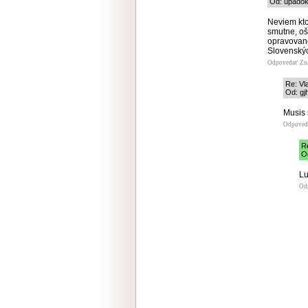
Od: úpadok?
Neviem kto
smutne, oš
opravované
Slovenskýc
Odpovedať
Zn
Re: Vl
Od: gj
Musis 
Odpoved
R
O
Lu
Od