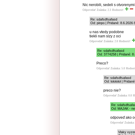
Nic nerobili, sedeli s otvorenymi
Odpovedať
Známka: 2.3
Hodnotiť:
Re: sdafsdfsafasd
Od: pinpo | Pridané: 8.6.2026 
u nas vtedy podobne
tiekli nam slzy z oci
Odpovedať
Známka: 2.0
Hodnotiť:
Re: sdafsdfsafasd
Od: 3774258 | Pridané: 8
Preco?
Odpovedať
Známka: 5.0
Hodnot
Re: sdafsdfsafasd
Od: lolololol | Pridan
preco nie?
Odpovedať
Známka: 0.0
H
Re: sdafsdfsafa
Od: MAJAK - nere
odpoveď ako o
Odpovedať
Známka: 
Vlaky vyze