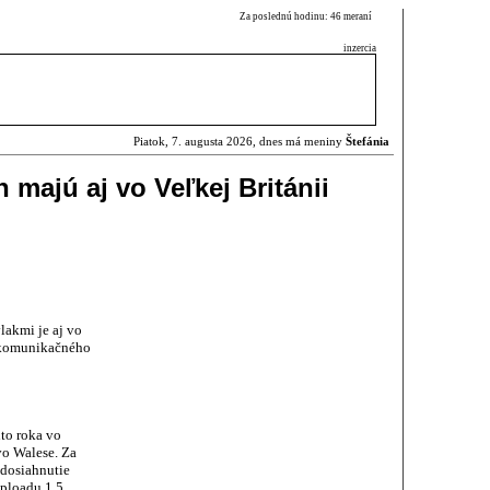
Za poslednú hodinu: 46 meraní
inzercia
Piatok, 7. augusta 2026, dnes má meniny
Štefánia
h majú aj vo Veľkej Británii
lakmi je aj vo
elekomunikačného
hto roka vo
vo Walese. Za
 dosiahnutie
uploadu 1.5