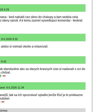
026 9:29
mana - ked nakukli cez okno do chalupy a tam sedela cela
o steny oproti. A k tomu zaznel vysvetlujuci komentar - tenkrat
 8.6.2026 9:32
 alebo si vsimali okolie a relaxovali.
6 9:42
tak standardne ako za starych krasnych cias si nadavali z oci do
 chrbat.
dané: 8.6.2026 11:34
avejší, tak sa ich spoznávať oplatilo,lenže fčuľ je to priekazne
outuber.
cizmus