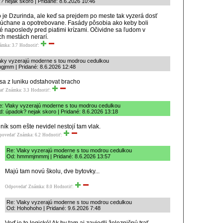
 nejak skoro | Pridané: 8.6.2026 10:46
 je Dzurinda, ale keď sa prejdem po meste tak vyzerá dosť
úchane a opotrebovane. Fasády pôsobia ako keby boli
 naposledy pred piatimi krízami. Očividne sa ľudom v
h mestách nerarí.
ámka: 3.7
Hodnotiť:
aky vyzerajú moderne s tou modrou cedulkou
hgjmm | Pridané: 8.6.2026 12:48
sa z luniku odstahovat bracho
ať
Známka: 3.3
Hodnotiť:
e: Vlaky vyzerajú moderne s tou modrou cedulkou
d: úpadok? nejak skoro | Pridané: 8.6.2026 13:18
ník som ešte nevidel nestojí tam vlak.
povedať
Známka: 6.2
Hodnotiť:
Re: Vlaky vyzerajú moderne s tou modrou cedulkou
Od: hmmmjmmmj | Pridané: 8.6.2026 13:57
Majú tam novú školu, dve bytovky...
Odpovedať
Známka: 8.0
Hodnotiť:
Re: Vlaky vyzerajú moderne s tou modrou cedulkou
Od: Hohohoho | Pridané: 9.6.2026 7:48