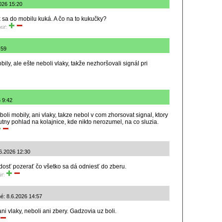
2026 15:20
k sa do mobilu kuká. A čo na to kukučky?
tiť:
:59
bily, ale ešte neboli vlaky, takže nezhoršovali signál pri
6 9:42
boli mobily, ani vlaky, takze nebol v com zhorsovat signal, ktory
utny pohlad na kolajnice, kde nikto nerozumel, na co sluzia.
.6.2026 12:30
osť pozerať čo všetko sa dá odniesť do zberu.
iť:
ané: 8.6.2026 14:57
ni vlaky, neboli ani zbery. Gadzovia uz boli.