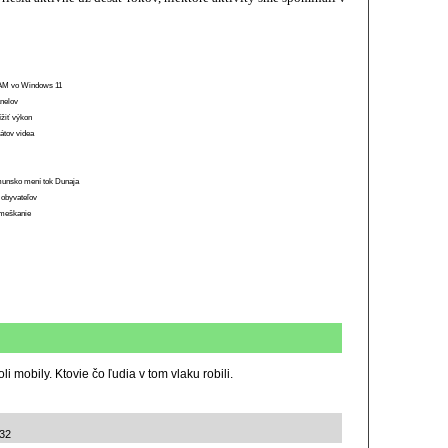
 RAM vo Windows 11
anelov
ížiť výkon
átov videa
munsko mení tok Dunaja
 obyvateľov
o meškanie
i mobily. Ktovie čo ľudia v tom vlaku robili.
:32