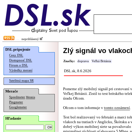
neprihlásený
Zlý signál vo vlakoc
DSL pripojenie
Ceny DSL
Dostupnosť DSL
Značky:
doprava
Veľká Británia
Fórum o DSL
Výsledky meraní
DSL.sk, 8.6.2026
Satelitná mapa SR
Pomerne zlý mobilný signál pri cestovaní v
Merače
Veľkej Británii. Zistil to test britského t
Speedmeter
Merania
úradu Ofcom.
Pingmeter
Googlemeter
Ofcom o tom informuje v
tomto oznámení
.
Test bol realizovaný vo februári a marci to
Hľadanie
vlakoch na tratiach v Anglicku, Škótsku a 
dobrý výkon mobilnej siete sa považovalo
minimálnej rýchlosti sťahovania 5 Mbps, 