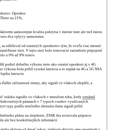
rátorov. Operátor
 Three na 21%,
aktormi samozrejme kvalita pokrytia v mieste trate ale tiež miera
tieto dva vplyvy samostatne.
, sa odlišoval od ostatných operátorov tým, že oveľa viac meraní
andAlone sieti. V tejto sieti bolo testovacie zariadenie pripojené
bolo u 0% až 9% testov.
šší podiel dobrého výkonu siete ako ostatní operátori aj v 4G
ho výkonu bola príliš vysoká latencia a to najmä na 4G a 5G NSA
lepšiu latenciu.
ďalšie zúčastnené strany, aby signál vo vlakoch zlepšili, a
šiť otázku signálu vo vlakoch v minulom roku, kedy
oznámil
h frekvenčných pásmach v 7 typoch vozňov využívaných
 typy podľa stručného zhrnutia tlmia signál príliš.
nkrétneho plánu na zlepšenie, ZSSK iba avizovala prípravu
u ale bez konkrétnejších informácií.
riešia aktívne už desať rokov, niektoré aktivity sme spomínali v