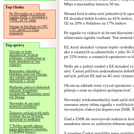
Mbps a maximálna latencia 50 ms.
Top články
Meraná bola kvalita sietí jednotlivých ope
Na Slovensku sa v tichosti
vypína ADSL v lokalitách s
EE dosiahol dobrú kvalitu na 42% úsekov,
VDSL, už 31. mája
O2 na 20% a Vodafone na 17% úsekov.
Orange sa doťahuje na UPC
a O2, spustí 2.5 Gbps
Pri signále vo vlakoch sú dvomi hlavnými f
pripojenie
utlmovania signálu vozňami. Test nemeral 
Top správy
EE, ktorý dosiahol výrazne lepšie výsledky
ako u ostatných sa uskutočnilo v jeho 5G St
Chrome sa bude
aktualizovať dvakrát
pri 32% testov, u ostatných operátorov to 
týždenne, v budúcnosti sa
bude aktualizovať bez
reštartov
Nešlo ale o jediný rozdiel a EE dosiahol vy
sieti. Častou príčinou nedosiahnutia dobré
Rumunsko odstrelmi a
blokádou mení tok Dunaja,
sieťach, pričom EE mal na 4G sieti výrazne 
aby udržalo jadrovú
elektráreň v chode
Ofcom na základe testu vyzval operátorov a 
Maďarsko jadrovú elektráreň
plánuje s nimi na zlepšení spolupracovať.
nakoniec kompletne
neodstavilo, Rumunsko mení
tok Dunaja
Slovenský telekomunikačný úrad začal rie
Slovensko.sk má opäť
zmeranie miery útlmu signálu v rozličnýc
technické problémy
slovenským vlakovým dopravcom ZSSK. Štyri
Železnice znižujú kvôli teplu
rýchlosť iba na 50 km/h,
Úrad a ZSSK ale neavizovali realizáciu ko
spôsobuje to meškanie
nasadenia okien so zníženým útlmom signál
V Poľsku spustili takmer
gigawatthodinové úložisko,
z LiFePO4 článkov
V susednej Českej republike tento problém 