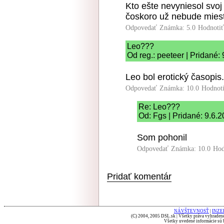
Kto ešte nevyniesol svo
čoskoro už nebude mies
Odpovedať
Známka: 5.0
Hodnoti
Leo???
Od reg.: peeteer | Pridané:
Leo bol erotický časopis.
Odpovedať
Známka: 10.0
Hodnot
Re: Leo???
Od: Fgs | Pridané: 9.6.
Som pohonil
Odpovedať
Známka: 10.0
Hod
Pridať komentár
NÁVŠTEVNOSŤ
|
INZE
(C) 2004, 2005 DSL.sk | Všetky práva vyhradené
Všetky uvedené informácie sú b