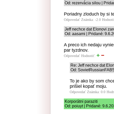
Od: rezervácia silou | Prid
Poriadny zloduch by si te
Odpovedať
Známka: -2.0
Hodnoti
Jeff nechce dat Elonovi zar
Od: aasami | Pridané: 9.6.
A preco ich nedaju vynie
par tyzdnov.
Odpovedať
Hodnotiť:
Re: Jeff nechce dat Elon
Od: SovietRussianFAB5
To je ako by som chce
prišiel kopať moju.
Odpovedať
Známka: 0.0
Hodn
Korporátni paraziti
Od: poiuyt | Pridané: 9.6.2