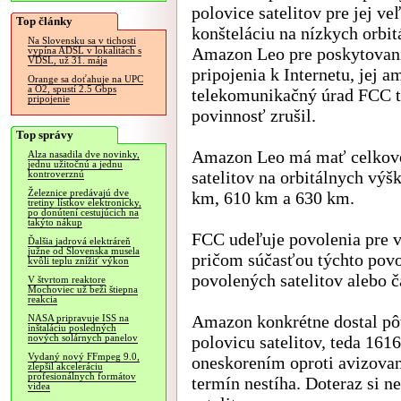
polovice satelitov pre jej ve
Top články
konšteláciu na nízkych orbit
Na Slovensku sa v tichosti
Amazon Leo pre poskytovan
vypína ADSL v lokalitách s
VDSL, už 31. mája
pripojenia k Internetu, jej a
Orange sa doťahuje na UPC
a O2, spustí 2.5 Gbps
telekomunikačný úrad FCC t
pripojenie
povinnosť zrušil.
Top správy
Amazon Leo má mať celkov
Alza nasadila dve novinky,
jednu užitočnú a jednu
satelitov na orbitálnych výš
kontroverznú
Železnice predávajú dve
km, 610 km a 630 km.
tretiny lístkov elektronicky,
po donútení cestujúcich na
takýto nákup
FCC udeľuje povolenia pre v
Ďalšia jadrová elektráreň
južne od Slovenska musela
pričom súčasťou týchto povo
kvôli teplu znížiť výkon
povolených satelitov alebo ča
V štvrtom reaktore
Mochoviec už beží štiepna
reakcia
Amazon konkrétne dostal pô
NASA pripravuje ISS na
inštaláciu posledných
polovicu satelitov, teda 1616
nových solárnych panelov
Vydaný nový FFmpeg 9.0,
oneskorením oproti avizované
zlepšil akceleráciu
profesionálnych formátov
termín nestíha. Doteraz si 
videa