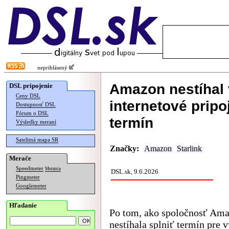
neprihlásený
Amazon nestíhal v
DSL pripojenie
Ceny DSL
internetové pripo
Dostupnosť DSL
Fórum o DSL
termín
Výsledky meraní
Satelitná mapa SR
Značky:
Amazon
Starlink
Merače
Speedmeter
Merania
DSL.sk, 9.6.2026
Pingmeter
Googlemeter
Hľadanie
Po tom, ako spoločnosť Am
nestíhala splniť termín pre 