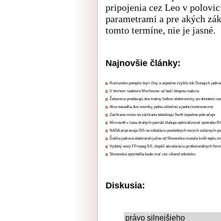
pripojenia cez Leo v polovi
parametrami a pre akých zák
tomto termíne, nie je jasné.
Najnovšie články:
Rumunsko potopilo štyri člny a úspešne zvýšilo tok Dunaja k jadrov
V štvrtom reaktore Mochoviec už beží štiepna reakcia
Železnice predávajú dve tretiny lístkov elektronicky, po donútení ce
Alza nasadila dve novinky, jednu užitočnú a jednu kontroverznú
Záchrana misie na záchranu teleskopu Swift úspešne pokračuje
Microsoft v čase drahých pamätí sľubuje optimalizovať spotrebu
NASA pripravuje ISS na inštaláciu posledných nových solárnych p
Ďalšia jadrová elektráreň južne od Slovenska musela kvôli teplu zn
Vydaný nový FFmpeg 9.0, zlepšil akceleráciu profesionálnych form
Slovenská sporiteľňa bude mať cez víkend odstávku
Diskusia:
právo silnejšieho