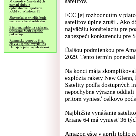
satelitov.
Microsoft v čase drahých
pamätí sľubuje
optimalizovať spotrebu
RAM vo Windows 11
FCC jej rozhodnutím v piato
Slovenská sporiteľňa bude
satelitov úplne zrušil. Ako 
mať cez víkend odstávku
najväčšiu konšteláciu pre po
Záchrana misie na záchranu
teleskopu Swift úspešne
pokračuje
zabezpečí konkurenciu pre S
Rumunsko potopilo štyri
člny a úspešne zvýšilo tok
Dunaja k jadrovej elektrárni
Ďalšou podmienkou pre Amazo
2029. Tento termín ponechal
Na konci mája skomplikoval
explózia rakety New Glenn, k
Satelity podľa dostupných in
nepochybne výrazne oddiali
pritom vyniesť celkovo podst
Najbližšie vynášanie satelit
Ariane 64 má vyniesť 36 tých
Amazon ešte v apríli tohto r