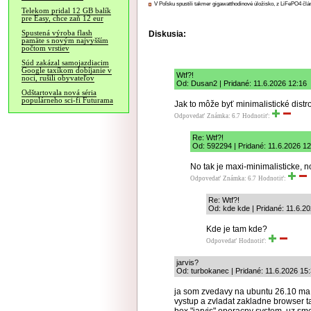
V Poľsku spustili takmer gigawatthodinové úložisko, z LiFePO4 čl
Telekom pridal 12 GB balík
pre Easy, chce zaň 12 eur
Spustená výroba flash
Diskusia:
pamäte s novým najvyšším
počtom vrstiev
Súd zakázal samojazdiacim
Google taxíkom dobíjanie v
Wtf?!
noci, rušili obyvateľov
Od: Dusan2 | Pridané: 11.6.2026 12:16
Odštartovala nová séria
populárneho sci-fi Futurama
Jak to môže byť minimalistické dist
Odpovedať
Známka: 6.7
Hodnotiť:
Re: Wtf?!
Od: 592294 | Pridané: 11.6.2026 12
No tak je maxi-minimalisticke, n
Odpovedať
Známka: 6.7
Hodnotiť:
Re: Wtf?!
Od: kde kde | Pridané: 11.6.2
Kde je tam kde?
Odpovedať
Hodnotiť:
jarvis?
Od: turbokanec | Pridané: 11.6.2026 15
ja som zvedavy na ubuntu 26.10 ma 
vystup a zvladat zakladne browser 