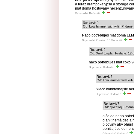
box "jarvis" operacny system, uz sm
a teraz drampokalypsa a storage cen
mat doma hostovany necenzurovany l
Odpovedať
Hodnotiť:
Re: jarvis?
Od: Low lammer with wifi | Pridané:
Naco potrebujes mat doma LL
Odpovedať
Známka: 3.3
Hodnotiť:
Re: jarvis?
Od: Xunil Enipla | Pridané: 12.
naco potrebujes mat cokolv
Odpovedať
Hodnotiť:
Re: jarvis?
Od: Low lammer with wifi 
Nieco konkretnejsie n
Odpovedať
Hodnotiť:
Re: jarvis?
Od: qweewq | Pridan
a čo od neho potre
dlani: nemá deti a
pičoviny aby ohúril
ponižujúco od ne
Odpovedať
Hodnotiť: