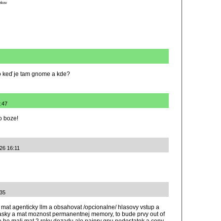
ánkov
ro keď je tam gnome a kde?
:47
o boze!
026 16:11
:35
mat agenticky llm a obsahovat /opcionalne/ hlasovy vstup a
tasky a mat moznost permanentnej memory, to bude prvy out of