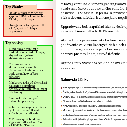
V novej verzii bolo samozrejme upgradov
Top články
verzie množstvo podporovaného softvéru.
posledné LTS jadro 6.18 prešla už predchá
Na Slovensku sa v tichosti
vypína ADSL v lokalitách s
3.23 z decembra 2025, k zmene jadra nepriš
VDSL, už 31. mája
Orange sa doťahuje na UPC
Upgradované boli napríklad hlavné deskto
a O2, spustí 2.5 Gbps
na verzie Gnome 50 a KDE Plasma 6.6.
pripojenie
Alpine Linux je minimalistická linuxová d
Top správy
používanie vo virtualizačných riešeniach 
minipočítače, postavená je na knižnici m
Rumunsko odstrelmi a
blokádou mení tok Dunaja,
obrazov pre toto kontajnerové riešenie.
aby udržalo jadrovú
elektráreň v chode
Alpine Linux vychádza pravidelne dvakrát 
Chrome sa bude
podporu.
aktualizovať dvakrát
týždenne, v budúcnosti sa
bude aktualizovať bez
reštartov
Najnovšie články:
Maďarsko jadrovú elektráreň
nakoniec kompletne
NASA pripravuje ISS na inštaláciu posledných nových solárnych p
neodstavilo, Rumunsko mení
tok Dunaja
Ďalšia jadrová elektráreň južne od Slovenska musela kvôli teplu zn
Vydaný nový FFmpeg 9.0, zlepšil akceleráciu profesionálnych form
Slovensko.sk má opäť
technické problémy
Slovenská sporiteľňa bude mať cez víkend odstávku
NASA na diaľku na sonde Voyager 2 úspešne znížila spotrebu
Železnice znižujú kvôli teplu
rýchlosť iba na 50 km/h,
Maďarsko jadrovú elektráreň nakoniec kompletne neodstavilo, Ru
spôsobuje to meškanie
Súd zakázal samojazdiacim Google taxíkom dobíjanie v noci, rušili
V Poľsku spustili takmer
Železnice znižujú kvôli teplu rýchlosť iba na 50 km/h, spôsobuje t
gigawatthodinové úložisko,
Slovensko.sk má opäť technické problémy
z LiFePO4 článkov