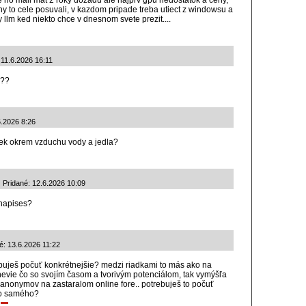
e ho mali mat 2 roky dozadu ale najprv gpu nedostatok a ceny,
y to cele posuvali, v kazdom pripade treba utiect z windowsu a
lm ked niekto chce v dnesnom svete prezit....
 11.6.2026 16:11
M??
6.2026 8:26
ek okrem vzduchu vody a jedla?
| Pridané: 12.6.2026 10:09
enapises?
é: 13.6.2026 11:22
buješ počuť konkrétnejšie? medzi riadkami to más ako na
 nevie čo so svojím časom a tvorivým potenciálom, tak vymýšľa
 anonymov na zastaralom online fore.. potrebuješ to počuť
ho samého?