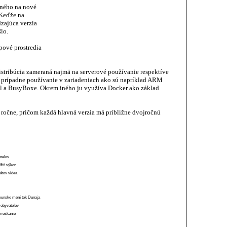
aného na nové
 Keďže na
dzajúca verzia
lo.
pové prostredia
istribúcia zameraná najmä na serverové používanie respektíve
a prípadne používanie v zariadeniach ako sú napríklad ARM
usl a BusyBoxe. Okrem iného ju využíva Docker ako základ
ročne, pričom každá hlavná verzia má približne dvojročnú
anelov
ížiť výkon
átov videa
munsko mení tok Dunaja
 obyvateľov
o meškanie