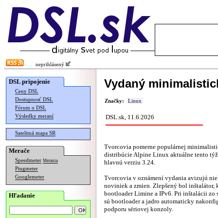
neprihlásený
Vydaný minimalistic
DSL pripojenie
Ceny DSL
Dostupnosť DSL
Značky:
Linux
Fórum o DSL
Výsledky meraní
DSL.sk, 11.6.2026
Satelitná mapa SR
Tvorcovia pomerne populárnej minimalisti
Merače
distribúcie Alpine Linux aktuálne tento t
Speedmeter
Merania
hlavnú verziu 3.24.
Pingmeter
Googlemeter
Tvorcovia v oznámení vydania avizujú ni
noviniek a zmien. Zlepšený bol inštalátor,
bootloader Limine a IPv6. Pri inštalácii zo
Hľadanie
sú bootloader a jadro automaticky nakonf
podporu sériovej konzoly.