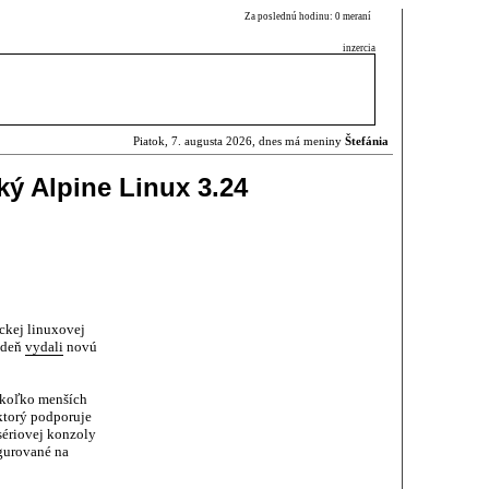
Za poslednú hodinu: 0 meraní
inzercia
Piatok, 7. augusta 2026, dnes má meniny
Štefánia
ký Alpine Linux 3.24
ckej linuxovej
ýždeň
vydali
novú
ekoľko menších
 ktorý podporuje
 sériovej konzoly
igurované na