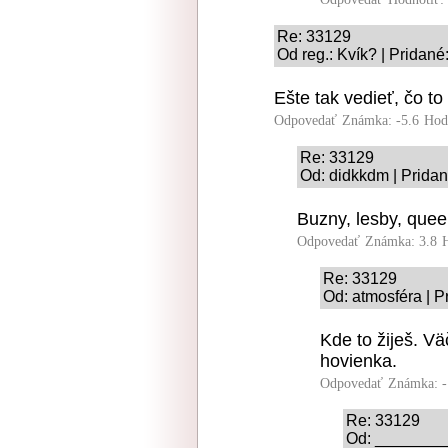
Re: 33129
Od reg.: Kvík? | Pridané
Ešte tak vedieť, čo to
Odpovedať
Známka: -5.6
Hod
Re: 33129
Od: didkkdm | Pridan
Buzny, lesby, quee
Odpovedať
Známka: 3.8
Re: 33129
Od: atmosféra | P
Kde to žiješ. Väč
hovienka.
Odpovedať
Známka: -
Re: 33129
Od: _________