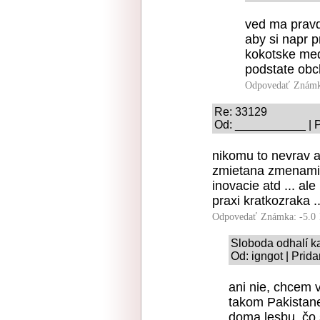
ved ma pravdu
aby si napr 
kokotske medi
podstate obch
Odpovedať
Známk
Re: 33129
Od: ___________ | P
nikomu to nevrav a
zmietana zmenami b
inovacie atd ... ale 
praxi kratkozraka ..
Odpovedať
Známka: -5.0
Sloboda odhalí k
Od: igngot | Prid
ani nie, chcem v
takom Pakistane
doma lesbu, čo 