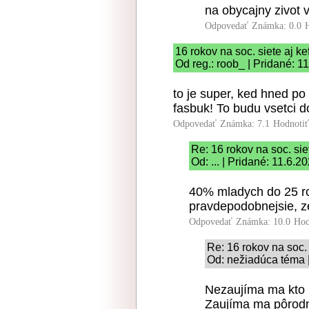
na obycajny zivot v
Odpovedať
Známka: 0.0
16 rokov na soc. siete aj k
Od reg.: roob_ | Pridané: 1
to je super, ked hned po
fasbuk! To budu vsetci do
Odpovedať
Známka: 7.1
Hodnoti
Re: 16 rokov na soc. sie
Od: ... | Pridané: 11.6.2
40% mladych do 25 ro
pravdepodobnejsie, ze
Odpovedať
Známka: 10.0
Hod
Re: 16 rokov na soc. 
Od: nežiadúca téma |
Nezaujíma ma kto 
Zaujíma ma pôrod