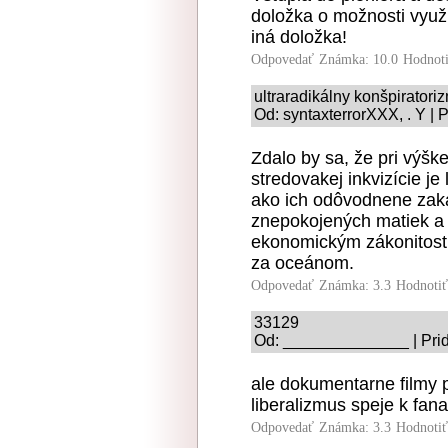
doložka o možnosti využí
iná doložka!
Odpovedať
Známka: 10.0
Hodnot
ultraradikálny konšpiratori
Od: syntaxterrorXXX, . Y | 
Zdalo by sa, že pri výšk
stredovakej inkvizície je
ako ich odôvodnene zakáz
znepokojených matiek a p
ekonomickým zákonitostia
za oceánom.
Odpovedať
Známka: 3.3
Hodnoti
33129
Od: ______________ | Prid
ale dokumentarne filmy 
liberalizmus speje k fan
Odpovedať
Známka: 3.3
Hodnoti