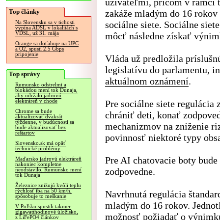
užívateľmi, pričom v rámci 
Top články
zakáže mladým do 16 rokov
sociálne siete. Sociálne siet
Na Slovensku sa v tichosti
vypína ADSL v lokalitách s
VDSL, už 31. mája
môcť následne získať výnim
Orange sa doťahuje na UPC
a O2, spustí 2.5 Gbps
pripojenie
Vláda už predložila príslušn
legislatívu do parlamentu, i
Top správy
aktuálnom oznámení
.
Rumunsko odstrelmi a
blokádou mení tok Dunaja,
aby udržalo jadrovú
elektráreň v chode
Pre sociálne siete regulácia 
Chrome sa bude
chrániť deti, konať zodpove
aktualizovať dvakrát
týždenne, v budúcnosti sa
mechanizmov na zníženie ri
bude aktualizovať bez
reštartov
povinnosť niektoré typy obs
Slovensko.sk má opäť
technické problémy
Pre AI chatovacie boty bude
Maďarsko jadrovú elektráreň
nakoniec kompletne
zodpovedne.
neodstavilo, Rumunsko mení
tok Dunaja
Železnice znižujú kvôli teplu
rýchlosť iba na 50 km/h,
Navrhnutá regulácia štandar
spôsobuje to meškanie
mladým do 16 rokov. Jednot
V Poľsku spustili takmer
gigawatthodinové úložisko,
možnosť požiadať o výnimku,
z LiFePO4 článkov