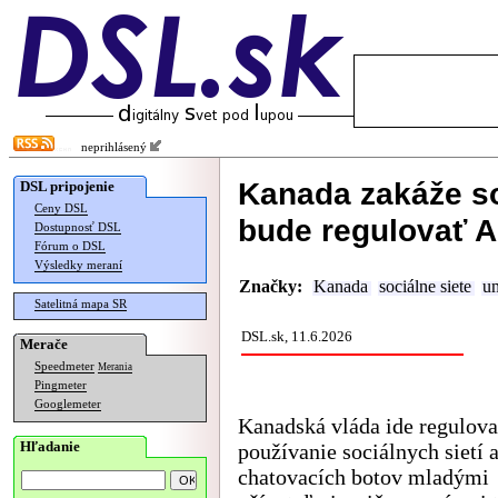
neprihlásený
Kanada zakáže so
DSL pripojenie
Ceny DSL
bude regulovať A
Dostupnosť DSL
Fórum o DSL
Výsledky meraní
Značky:
Kanada
sociálne siete
um
Satelitná mapa SR
DSL.sk, 11.6.2026
Merače
Speedmeter
Merania
Pingmeter
Googlemeter
Kanadská vláda ide regulov
Hľadanie
používanie sociálnych sietí 
chatovacích botov mladými