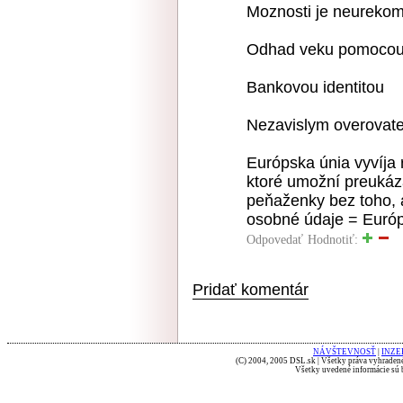
Moznosti je neurekom
Odhad veku pomocou 
Bankovou identitou
Nezavislym overovate
Európska únia vyvíja 
ktoré umožní preukáza
peňaženky bez toho, 
osobné údaje = Európs
Odpovedať
Hodnotiť:
Pridať komentár
NÁVŠTEVNOSŤ
|
INZE
(C) 2004, 2005 DSL.sk | Všetky práva vyhradené
Všetky uvedené informácie sú b