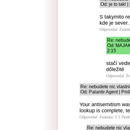
Od: je to tak! 
S takymito re
kde je sever. 
Odpovedať
Známk
Re: nebudet
Od: MAJAK 
2:15
stačí vedi
dôležité
Odpovedať
Zn
Re: nebudete nic vlastni
Od: Palantir Agent | Pri
Your antisemitism was
lookup is complete, te
Odpovedať
Známka: 2.5
Hodn
Re: nebudete nic vlas