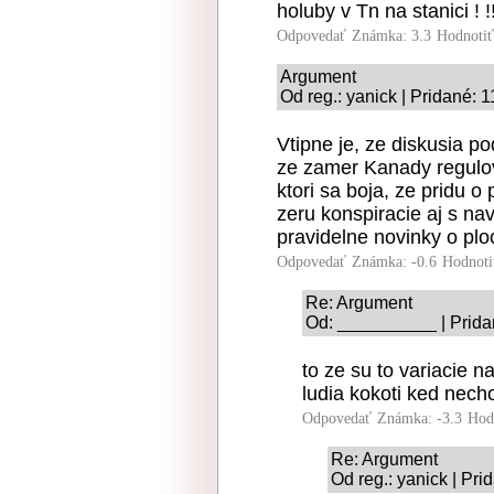
holuby v Tn na stanici ! !!
Odpovedať
Známka: 3.3
Hodnoti
Argument
Od reg.: yanick | Pridané: 
Vtipne je, ze diskusia 
ze zamer Kanady regulova
ktori sa boja, ze pridu o
zeru konspiracie aj s na
pravidelne novinky o plo
Odpovedať
Známka: -0.6
Hodnoti
Re: Argument
Od: __________ | Prida
to ze su to variacie na
ludia kokoti ked necho
Odpovedať
Známka: -3.3
Hod
Re: Argument
Od reg.: yanick | Pri