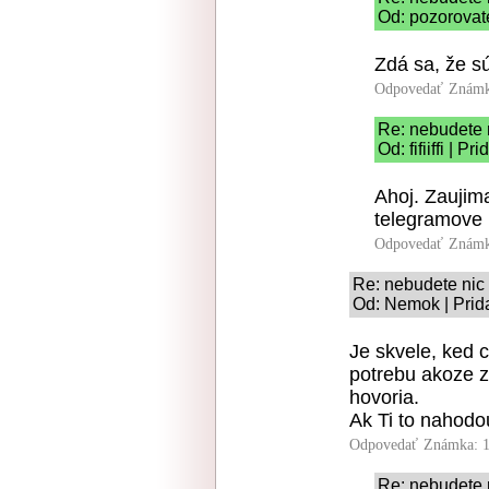
Od: pozorovate
Zdá sa, že s
Odpovedať
Známk
Re: nebudete n
Od: fifiiffi | 
Ahoj. Zaujima
telegramove 
Odpovedať
Známk
Re: nebudete nic v
Od: Nemok | Prid
Je skvele, ked c
potrebu akoze z
hovoria.
Ak Ti to nahodo
Odpovedať
Známka: 1
Re: nebudete n