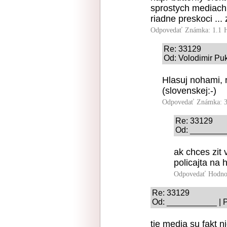
sprostych mediach 
riadne preskoci ...
Odpovedať
Známka: 1.1
Re: 33129
Od: Volodimir Puk
Hlasuj nohami, n
(slovenskej:-)
Odpovedať
Známka: 3
Re: 33129
Od: _________
ak chces zit 
policajta na 
Odpovedať
Hodno
Re: 33129
Od: ___________ | P
tie media su fakt n