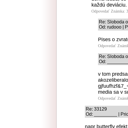
každú deviáciu.
Odpovedať
Známka: 3
Re: Sloboda o
Od: rudooo | P
Pises o zvrat
Odpovedať
Známk
Re: Sloboda o
Od: _________
v tom predsa
akozeliberalo
gjfuufhzf&7_+
media sa v su
Odpovedať
Známk
Re: 33129
Od: _________ | Pri
napr butterfly efek