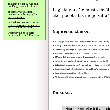
Telekom pridal 12 GB balík
pre Easy, chce zaň 12 eur
Legislatívu ešte musí schvál
Spustená výroba flash
akej podobe tak nie je zatiaľ
pamäte s novým najvyšším
počtom vrstiev
Súd zakázal samojazdiacim
Google taxíkom dobíjanie v
noci, rušili obyvateľov
Najnovšie články:
Odštartovala nová séria
populárneho sci-fi Futurama
NASA pripravuje ISS na inštaláciu posledných nových solárnych p
Ďalšia jadrová elektráreň južne od Slovenska musela kvôli teplu zn
Vydaný nový FFmpeg 9.0, zlepšil akceleráciu profesionálnych form
Slovenská sporiteľňa bude mať cez víkend odstávku
NASA na diaľku na sonde Voyager 2 úspešne znížila spotrebu
Maďarsko jadrovú elektráreň nakoniec kompletne neodstavilo, Ru
Súd zakázal samojazdiacim Google taxíkom dobíjanie v noci, rušili
Železnice znižujú kvôli teplu rýchlosť iba na 50 km/h, spôsobuje t
Slovensko.sk má opäť technické problémy
V Poľsku spustili takmer gigawatthodinové úložisko, z LiFePO4 čl
Diskusia:
nebudete nic vlastnit a bude