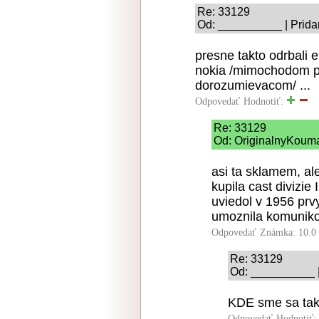
Re: 33129
Od: __________ | Prida
presne takto odrbali 
nokia /mimochodom p
dorozumievacom/ ...
Odpovedať
Hodnotiť:
Re: 33129
Od: OriginalnyKouma
asi ta sklamem, al
kupila cast divizie
uviedol v 1956 prv
umoznila komuniko
Odpovedať
Známka: 10.0
Re: 33129
Od: __________ |
KDE sme sa tak 
Odpovedať
Hodnotiť: