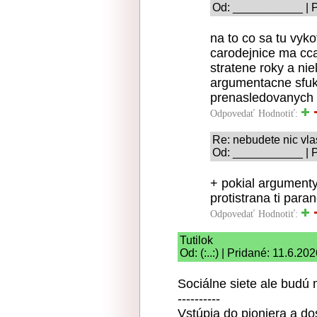
Od: ___________ | P
na to co sa tu vyk
carodejnice ma cca
stratene roky a niel
argumentacne sfukl
prenasledovanych a
Odpovedať
Hodnotiť:
Re: nebudete nic vlas
Od: ___________ | P
+ pokial argumenty
protistrana ti paran
Odpovedať
Hodnotiť:
Tutilok
Od: (:..:) | Pridané: 11.6.20
Sociálne siete ale budú
----------
Vstúpia do pioniera a d