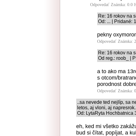
Odpovedať
Známka: 0.0
Re: 16 rokov na s
Od: ... | Pridané:
pekny oxymoro
Odpovedať
Známka: 2
Re: 16 rokov na s
Od reg.: roob_ | 
a to ako ma 13r
s otcom/bratra
porodnost dobre
Odpovedať
Známka: 0
..sa nevede ted nejlíp, sa ne
letos, aj vloni, aj napresrok.
Od: LytaRyta Hochbatnica 3
eh, ked mi všetko zakážu
bud si čítat, popíjat, a k