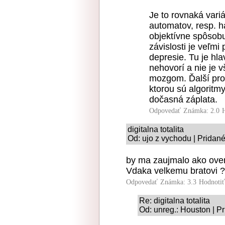
Je to rovnaká variá
automatov, resp. h
objektívne spôsobu
závislosti je veľm
depresie. Tu je hl
nehovorí a nie je 
mozgom. Ďalší prob
ktorou sú algoritmy
dočasná záplata.
Odpovedať
Známka: 2.0
digitalna totalita
Od: ujo z vychodu | Pridan
by ma zaujmalo ako over
Vdaka velkemu bratovi ?
Odpovedať
Známka: 3.3
Hodnoti
Re: digitalna totalita
Od: unreg.: Houston | P