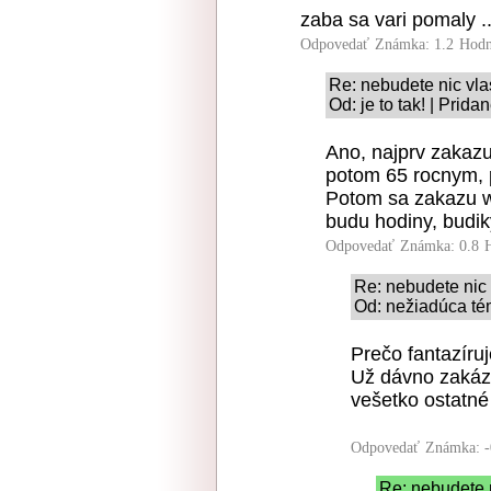
zaba sa vari pomaly ..
Odpovedať
Známka: 1.2
Hodn
Re: nebudete nic vlas
Od: je to tak! | Prid
Ano, najprv zakaz
potom 65 rocnym, p
Potom sa zakazu w
budu hodiny, budiky
Odpovedať
Známka: 0.8
Re: nebudete nic v
Od: nežiadúca té
Prečo fantazíruj
Už dávno zakáza
vešetko ostatn
Odpovedať
Známka: -
Re: nebudete n