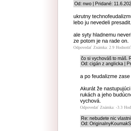
Od: nwo | Pridané: 11.6.20
ukrutny technofeudalizmu
lebo ju nevedeli presadi
ale syty hladnemu neveri
ze potom je na rade on.
Odpovedať
Známka: 2.9
Hodnoti
čo si vychováš to máš
Od: cigán z anglicka | P
a po feudalizme zase n
Akurát že nastupujúc
rukách a jeho budúcno
vychová.
Odpovedať
Známka: -3.3
Hod
Re: nebudete nic vlastni
Od: OriginalnyKoumakSK