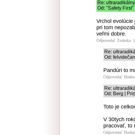
Re: ultraradikálny
Od: "Safety First"
Vrchol evolúcie 
pri tom nepozabí
veľmi dobre.
Odpovedať
Známka: 1
Re: ultraradik
Od: felvidečan
Pandúri to ma
Odpovedať
Hodno
Re: ultraradik
Od: Berg | Pri
Toto je celk
V 30tych rok
pracovať, to 
Odpovedať
Hodno