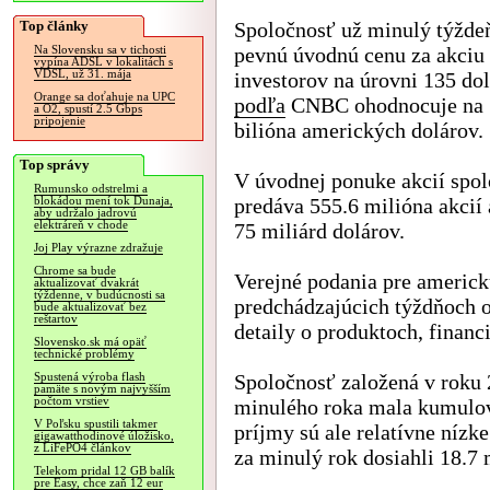
Top články
Spoločnosť už minulý týždeň
pevnú úvodnú cenu za akciu 
Na Slovensku sa v tichosti
vypína ADSL v lokalitách s
VDSL, už 31. mája
investorov na úrovni 135 dol
Orange sa doťahuje na UPC
podľa
CNBC ohodnocuje na 
a O2, spustí 2.5 Gbps
pripojenie
bilióna amerických dolárov.
Top správy
V úvodnej ponuke akcií spo
Rumunsko odstrelmi a
predáva 555.6 milióna akcií 
blokádou mení tok Dunaja,
aby udržalo jadrovú
elektráreň v chode
75 miliárd dolárov.
Joj Play výrazne zdražuje
Chrome sa bude
Verejné podania pre americ
aktualizovať dvakrát
týždenne, v budúcnosti sa
predchádzajúcich týždňoch o
bude aktualizovať bez
reštartov
detaily o produktoch, financ
Slovensko.sk má opäť
technické problémy
Spoločnosť založená v roku 
Spustená výroba flash
pamäte s novým najvyšším
počtom vrstiev
minulého roka mala kumulova
V Poľsku spustili takmer
príjmy sú ale relatívne nízk
gigawatthodinové úložisko,
z LiFePO4 článkov
za minulý rok dosiahli 18.7 
Telekom pridal 12 GB balík
pre Easy, chce zaň 12 eur