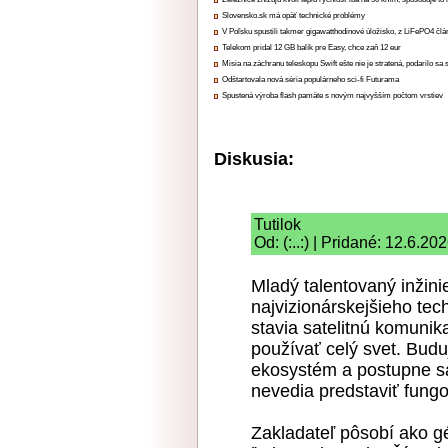
Slovensko.sk má opäť technické problémy
V Poľsku spustili takmer gigawatthodinové úložisko, z LiFePO4 čl
Telekom pridal 12 GB balík pre Easy, chce zaň 12 eur
Misia na záchranu teleskopu Swift ešte nie je stratená, podarilo sa 
Odštartovala nová séria populárneho sci-fi Futurama
Spustená výroba flash pamäte s novým najvyšším počtom vrstiev
Diskusia:
Tutilok
Od: (:..:) | Pridané: 12.6.20
Mladý talentovaný inžini
najvizionárskejšieho tec
stavia satelitnú komunik
používať celý svet. Buduj
ekosystém a postupne sa 
nevedia predstaviť fung
Zakladateľ pôsobí ako gé