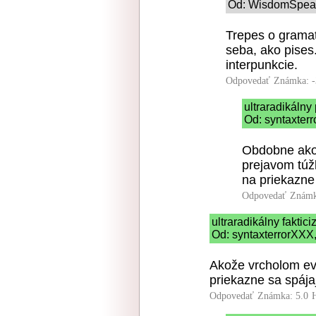
Od: WisdomSpeake
Trepes o gramat
seba, ako pises
interpunkcie.
Odpovedať
Známka: -
ultraradikálny
Od: syntaxterr
Obdobne ako 
prejavom túž
na priekazne
Odpovedať
Známk
ultraradikálny faktic
Od: syntaxterrorXXX,
Akože vrcholom evo
priekazne sa spája
Odpovedať
Známka: 5.0