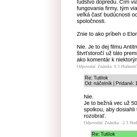
ľudstvo dopredu. Čím vi
fungovania firmy, tým via
veľká časť budúcnosti oc
spoločnosti.
Znie to ako príbeh o El
Nie. Je to dej filmu Anti
štvrťstoročí už táto prem
ako komentár k niektor
Odpovedať
Známka: 9.3
Hodnoti
Re: Tutilok
Od: náčelník | Pridané:
Nie.
Je to bežná vec už 50
spolkou, aby dosiahli 
rozobrať.
Odpovedať
Známka: -2.3
Hod
Re: Tutilok