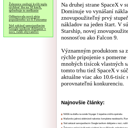
Na druhej strane SpaceX v 
Železnice znižujú kvôli teplu
rýchlosť iba na 50 km/h,
Dominuje vo vynášaní nákla
spôsobuje to meškanie
znovupoužiteľný prvý stupeň
Odštartovala nová séria
populárneho sci-fi Futurama
nákladov na jeden štart. V s
Súd zakázal samojazdiacim
Google taxíkom dobíjanie v
Starship, novej znovupoužite
noci, rušili obyvateľov
nosnosťou ako Falcon 9.
Významným produktom sa začí
rýchle pripojenie s pomerne 
mnohých tisícok vlastných s
tomto trhu tiež SpaceX v súč
aktuálne viac ako 10.6-tisíc 
porovnateľnú konkurenciu.
Najnovšie články:
NASA na diaľku na sonde Voyager 2 úspešne znížila spotrebu
Maďarsko jadrovú elektráreň nakoniec kompletne neodstavilo, Ru
Súd zakázal samojazdiacim Google taxíkom dobíjanie v noci, rušili
Železnice znižujú kvôli teplu rýchlosť iba na 50 km/h, spôsobuje t