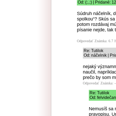
Od: (:..:) | Pridané: 
Súdruh náčelník, d
spolkou“? Skús sa 
potom rozdávaj múd
písanie nejde, tak 
Odpovedať
Známka: 6.7
Re: Tutilok
Od: náčelnik | Pr
nejaký významn
naučil, napríkl
prečo by som ma
Odpovedať
Známka: -
Re: Tutilok
Od: felvidečan
Nemusíš sa ni
pravopisu. Ur