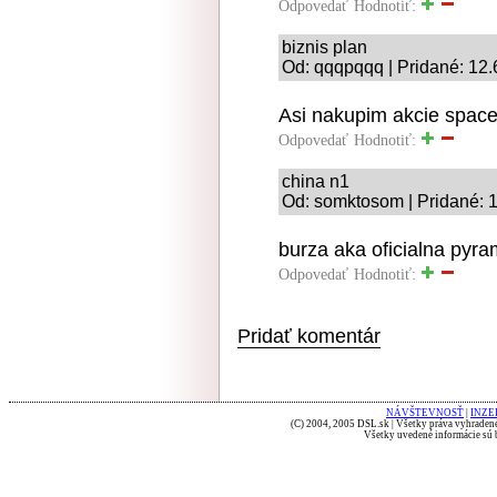
Odpovedať
Hodnotiť:
biznis plan
Od: qqqpqqq | Pridané: 12.
Asi nakupim akcie space
Odpovedať
Hodnotiť:
china n1
Od: somktosom | Pridané: 
burza aka oficialna pyra
Odpovedať
Hodnotiť:
Pridať komentár
NÁVŠTEVNOSŤ
|
INZE
(C) 2004, 2005 DSL.sk | Všetky práva vyhradené
Všetky uvedené informácie sú b