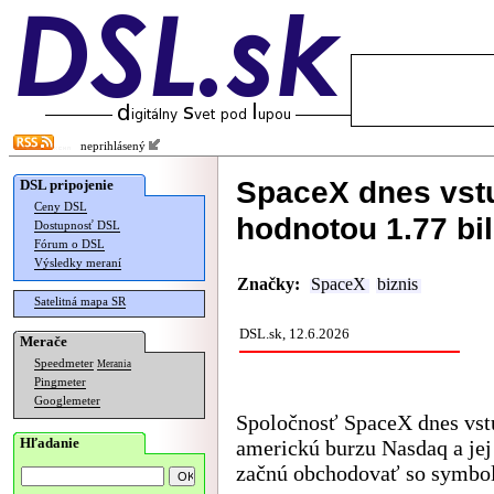
neprihlásený
SpaceX dnes vstu
DSL pripojenie
Ceny DSL
hodnotou 1.77 bi
Dostupnosť DSL
Fórum o DSL
Výsledky meraní
Značky:
SpaceX
biznis
Satelitná mapa SR
DSL.sk, 12.6.2026
Merače
Speedmeter
Merania
Pingmeter
Googlemeter
Spoločnosť SpaceX dnes vst
Hľadanie
americkú burzu Nasdaq a jej
začnú obchodovať so symb