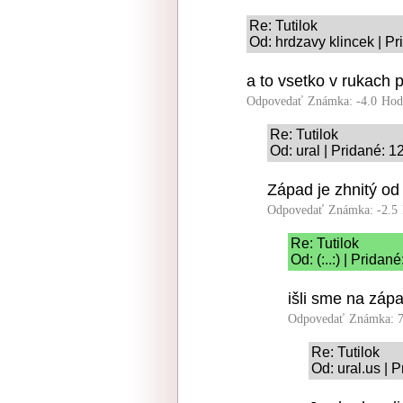
Re: Tutilok
Od: hrdzavy klincek | P
a to vsetko v rukach 
Odpovedať
Známka: -4.0
Hod
Re: Tutilok
Od: ural | Pridané: 1
Západ je zhnitý od
Odpovedať
Známka: -2.5
Re: Tutilok
Od: (:..:) | Prida
išli sme na zápa
Odpovedať
Známka: 7
Re: Tutilok
Od: ural.us | 