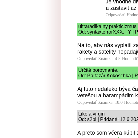
Je vhodne di
a zastavit az
Odpovedať
Hodno
ultraradikálny prakticizmus
Od: syntaxterrorXXX, . Y | 
Na to, aby nás vyplatil z
rakety a satelity nepadaj
Odpovedať
Známka: 4.5
Hodnoti
Určité porovnanie.
Od: Baltazár Kokoschka | P
Aj tuto neďaleko býva ča
vetešou a harampádim kto
Odpovedať
Známka: 10.0
Hodnot
Like a virgin
Od: s2pi | Pridané: 12.6.20
A preto som včera kúpil ak