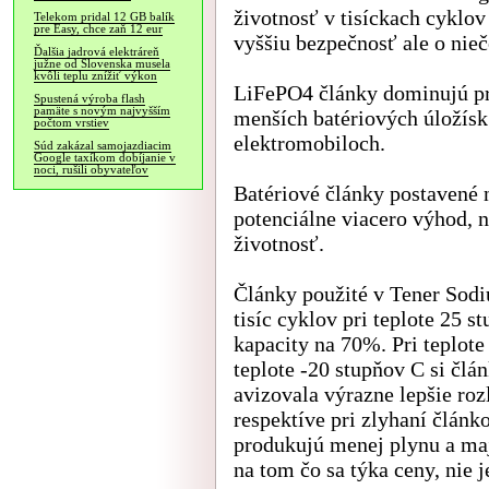
životnosť v tisíckach cyklo
Telekom pridal 12 GB balík
pre Easy, chce zaň 12 eur
vyššiu bezpečnosť ale o nieč
Ďalšia jadrová elektráreň
južne od Slovenska musela
kvôli teplu znížiť výkon
LiFePO4 články dominujú pr
Spustená výroba flash
pamäte s novým najvyšším
menších batériových úložísk 
počtom vrstiev
elektromobiloch.
Súd zakázal samojazdiacim
Google taxíkom dobíjanie v
noci, rušili obyvateľov
Batériové články postavené n
potenciálne viacero výhod, n
životnosť.
Články použité v Tener Sod
tisíc cyklov pri teplote 25 
kapacity na 70%. Pri teplote
teplote -20 stupňov C si čl
avizovala výrazne lepšie rozl
respektíve pri zlyhaní článk
produkujú menej plynu a maj
na tom čo sa týka ceny, nie j