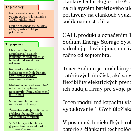
článkov technológie LiFePO4
Top články
na trh systém batériového úl
postavený na článkoch využí
Na Slovensku sa v tichosti
vypína ADSL v lokalitách s
VDSL, už 31. mája
sodík namiesto lítia.
Orange sa doťahuje na UPC
a O2, spustí 2.5 Gbps
pripojenie
CATL produkt s označením 
Sodium Energy Storage Sy
Top správy
v druhej polovici júna, dodá
Chrome sa bude
začne od septembra.
aktualizovať dvakrát
týždenne, v budúcnosti sa
bude aktualizovať bez
reštartov
Tener Sodium je modulárny 
Rumunsko odstrelmi a
blokádou mení tok Dunaja,
batériových úložísk, aké sa 
aby udržalo jadrovú
elektráreň v chode
flexibility elektrických pren
Maďarsko jadrovú elektráreň
ich budujú firmy pre svoje p
nakoniec kompletne
neodstavilo, Rumunsko mení
tok Dunaja
Jeden modul má kapacitu vi
Slovensko.sk má opäť
technické problémy
vybudovanie 1 GWh úložiska 
Železnice znižujú kvôli teplu
rýchlosť iba na 50 km/h,
spôsobuje to meškanie
V posledných niekoľkých rok
V Poľsku spustili takmer
gigawatthodinové úložisko,
batérie s článkami technoló
z LiFePO4 článkov