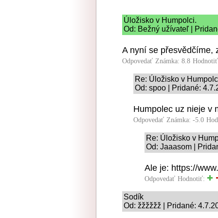
Úložisko v Humpolci.
Od: Bežný užívateľ | Pridan
A nyní se přesvědčíme, z
Odpovedať
Známka: 8.8
Hodnoti
Re: Úložisko v Humpolc
Od: spoo | Pridané: 4.7
Humpolec uz nieje v m
Odpovedať
Známka: -5.0
Hod
Re: Úložisko v Hump
Od: Jaaasom | Prida
Ale je: https://www
Odpovedať
Hodnotiť:
Sodík
Od: žžžžžž | Pridané: 4.7.