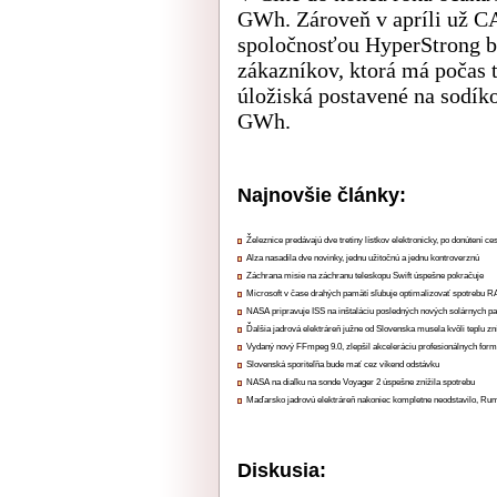
GWh. Zároveň v apríli už C
spoločnosťou HyperStrong bu
zákazníkov, ktorá má počas
úložiská postavené na sodík
GWh.
Najnovšie články:
Železnice predávajú dve tretiny lístkov elektronicky, po donútení ce
Alza nasadila dve novinky, jednu užitočnú a jednu kontroverznú
Záchrana misie na záchranu teleskopu Swift úspešne pokračuje
Microsoft v čase drahých pamätí sľubuje optimalizovať spotrebu
NASA pripravuje ISS na inštaláciu posledných nových solárnych p
Ďalšia jadrová elektráreň južne od Slovenska musela kvôli teplu zn
Vydaný nový FFmpeg 9.0, zlepšil akceleráciu profesionálnych form
Slovenská sporiteľňa bude mať cez víkend odstávku
NASA na diaľku na sonde Voyager 2 úspešne znížila spotrebu
Maďarsko jadrovú elektráreň nakoniec kompletne neodstavilo, Ru
Diskusia: