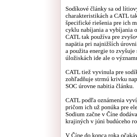
Sodíkové články sa od lítiov
charakteristikách a CATL t
špecifické riešenia pre ich
cyklu nabíjania a vybíjania o
CATL tak používa pre zvyšov
napätia pri najnižších úrovn
a použita energie to zvyšuje
úložiskách ide ale o význam
CATL tiež vyvinula pre sodí
zohľadňuje strmú krivku nap
SOC úrovne nabitia článku.
CATL podľa oznámenia vyvíj
pričom ich už ponúka pre el
Sodium začne v Číne dodávať
krajiných v júni budúceho ro
V Číne do konca roka očakáv