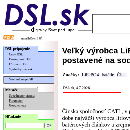
neprihlásený
Veľký výrobca Li
DSL pripojenie
Ceny DSL
postavené na so
Dostupnosť DSL
Fórum o DSL
Výsledky meraní
Značky:
LiFePO4
batérie
Čína
Satelitná mapa SR
DSL.sk, 4.7.2026
Merače
Speedmeter
Merania
Pingmeter
Googlemeter
Čínska spoločnosť CATL, v 
Hľadanie
dobe najväčší výrobca lítiov
batériových článkov a zrejm