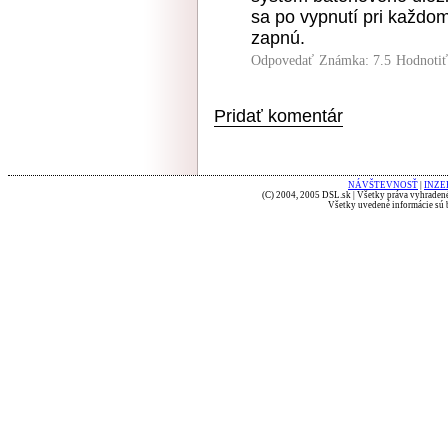
sa po vypnutí pri každom
zapnú.
Odpovedať
Známka: 7.5
Hodnoti
Pridať komentár
NÁVŠTEVNOSŤ
|
INZE
(C) 2004, 2005 DSL.sk | Všetky práva vyhradené
Všetky uvedené informácie sú b