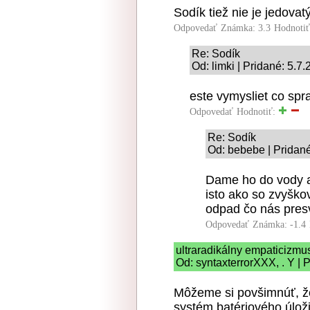
Sodík tiež nie je jedovatý 
Odpovedať
Známka: 3.3
Hodnoti
Re: Sodík
Od: limki | Pridané: 5.7
este vymysliet co sp
Odpovedať
Hodnotiť:
Re: Sodík
Od: bebebe | Pridané
Dame ho do vody a
isto ako so zvyško
odpad čo nás presve
Odpovedať
Známka: -1.4
ultraradikálny empaticizmu
Od: syntaxterrorXXX, . Y | 
Môžeme si povšimnúť, že
systém batériového úloži