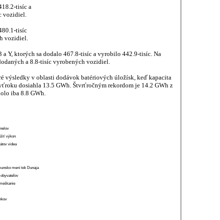
18.2-tisíc a
c vozidiel.
480.1-tisíc
h vozidiel.
Y, ktorých sa dodalo 467.8-tisíc a vyrobilo 442.9-tisíc. Na
 dodaných a 8.8-tisíc vyrobených vozidiel.
é výsledky v oblasti dodávok batériových úložísk, keď kapacita
tvťroku dosiahla 13.5 GWh. Štvrťročným rekordom je 14.2 GWh z
bolo iba 8.8 GWh.
anelov
ížiť výkon
átov videa
munsko mení tok Dunaja
 obyvateľov
o meškanie
ánkov