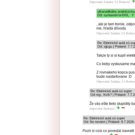
Odpovedať
Známka: 5.0
Hodnotiť:
ultraradikálny prakticizm
Od: syntaxterrorXXX, . Y 
, ale je tam trenie, od
nie, hľadá dôvody.
Odpovedať
Známka: 5.0
Hodnot
Re: Elektrické autá sú su
Od: xjjcgu | Pridané: 7.7.
Takze ty si si kupil ele
Co keby vyskusame mal
Z rovnakeho kopca pusti
bude nastartovane :D
Odpovedať
Známka: 3.3
Hodnot
Re: Elektrické autá sú super
Od reg.: Kvík? | Pridané: 7.7.
Že vás ešte tieto stupidity 
Odpovedať
Hodnotiť:
Re: Elektrické autá sú super
Od: No neviem | Pridané: 8.7.2026 
Pozri si cosi co povedal navratil