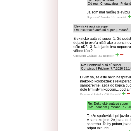
Re: Najlepšia telka
Od reg.: Chupacabra | Pridané
Ja som mal radšej televízi
Odpovedať
Známka: 3.3
Hodnotiť:
Elektrické autá sú super
Od: Elektrické autá sú super | Pridané:
Elektrické autá sú super: 1. Sú pod
dojazd je oveľa nižší ako u benzínový
ešte nižší. 3. Nabíjanie trvá neporov
vôbec kúpi?
Odpovedať
Známka: -2.5
Hodnotiť:
Re: Elektrické autá sú super
Od: xjjcgu | Pridané: 7.7.2026 13:1
Divim sa, ze este nikto nespravi
niekolko kolobeziek s rekupera
samozrejme jazda do kopca cucn
dole tym istym kopcom... podla 
Odpovedať
Známka: -2.0
Hodnotiť:
Re: Elektrické autá sú super
Od: Jaaasom | Pridané: 7.7.2
Takže spaľovák ti pri jazde
A samozrejme, že jazda do 
spotrebu. To by potom jazda
odpor vzduchu,...