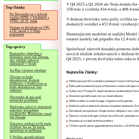
V Q4 2025 a Q1 2026 ale Tesla dodala iba 4
Top články
358-tisíc a vyrobila 434.4-tisíc a 408.4-tisí
Na Slovensku sa v tichosti
vypína ADSL v lokalitách s
V druhom štvrťroku tieto počty zvýšila na 
VDSL, už 31. mája
dodaných vozidiel a 451.8-tisíc vyrobenýc
Orange sa doťahuje na UPC
a O2, spustí 2.5 Gbps
Dominujúcimi modelmi sú naďalej Model 3 a 
pripojenie
ostatné modely tak pripadlo iba 12.4-tisíc
Top správy
Spoločnosť zároveň dosiahla pomerne dobr
nových úložísk inštalovaných v druhom š
Rumunsko odstrelmi a
blokádou mení tok Dunaja,
Q4 2025, v prvom štvrťroku tohto roka to 
aby udržalo jadrovú
elektráreň v chode
Joj Play výrazne zdražuje
Najnovšie články:
Chrome sa bude
aktualizovať dvakrát
NASA pripravuje ISS na inštaláciu posledných nových solárnych p
týždenne, v budúcnosti sa
Ďalšia jadrová elektráreň južne od Slovenska musela kvôli teplu zn
bude aktualizovať bez
reštartov
Vydaný nový FFmpeg 9.0, zlepšil akceleráciu profesionálnych form
Slovenská sporiteľňa bude mať cez víkend odstávku
Slovensko.sk má opäť
technické problémy
NASA na diaľku na sonde Voyager 2 úspešne znížila spotrebu
Maďarsko jadrovú elektráreň nakoniec kompletne neodstavilo, Ru
Maďarsko jadrovú elektráreň
nakoniec kompletne
Súd zakázal samojazdiacim Google taxíkom dobíjanie v noci, rušili
neodstavilo, Rumunsko mení
Železnice znižujú kvôli teplu rýchlosť iba na 50 km/h, spôsobuje t
tok Dunaja
Slovensko.sk má opäť technické problémy
Železnice znižujú kvôli teplu
V Poľsku spustili takmer gigawatthodinové úložisko, z LiFePO4 čl
rýchlosť iba na 50 km/h,
spôsobuje to meškanie
V Poľsku spustili takmer