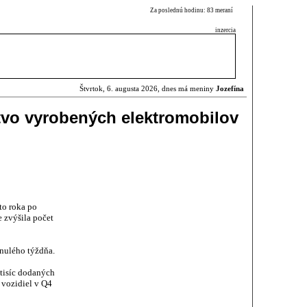
Za poslednú hodinu: 83 meraní
inzercia
Štvrtok, 6. augusta 2026, dnes má meniny
Jozefína
tvo vyrobených elektromobilov
to roka po
 zvýšila počet
nulého týždňa.
-tisíc dodaných
 vozidiel v Q4