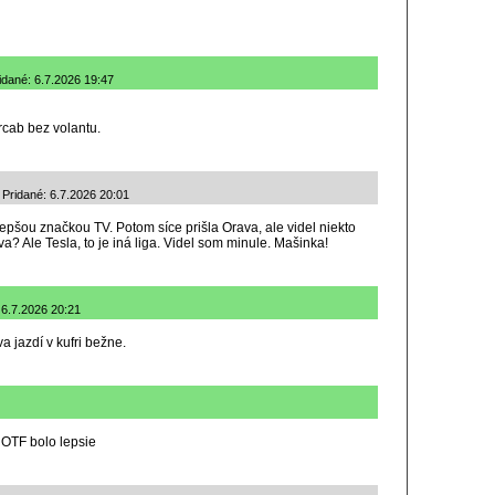
dané: 6.7.2026 19:47
cab bez volantu.
| Pridané: 6.7.2026 20:01
lepšou značkou TV. Potom síce prišla Orava, ale videl niekto
a? Ale Tesla, to je iná liga. Videl som minule. Mašinka!
 6.7.2026 20:21
 jazdí v kufri bežne.
 OTF bolo lepsie