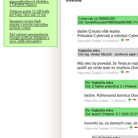
Diskusia:
gigawatthodinové úložisko,
z LiFePO4 článkov
Telekom pridal 12 GB balík
pre Easy, chce zaň 12 eur
Cybercab za 30000USD
Spustená výroba flash
Od: SovietRussianFAB500airBOMB | Pri
pamäte s novým najvyšším
počtom vrstiev
ďalšie Q budú ešte lepšie.
Súd zakázal samojazdiacim
Pribudne Cybercab a robotaxi Cyber
Google taxíkom dobíjanie v
noci, rušili obyvateľov
Odpovedať
Známka: 4.3
Hodnotiť:
Najlepšia telka
Od reg.: Andor Mizdoš - profesný pijak 
Môj otec by povedal, že Tesla je naj
jazdiť po ceste auto so značkou Orav
Odpovedať
Známka: 2.5
Hodnotiť:
Re: Najlepšia telka
Od: Z haken polovičný Z | Pridané:
bežne. Rýhlovarná konvica Orava
Odpovedať
Známka: 7.1
Hodnotiť:
Re: Najlepšia telka
Od: lastof | Pridané: 6.7.2026 22:17
hovorilo sa, za davnych cias, ze
Odpovedať
Známka: 10.0
Hodnotiť: