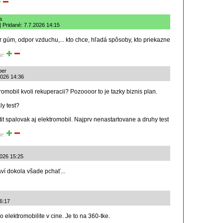
us
| Pridané: 7.7.2026 14:15
por gúm, odpor vzduchu,... kto chce, hľadá spôsoby, kto priekazne
iť:
per
2026 14:36
ktromobil kvoli rekuperacii? Pozoooor to je tazky biznis plan.
y test?
t spalovak aj elektromobil. Najprv nenastartovane a druhy test
iť:
2026 15:25
baví dokola všade pchať...
6:17
 o elektromobilite v cine. Je to na 360-tke.