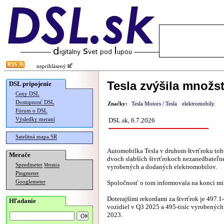
neprihlásený
Tesla zvýšila množs
DSL pripojenie
Ceny DSL
Dostupnosť DSL
Značky:
Tesla Motors / Tesla
elektromobily
Fórum o DSL
Výsledky meraní
DSL.sk, 6.7.2026
Satelitná mapa SR
Automobilka Tesla v druhom štvrťroku toh
Merače
dvoch slabších štvrťrokoch nezanedbateľne
Speedmeter
Merania
vyrobených a dodaných elektromobilov.
Pingmeter
Googlemeter
Spoločnosť o tom informovala na konci mi
Doterajšími rekordami za štvrťrok je 497.1
Hľadanie
vozidiel v Q3 2025 a 495-tisíc vyrobených
2023.