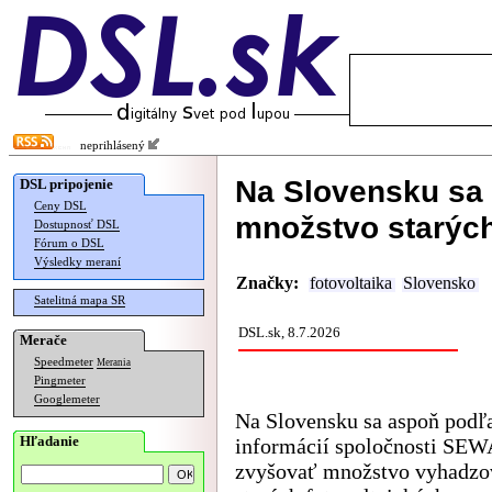
neprihlásený
Na Slovensku sa 
DSL pripojenie
Ceny DSL
množstvo starých
Dostupnosť DSL
Fórum o DSL
Výsledky meraní
Značky:
fotovoltaika
Slovensko
Satelitná mapa SR
DSL.sk, 8.7.2026
Merače
Speedmeter
Merania
Pingmeter
Googlemeter
Na Slovensku sa aspoň podľ
Hľadanie
informácií spoločnosti SEW
zvyšovať množstvo vyhadzo