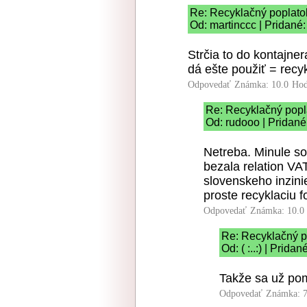
Re: Recyklačný poplato
Od: martinccc | Pridané:
Strčia to do kontajner
dá ešte použiť = recyk
Odpovedať
Známka: 10.0
Hod
Re: Recyklačný popl
Od: rudooo | Pridané
Netreba. Minule som
bezala relation VA
slovenskeho inzinie
proste recyklaciu 
Odpovedať
Známka: 10.0
Re: Recyklačný p
Od: ( :..:) | Prida
Takže sa už pom
Odpovedať
Známka: 7