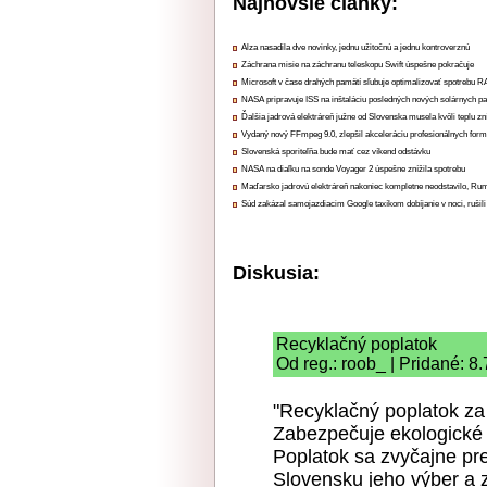
Najnovšie články:
Alza nasadila dve novinky, jednu užitočnú a jednu kontroverznú
Záchrana misie na záchranu teleskopu Swift úspešne pokračuje
Microsoft v čase drahých pamätí sľubuje optimalizovať spotrebu
NASA pripravuje ISS na inštaláciu posledných nových solárnych p
Ďalšia jadrová elektráreň južne od Slovenska musela kvôli teplu zn
Vydaný nový FFmpeg 9.0, zlepšil akceleráciu profesionálnych form
Slovenská sporiteľňa bude mať cez víkend odstávku
NASA na diaľku na sonde Voyager 2 úspešne znížila spotrebu
Maďarsko jadrovú elektráreň nakoniec kompletne neodstavilo, Ru
Súd zakázal samojazdiacim Google taxíkom dobíjanie v noci, rušili
Diskusia:
Recyklačný poplatok
Od reg.: roob_ | Pridané: 8
"Recyklačný poplatok za 
Zabezpečuje ekologické
Poplatok sa zvyčajne pr
Slovensku jeho výber a 