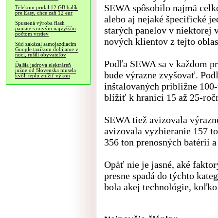
SEWA spôsobilo najmä celko
Telekom pridal 12 GB balík
pre Easy, chce zaň 12 eur
alebo aj nejaké špecifické j
Spustená výroba flash
starých panelov v niektorej v
pamäte s novým najvyšším
počtom vrstiev
nových klientov z tejto obla
Súd zakázal samojazdiacim
Google taxíkom dobíjanie v
noci, rušili obyvateľov
Podľa SEWA sa v každom pr
Ďalšia jadrová elektráreň
južne od Slovenska musela
bude výrazne zvyšovať. Podľ
kvôli teplu znížiť výkon
inštalovaných približne 100-
blížiť k hranici 15 až 25-roč
SEWA tiež avizovala výrazne
avizovala vyzbieranie 157 to
356 ton prenosných batérií a
Opäť nie je jasné, aké faktor
presne spadá do týchto kategó
bola akej technológie, koľko