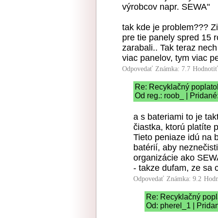
výrobcov napr. SEWA"
tak kde je problem??? Z
pre tie panely spred 15 
zarabali.. Tak teraz nech
viac panelov, tym viac pe
Odpovedať
Známka: 7.7
Hodnoti
Re: Recyklačný poplato
Od reg.: roob_ | Pridané
a s bateriami to je ta
čiastka, ktorú platíte
Tieto peniaze idú na 
batérií, aby neznečist
organizácie ako SEW
- takze dufam, ze sa c
Odpovedať
Známka: 9.2
Hodn
Re: Recyklačný popl
Od: pherel_1 | Prida