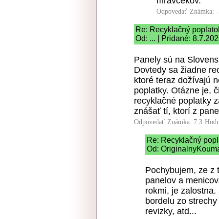
mravcekov.
Odpovedať
Známka: -
Re: Recyklačný poplato
Od: ... | Pridané: 8.7.20
Panely sú na Slovens
Dovtedy sa žiadne recy
ktoré teraz dožívajú 
poplatky. Otázne je, či
recyklačné poplatky za
znášať tí, ktorí z pane
Odpovedať
Známka: 7.3
Hodn
Re: Recyklačný popl
Od: OriginalnyKouma
Pochybujem, ze z t
panelov a menicov,
rokmi, je zalostna
bordelu zo strechy
revizky, atd...