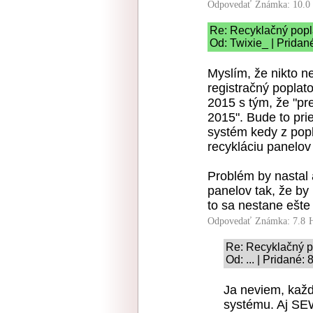
Odpovedať
Známka: 10.0
Re: Recyklačný popl
Od: Twixie_ | Pridan
Myslím, že nikto n
registračný poplat
2015 s tým, že "pr
2015". Bude to pr
systém kedy z popl
recykláciu panelov
Problém by nastal 
panelov tak, že by 
to sa nestane ešte
Odpovedať
Známka: 7.8
Re: Recyklačný p
Od: ... | Pridané:
Ja neviem, každ
systému. Aj SE