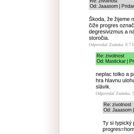
Re: zivotnost
Od: Jaaasom | Prida
Škoda, že žijeme 
čiže progres označ
degresivizmus a n
storočia.
Odpovedať
Známka: 0.7
Re: zivotnost
Od: Mastickar | P
neplac tolko a p
hra hlavnu ulohu
slävik.
Odpovedať
Známka: 5
Re: zivotnost
Od: Jaaasom |
Ty si typický
progres=ho