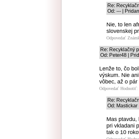
Re: Recyklačn
Od: --- | Prid
Nie, to len a
slovenskej p
Odpovedať
Známk
Re: Recyklačný p
Od: Peter48 | Pri
Lenže to, čo bol
výskum. Nie ani
vôbec, až o pár 
Odpovedať
Hodnotiť:
Re: Recyklačn
Od: Mastickar 
Mas ptavdu, 
pri vkladani 
tak o 10 roko