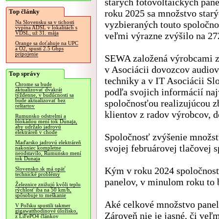
starých fotovoltaických pane
Top články
roku 2025 sa množstvo star
vyzbieraných touto spoločn
Na Slovensku sa v tichosti
vypína ADSL v lokalitách s
VDSL, už 31. mája
veľmi výrazne zvýšilo na 27
Orange sa doťahuje na UPC
a O2, spustí 2.5 Gbps
pripojenie
SEWA založená výrobcami 
v Asociácii dovozcov audiov
Top správy
techniky a v IT Asociácii Sl
Chrome sa bude
podľa svojich informácií na
aktualizovať dvakrát
týždenne, v budúcnosti sa
bude aktualizovať bez
spoločnosťou realizujúcou zb
reštartov
klientov z radov výrobcov, d
Rumunsko odstrelmi a
blokádou mení tok Dunaja,
aby udržalo jadrovú
elektráreň v chode
Spoločnosť zvýšenie množst
Maďarsko jadrovú elektráreň
svojej februárovej tlačovej s
nakoniec kompletne
neodstavilo, Rumunsko mení
tok Dunaja
Kým v roku 2024 spoločnosť 
Slovensko.sk má opäť
technické problémy
panelov, v minulom roku to 
Železnice znižujú kvôli teplu
rýchlosť iba na 50 km/h,
spôsobuje to meškanie
Aké celkové množstvo panelo
V Poľsku spustili takmer
gigawatthodinové úložisko,
Zároveň nie je jasné, či veľ
z LiFePO4 článkov