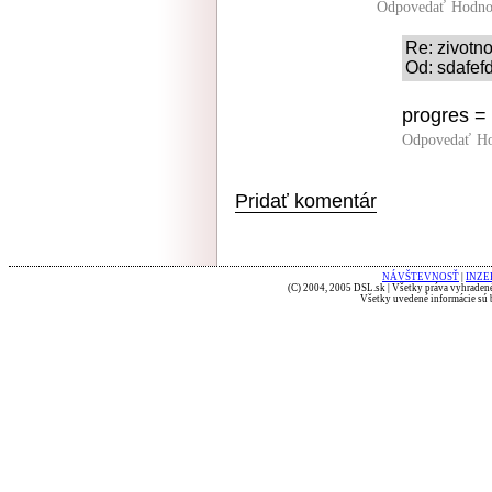
Odpovedať
Hodno
Re: zivotno
Od: sdafefd
progres =
Odpovedať
Ho
Pridať komentár
NÁVŠTEVNOSŤ
|
INZE
(C) 2004, 2005 DSL.sk | Všetky práva vyhradené
Všetky uvedené informácie sú b