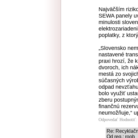
Najväčším rizi
SEWA panely uve
minulosti sloven
elektrozariaden
poplatky, z ktor
„Slovensko nemá
nastavené transp
praxi hrozí, že
dvoroch, ich ná
mestá zo svoji
súčasných výrob
odpad nevzťahu
bolo využiť ust
zberu postupný
finančnú rezerv
neumožňuje,“ upo
Odpovedať
Hodnotiť:
Re: Recyklačn
Od reg.: roob_