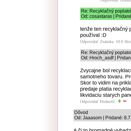
Odpovedať
Hodno
Re: Recyklačný poplato
Od: cosastaras | Pridan
lenže ten recyklačný p
používal :D
Odpovedať
Známka: 10.0
Hod
Re: Recyklačný poplato
Od: Hroch_asdf | Pridan
Zvycajne bol recykla
samotneho tovaru. Pr
Skor to vidim na pri
predaje platia recykl
likvidaciu starych pan
Odpovedať
Hodnotiť:
Dôvod
Od: Jaaasom | Pridané: 8.7
A či to hromadné vyhadzo