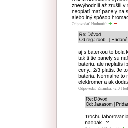
znevýhodnili až zrušili v
neoplatí mať panely na 
alebo iný spôsob hromade
Odpovedať
Hodnotiť:
Re: Dôvod
Od reg.: roob_ | Pridané
aj s baterkou to bola 
tak ti tie panely su n
bateriu, ale neplatis i
ceny.. 2/3 platis. Je t
bateria. Normalne to 
elektromer a ak dodav
Odpovedať
Známka: -2.0
Hod
Re: Dôvod
Od: Jaaasom | Prida
Trochu laborovania
naopak...?