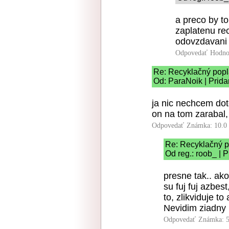
a preco by to
zaplatenu rec
odovzdavani 
Odpovedať
Hodno
Re: Recyklačný popl
Od: ParaNoik | Prida
ja nic nechcem doto
on na tom zarabal,
Odpovedať
Známka: 10.0
Re: Recyklačný p
Od reg.: roob_ | 
presne tak.. ako
su fuj fuj azbest
to, zlikviduje to
Nevidim ziadny
Odpovedať
Známka: 5