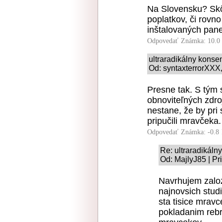
Na Slovensku? Skôr
poplatkov, či rovn
inštalovaných pane
Odpovedať
Známka: 10.0
ultraradikálny kons
Od: syntaxterrorXXX, 
Presne tak. S tým 
obnoviteľných zdro
nestane, že by pri 
pripučili mravčeka.
Odpovedať
Známka: -0.8
Re: ultraradikál
Od: MajlyJ85 | Pr
Navrhujem zaloz
najnovsich studi
sta tisice mravc
pokladanim rebr