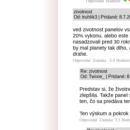
Odpovedať
Hodnotiť:
zivotnost
Od: truhlik3 | Pridané: 8.7.
ved zivotnost panelov vs
20% vykonu, alebo este m
nasadzovali pred 30 ro
by mal planety tak dlho,
drahe.
Odpovedať
Známka: -5.0
Hodnoti
Re: zivotnost
Od: Twixie_ | Pridané: 
Predstav si, že život
zlepšila. Takže pane
ten, čo sa predáva te
Ten výskum a pokrok 
Odpovedať
Známka: 3.3
Hodn