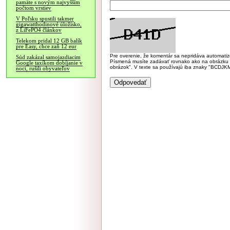
pamäte s novým najvyšším
počtom vrstiev
V Poľsku spustili takmer
gigawatthodinové úložisko,
z LiFePO4 článkov
Telekom pridal 12 GB balík
pre Easy, chce zaň 12 eur
Pre overenie, že komentár sa nepridáva automatizov
Súd zakázal samojazdiacim
Písmená musíte zadávať rovnako ako na obrázku veľk
Google taxíkom dobíjanie v
obrázok". V texte sa používajú iba znaky "BC
noci, rušili obyvateľov