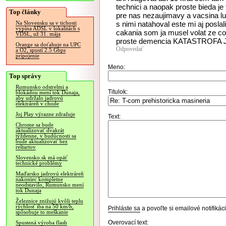
technici a naopak proste bieda je
Top články
pre nas nezaujimavy a vacsina lud
s nimi natahoval este mi aj posla
Na Slovensku sa v tichosti
vypína ADSL v lokalitách s
cakania som ja musel volat ze co
VDSL, už 31. mája
proste demencia KATASTROF
Orange sa doťahuje na UPC
Odpovedať
a O2, spustí 2.5 Gbps
pripojenie
Meno:
Top správy
Rumunsko odstrelmi a
Titulok:
blokádou mení tok Dunaja,
aby udržalo jadrovú
elektráreň v chode
Joj Play výrazne zdražuje
Text:
Chrome sa bude
aktualizovať dvakrát
týždenne, v budúcnosti sa
bude aktualizovať bez
reštartov
Slovensko.sk má opäť
technické problémy
Maďarsko jadrovú elektráreň
nakoniec kompletne
neodstavilo, Rumunsko mení
tok Dunaja
Železnice znižujú kvôli teplu
rýchlosť iba na 50 km/h,
Prihláste sa
a povoľte si emailové notifiká
spôsobuje to meškanie
Overovací text:
Spustená výroba flash