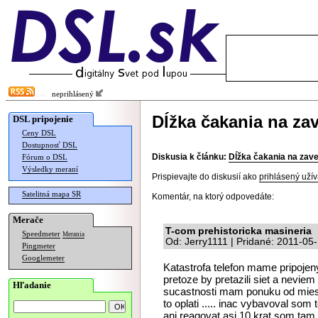
neprihlásený
Dĺžka čakania na za
DSL pripojenie
Ceny DSL
Dostupnosť DSL
Diskusia k článku:
Dĺžka čakania na zav
Fórum o DSL
Výsledky meraní
Prispievajte do diskusií ako
prihlásený užív
Satelitná mapa SR
Komentár, na ktorý odpovedáte:
Merače
T-com prehistoricka masineria
Speedmeter
Merania
Od: Jerry1111 | Pridané: 2011-05
Pingmeter
Googlemeter
Katastrofa telefon mame pripoje
pretoze by pretazili siet a neviem
Hľadanie
sucastnosti mam ponuku od miest
to oplati ..... inac vybavoval som
ani reagovat asi 10 krat som tam 