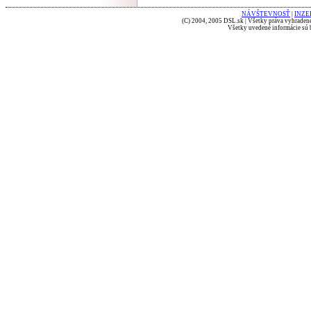
NÁVŠTEVNOSŤ
|
INZE
(C) 2004, 2005 DSL.sk | Všetky práva vyhradené
Všetky uvedené informácie sú b