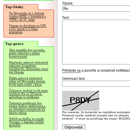
Titulok:
Top články
Na Slovensku sa v tichosti
vypína ADSL v lokalitách s
Text:
VDSL, už 31. mája
Orange sa doťahuje na UPC
a O2, spustí 2.5 Gbps
pripojenie
Top správy
Alza nasadila dve novinky,
jednu užitočnú a jednu
kontroverznú
Maďarsko jadrovú elektráreň
nakoniec kompletne
neodstavilo, Rumunsko mení
Prihláste sa
a povoľte si emailové notifiká
tok Dunaja
Ďalšia jadrová elektráreň
Overovací text:
južne od Slovenska musela
kvôli teplu znížiť výkon
Železnice znižujú kvôli teplu
rýchlosť iba na 50 km/h,
spôsobuje to meškanie
Železnice predávajú dve
tretiny lístkov elektronicky,
po donútení cestujúcich na
Pre overenie, že komentár sa nepridáva automatizov
takýto nákup
Písmená musíte zadávať rovnako ako na obrázku veľk
obrázok". V texte sa používajú iba znaky "BC
NASA na diaľku na sonde
Voyager 2 úspešne znížila
spotrebu