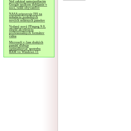
Súd zakázal samojazdiacim
Google taxíkom dobíjanie v
noci, rušili obyvateľov
NASA pripravuje ISS na
inštaláciu posledných
nových solárnych panelov
Vydaný nový FFmpeg 9.0,
zlepšil akceleráciu
profesionálnych formátov
videa
Microsoft v čase drahých
pamätí sľubuje
optimalizovať spotrebu
RAM vo Windows 11