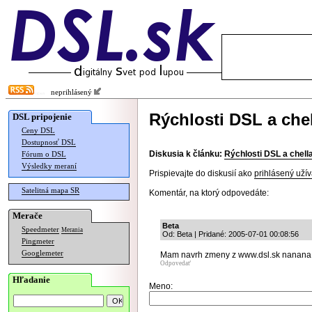
neprihlásený
Rýchlosti DSL a chel
DSL pripojenie
Ceny DSL
Dostupnosť DSL
Diskusia k článku:
Rýchlosti DSL a chella
Fórum o DSL
Výsledky meraní
Prispievajte do diskusií ako
prihlásený užív
Satelitná mapa SR
Komentár, na ktorý odpovedáte:
Merače
Beta
Speedmeter
Merania
Od: Beta | Pridané: 2005-07-01 00:08:56
Pingmeter
Googlemeter
Mam navrh zmeny z www.dsl.sk nanana w
Odpovedať
Hľadanie
Meno: