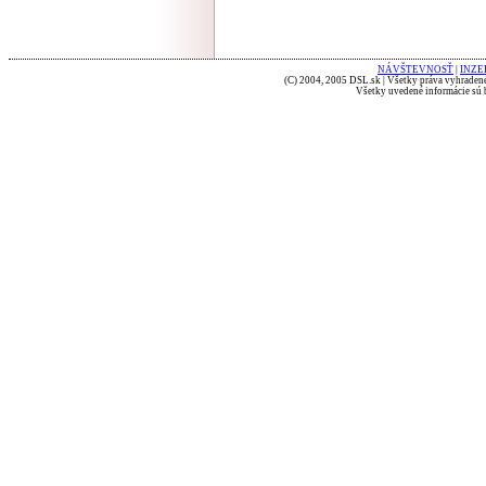
NÁVŠTEVNOSŤ
|
INZE
(C) 2004, 2005 DSL.sk | Všetky práva vyhradené
Všetky uvedené informácie sú b