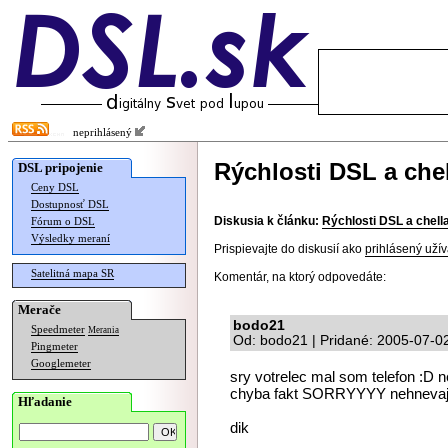
neprihlásený
Rýchlosti DSL a chel
DSL pripojenie
Ceny DSL
Dostupnosť DSL
Diskusia k článku:
Rýchlosti DSL a chella
Fórum o DSL
Výsledky meraní
Prispievajte do diskusií ako
prihlásený užív
Satelitná mapa SR
Komentár, na ktorý odpovedáte:
Merače
bodo21
Speedmeter
Merania
Od: bodo21 | Pridané: 2005-07-0
Pingmeter
Googlemeter
sry votrelec mal som telefon :D n
chyba fakt SORRYYYY nehnevaj
Hľadanie
dik