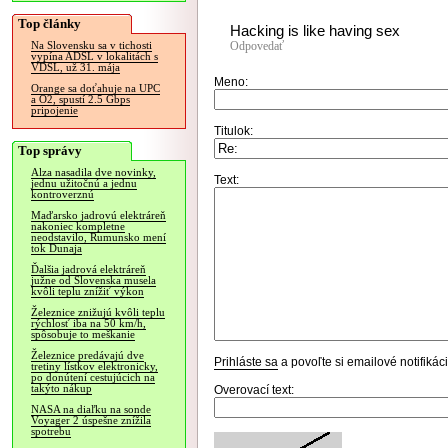
Top články
Hacking is like having sex
Odpovedať
Na Slovensku sa v tichosti
vypína ADSL v lokalitách s
VDSL, už 31. mája
Meno:
Orange sa doťahuje na UPC
a O2, spustí 2.5 Gbps
pripojenie
Titulok:
Top správy
Alza nasadila dve novinky,
Text:
jednu užitočnú a jednu
kontroverznú
Maďarsko jadrovú elektráreň
nakoniec kompletne
neodstavilo, Rumunsko mení
tok Dunaja
Ďalšia jadrová elektráreň
južne od Slovenska musela
kvôli teplu znížiť výkon
Železnice znižujú kvôli teplu
rýchlosť iba na 50 km/h,
spôsobuje to meškanie
Železnice predávajú dve
Prihláste sa
a povoľte si emailové notifiká
tretiny lístkov elektronicky,
po donútení cestujúcich na
takýto nákup
Overovací text:
NASA na diaľku na sonde
Voyager 2 úspešne znížila
spotrebu