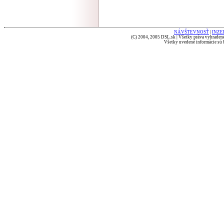
NÁVŠTEVNOSŤ
|
INZE
(C) 2004, 2005 DSL.sk | Všetky práva vyhradené
Všetky uvedené informácie sú b