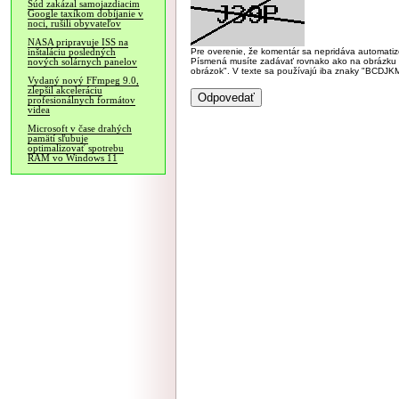
Súd zakázal samojazdiacim
Google taxíkom dobíjanie v
noci, rušili obyvateľov
NASA pripravuje ISS na
Pre overenie, že komentár sa nepridáva automatizov
inštaláciu posledných
Písmená musíte zadávať rovnako ako na obrázku veľk
nových solárnych panelov
obrázok". V texte sa používajú iba znaky "BC
Vydaný nový FFmpeg 9.0,
zlepšil akceleráciu
profesionálnych formátov
videa
Microsoft v čase drahých
pamätí sľubuje
optimalizovať spotrebu
RAM vo Windows 11