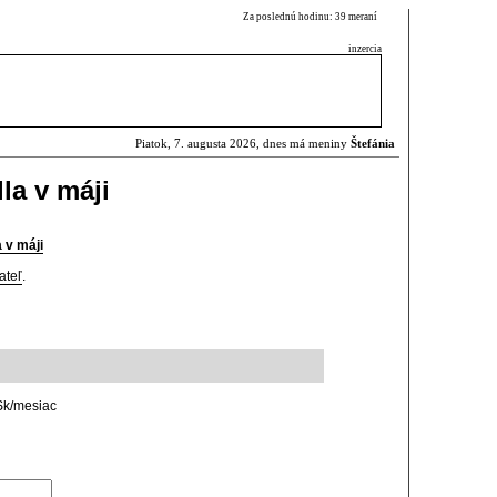
Za poslednú hodinu: 39 meraní
inzercia
Piatok, 7. augusta 2026, dnes má meniny
Štefánia
la v máji
 v máji
ateľ
.
Sk/mesiac