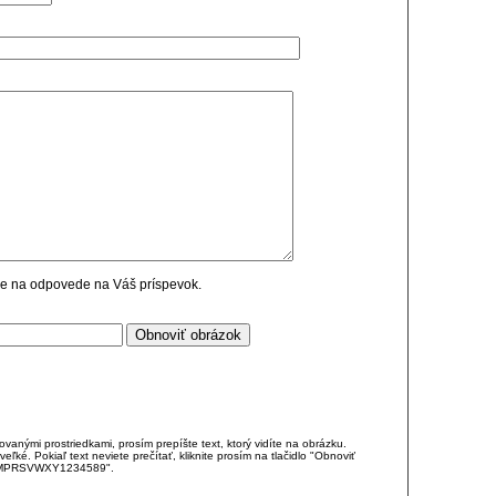
cie na odpovede na Váš príspevok.
anými prostriedkami, prosím prepíšte text, ktorý vidíte na obrázku.
é. Pokiaľ text neviete prečítať, kliknite prosím na tlačidlo "Obnoviť
DJKMPRSVWXY1234589".