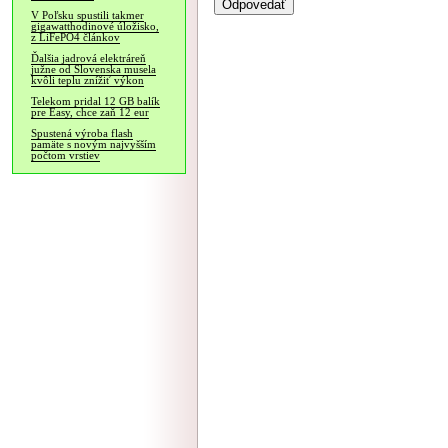
V Poľsku spustili takmer
gigawatthodinové úložisko,
z LiFePO4 článkov
Ďalšia jadrová elektráreň
južne od Slovenska musela
kvôli teplu znížiť výkon
Telekom pridal 12 GB balík
pre Easy, chce zaň 12 eur
Spustená výroba flash
pamäte s novým najvyšším
počtom vrstiev