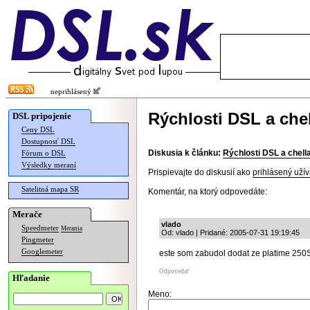
neprihlásený
Rýchlosti DSL a chel
DSL pripojenie
Ceny DSL
Dostupnosť DSL
Diskusia k článku:
Rýchlosti DSL a chella
Fórum o DSL
Výsledky meraní
Prispievajte do diskusií ako
prihlásený užív
Satelitná mapa SR
Komentár, na ktorý odpovedáte:
Merače
vlado
Speedmeter
Merania
Od: vlado | Pridané: 2005-07-31 19:19:45
Pingmeter
Googlemeter
este som zabudol dodat ze platime 250
Odpovedať
Hľadanie
Meno: