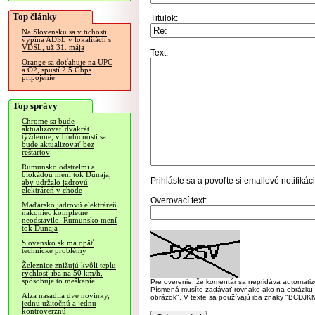
Top články
Titulok:
Na Slovensku sa v tichosti
vypína ADSL v lokalitách s
VDSL, už 31. mája
Text:
Orange sa doťahuje na UPC
a O2, spustí 2.5 Gbps
pripojenie
Top správy
Chrome sa bude
aktualizovať dvakrát
týždenne, v budúcnosti sa
bude aktualizovať bez
reštartov
Rumunsko odstrelmi a
blokádou mení tok Dunaja,
Prihláste sa
a povoľte si emailové notifiká
aby udržalo jadrovú
elektráreň v chode
Overovací text:
Maďarsko jadrovú elektráreň
nakoniec kompletne
neodstavilo, Rumunsko mení
tok Dunaja
Slovensko.sk má opäť
technické problémy
Železnice znižujú kvôli teplu
rýchlosť iba na 50 km/h,
spôsobuje to meškanie
Pre overenie, že komentár sa nepridáva automatizov
Písmená musíte zadávať rovnako ako na obrázku veľk
Alza nasadila dve novinky,
obrázok". V texte sa používajú iba znaky "BC
jednu užitočnú a jednu
kontroverznú