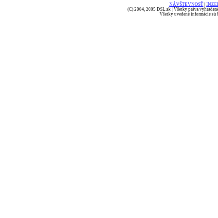
NÁVŠTEVNOSŤ
|
INZE
(C) 2004, 2005 DSL.sk | Všetky práva vyhradené
Všetky uvedené informácie sú b