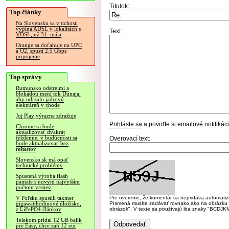
Titulok:
Top články
Na Slovensku sa v tichosti
vypína ADSL v lokalitách s
Text:
VDSL, už 31. mája
Orange sa doťahuje na UPC
a O2, spustí 2.5 Gbps
pripojenie
Top správy
Rumunsko odstrelmi a
blokádou mení tok Dunaja,
aby udržalo jadrovú
elektráreň v chode
Joj Play výrazne zdražuje
Prihláste sa
a povoľte si emailové notifiká
Chrome sa bude
aktualizovať dvakrát
týždenne, v budúcnosti sa
Overovací text:
bude aktualizovať bez
reštartov
Slovensko.sk má opäť
technické problémy
Spustená výroba flash
pamäte s novým najvyšším
počtom vrstiev
Pre overenie, že komentár sa nepridáva automatizov
V Poľsku spustili takmer
Písmená musíte zadávať rovnako ako na obrázku veľk
gigawatthodinové úložisko,
obrázok". V texte sa používajú iba znaky "BC
z LiFePO4 článkov
Telekom pridal 12 GB balík
pre Easy, chce zaň 12 eur