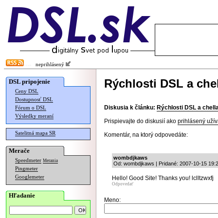
neprihlásený
Rýchlosti DSL a che
DSL pripojenie
Ceny DSL
Dostupnosť DSL
Diskusia k článku:
Rýchlosti DSL a chell
Fórum o DSL
Výsledky meraní
Prispievajte do diskusií ako
prihlásený užív
Satelitná mapa SR
Komentár, na ktorý odpovedáte:
Merače
wombdjkaws
Speedmeter
Merania
Od: wombdjkaws | Pridané: 2007-10-15 19:
Pingmeter
Googlemeter
Hello! Good Site! Thanks you! lclltzwxfj
Odpovedať
Hľadanie
Meno: