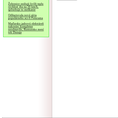
Železnice znižujú kvôli teplu
rýchlosť iba na 50 km/h,
spôsobuje to meškanie
Odštartovala nová séria
populárneho sci-fi Futurama
Maďarsko jadrovú elektráreň
nakoniec kompletne
neodstavilo, Rumunsko mení
tok Dunaja