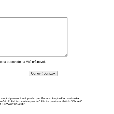
cie na odpovede na Váš príspevok.
anými prostriedkami, prosím prepíšte text, ktorý vidíte na obrázku.
é. Pokiaľ text neviete prečítať, kliknite prosím na tlačidlo "Obnoviť
DJKMPRSVWXY1234589".