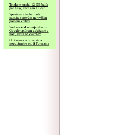
Telekom pridal 12 GB balík
pre Easy, chce zaň 12 eur
Spustená výroba flash
pamäte s novým najvyšším
počtom vrstiev
Súd zakázal samojazdiacim
Google taxíkom dobíjanie v
noci, rušili obyvateľov
Odštartovala nová séria
populárneho sci-fi Futurama