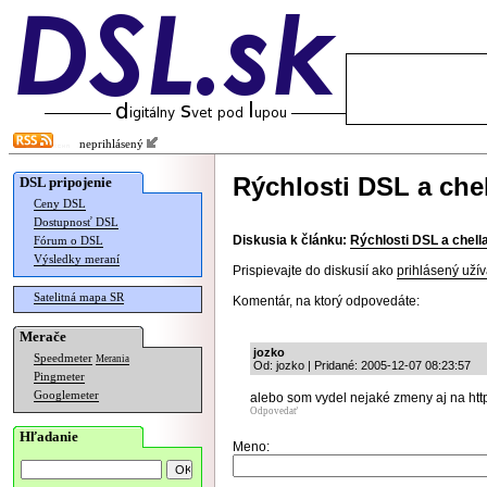
neprihlásený
Rýchlosti DSL a chel
DSL pripojenie
Ceny DSL
Dostupnosť DSL
Diskusia k článku:
Rýchlosti DSL a chella
Fórum o DSL
Výsledky meraní
Prispievajte do diskusií ako
prihlásený užív
Satelitná mapa SR
Komentár, na ktorý odpovedáte:
Merače
jozko
Speedmeter
Merania
Od: jozko | Pridané: 2005-12-07 08:23:57
Pingmeter
Googlemeter
alebo som vydel nejaké zmeny aj na htt
Odpovedať
Hľadanie
Meno: