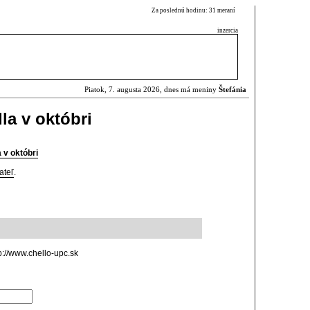
Za poslednú hodinu: 31 meraní
inzercia
Piatok, 7. augusta 2026, dnes má meniny
Štefánia
la v októbri
 v októbri
ateľ
.
p://www.chello-upc.sk