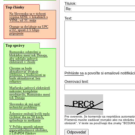
Titulok:
Top články
Na Slovensku sa v tichosti
vypína ADSL v lokalitách s
Text:
VDSL, už 31. mája
Orange sa doťahuje na UPC
a O2, spustí 2.5 Gbps
pripojenie
Top správy
Rumunsko odstrelmi a
blokádou mení tok Dunaja,
aby udržalo jadrovú
elektráreň v chode
Chrome sa bude
aktualizovať dvakrát
Prihláste sa
a povoľte si emailové notifiká
týždenne, v budúcnosti sa
bude aktualizovať bez
Overovací text:
reštartov
Maďarsko jadrovú elektráreň
nakoniec kompletne
neodstavilo, Rumunsko mení
tok Dunaja
Slovensko.sk má opäť
technické problémy
Železnice znižujú kvôli teplu
Pre overenie, že komentár sa nepridáva automatizov
rýchlosť iba na 50 km/h,
Písmená musíte zadávať rovnako ako na obrázku veľk
spôsobuje to meškanie
obrázok". V texte sa používajú iba znaky "BC
V Poľsku spustili takmer
gigawatthodinové úložisko,
z LiFePO4 článkov