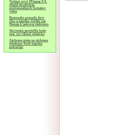
Vydaný nový FFmpeg 9.0,
zlepšil akceleráciu
profesionálnych formátov
videa
Rumunsko potopilo štyri
člny a úspešne zvýšilo tok
Dunaja k jadrovej elektrárni
Slovenská sporiteľňa bude
mať cez víkend odstávku
Záchrana misie na záchranu
teleskopu Swift úspešne
pokračuje