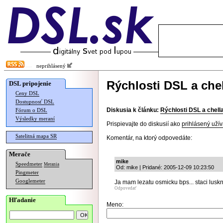
neprihlásený
Rýchlosti DSL a chel
DSL pripojenie
Ceny DSL
Dostupnosť DSL
Diskusia k článku:
Rýchlosti DSL a chella
Fórum o DSL
Výsledky meraní
Prispievajte do diskusií ako
prihlásený užív
Satelitná mapa SR
Komentár, na ktorý odpovedáte:
Merače
mike
Speedmeter
Merania
Od: mike | Pridané: 2005-12-09 10:23:50
Pingmeter
Googlemeter
Ja mam lezatu osmicku bps... staci luskn
Odpovedať
Hľadanie
Meno: