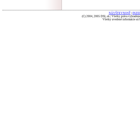
NÁVŠTEVNOSŤ
|
INZE
(C) 2004, 2005 DSL.sk | Všetky práva vyhradené
Všetky uvedené informácie sú b