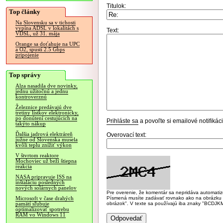
Titulok:
Top články
Na Slovensku sa v tichosti
vypína ADSL v lokalitách s
Text:
VDSL, už 31. mája
Orange sa doťahuje na UPC
a O2, spustí 2.5 Gbps
pripojenie
Top správy
Alza nasadila dve novinky,
jednu užitočnú a jednu
kontroverznú
Železnice predávajú dve
tretiny lístkov elektronicky,
po donútení cestujúcich na
Prihláste sa
a povoľte si emailové notifiká
takýto nákup
Ďalšia jadrová elektráreň
Overovací text:
južne od Slovenska musela
kvôli teplu znížiť výkon
V štvrtom reaktore
Mochoviec už beží štiepna
reakcia
NASA pripravuje ISS na
inštaláciu posledných
nových solárnych panelov
Pre overenie, že komentár sa nepridáva automatizov
Písmená musíte zadávať rovnako ako na obrázku veľk
Microsoft v čase drahých
obrázok". V texte sa používajú iba znaky "BC
pamätí sľubuje
optimalizovať spotrebu
RAM vo Windows 11