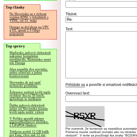
Top články
Titulok:
Na Slovensku sa v tichosti
vypína ADSL v lokalitách s
VDSL, už 31. mája
Orange sa doťahuje na UPC
Text:
a O2, spustí 2.5 Gbps
pripojenie
Top správy
Maďarsko jadrovú elektráreň
nakoniec kompletne
neodstavilo, Rumunsko mení
tok Dunaja
Alza nasadila dve novinky,
jednu užitočnú a jednu
kontroverznú
Slovensko.sk má opäť
Prihláste sa
a povoľte si emailové notifiká
technické problémy
Železnice znižujú kvôli teplu
Overovací text:
rýchlosť iba na 50 km/h,
spôsobuje to meškanie
Ďalšia jadrová elektráreň
južne od Slovenska musela
kvôli teplu znížiť výkon
V Poľsku spustili takmer
gigawatthodinové úložisko,
z LiFePO4 článkov
Pre overenie, že komentár sa nepridáva automatizov
Telekom pridal 12 GB balík
Písmená musíte zadávať rovnako ako na obrázku veľk
pre Easy, chce zaň 12 eur
obrázok". V texte sa používajú iba znaky "BC