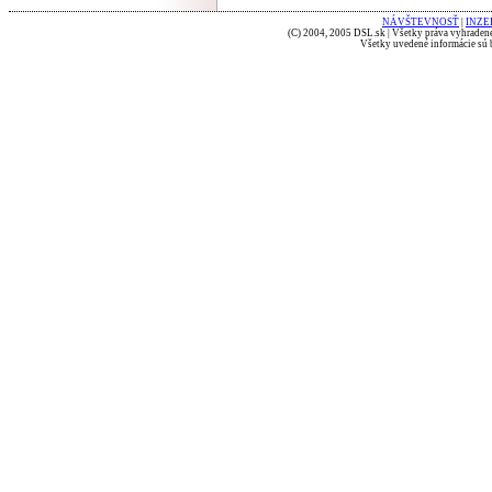
NÁVŠTEVNOSŤ
|
INZE
(C) 2004, 2005 DSL.sk | Všetky práva vyhradené
Všetky uvedené informácie sú b