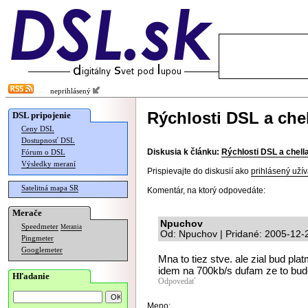
neprihlásený
Rýchlosti DSL a chel
DSL pripojenie
Ceny DSL
Dostupnosť DSL
Diskusia k článku:
Rýchlosti DSL a chella
Fórum o DSL
Výsledky meraní
Prispievajte do diskusií ako
prihlásený užív
Satelitná mapa SR
Komentár, na ktorý odpovedáte:
Merače
Npuchov
Speedmeter
Merania
Od: Npuchov | Pridané: 2005-12-
Pingmeter
Googlemeter
Mna to tiez stve. ale zial bud p
idem na 700kb/s dufam ze to bude
Hľadanie
Odpovedať
Meno: