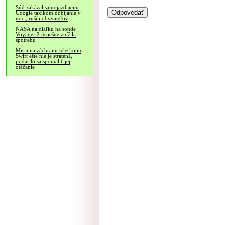
Súd zakázal samojazdiacim
Google taxíkom dobíjanie v
noci, rušili obyvateľov
NASA na diaľku na sonde
Voyager 2 úspešne znížila
spotrebu
Misia na záchranu teleskopu
Swift ešte nie je stratená,
podarilo sa spomaliť jej
otáčanie