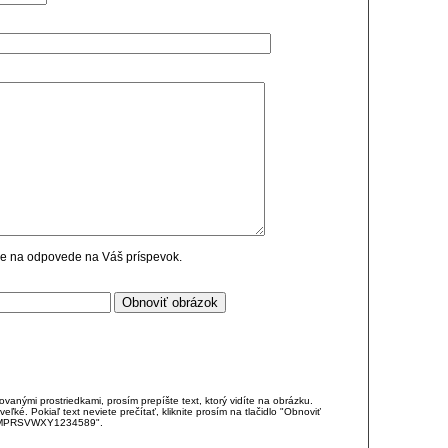
cie na odpovede na Váš príspevok.
anými prostriedkami, prosím prepíšte text, ktorý vidíte na obrázku.
é. Pokiaľ text neviete prečítať, kliknite prosím na tlačidlo "Obnoviť
DJKMPRSVWXY1234589".