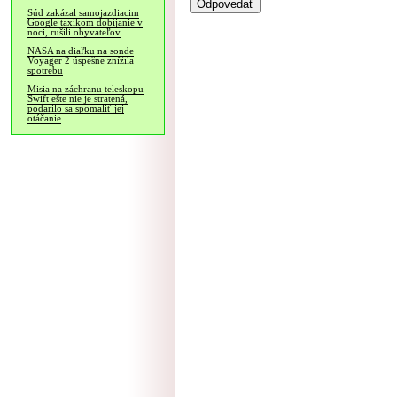
Súd zakázal samojazdiacim
Google taxíkom dobíjanie v
noci, rušili obyvateľov
NASA na diaľku na sonde
Voyager 2 úspešne znížila
spotrebu
Misia na záchranu teleskopu
Swift ešte nie je stratená,
podarilo sa spomaliť jej
otáčanie