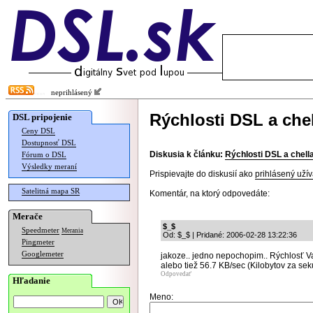
neprihlásený
Rýchlosti DSL a chel
DSL pripojenie
Ceny DSL
Dostupnosť DSL
Diskusia k článku:
Rýchlosti DSL a chella
Fórum o DSL
Výsledky meraní
Prispievajte do diskusií ako
prihlásený užív
Satelitná mapa SR
Komentár, na ktorý odpovedáte:
Merače
$_$
Speedmeter
Merania
Od: $_$ | Pridané: 2006-02-28 13:22:36
Pingmeter
Googlemeter
jakoze.. jedno nepochopim.. Rýchlosť V
alebo tiež 56.7 KB/sec (Kilobytov za seku
Odpovedať
Hľadanie
Meno: