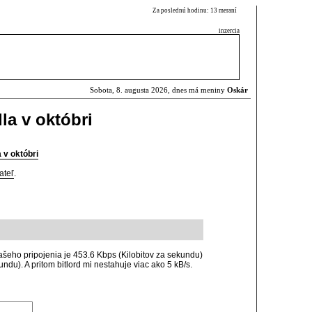
Za poslednú hodinu: 13 meraní
inzercia
Sobota, 8. augusta 2026, dnes má meniny
Oskár
la v októbri
 v októbri
ateľ
.
ašeho pripojenia je 453.6 Kbps (Kilobitov za sekundu)
ndu). A pritom bitlord mi nestahuje viac ako 5 kB/s.