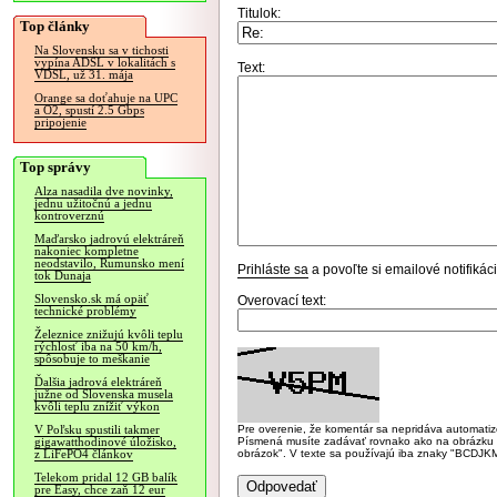
Titulok:
Top články
Na Slovensku sa v tichosti
vypína ADSL v lokalitách s
Text:
VDSL, už 31. mája
Orange sa doťahuje na UPC
a O2, spustí 2.5 Gbps
pripojenie
Top správy
Alza nasadila dve novinky,
jednu užitočnú a jednu
kontroverznú
Maďarsko jadrovú elektráreň
nakoniec kompletne
neodstavilo, Rumunsko mení
Prihláste sa
a povoľte si emailové notifiká
tok Dunaja
Slovensko.sk má opäť
Overovací text:
technické problémy
Železnice znižujú kvôli teplu
rýchlosť iba na 50 km/h,
spôsobuje to meškanie
Ďalšia jadrová elektráreň
južne od Slovenska musela
kvôli teplu znížiť výkon
Pre overenie, že komentár sa nepridáva automatizov
V Poľsku spustili takmer
Písmená musíte zadávať rovnako ako na obrázku veľk
gigawatthodinové úložisko,
obrázok". V texte sa používajú iba znaky "BC
z LiFePO4 článkov
Telekom pridal 12 GB balík
pre Easy, chce zaň 12 eur