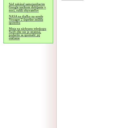
Súd zakázal samojazdiacim
Google taxíkom dobíjanie v
noci, rušili obyvateľov
NASA na diaľku na sonde
Voyager 2 úspešne znížila
spotrebu
Misia na záchranu teleskopu
Swift ešte nie je stratená,
podarilo sa spomaliť jej
otáčanie