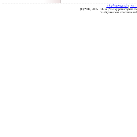
NÁVŠTEVNOSŤ
|
INZE
(C) 2004, 2005 DSL.sk | Všetky práva vyhradené
Všetky uvedené informácie sú b