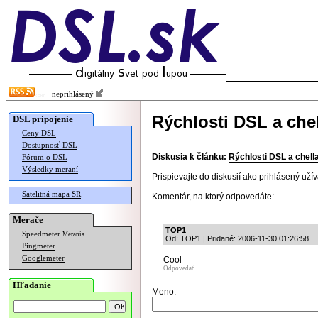
neprihlásený
Rýchlosti DSL a chel
DSL pripojenie
Ceny DSL
Dostupnosť DSL
Diskusia k článku:
Rýchlosti DSL a chella
Fórum o DSL
Výsledky meraní
Prispievajte do diskusií ako
prihlásený užív
Satelitná mapa SR
Komentár, na ktorý odpovedáte:
Merače
TOP1
Speedmeter
Merania
Od: TOP1 | Pridané: 2006-11-30 01:26:58
Pingmeter
Googlemeter
Cool
Odpovedať
Hľadanie
Meno: