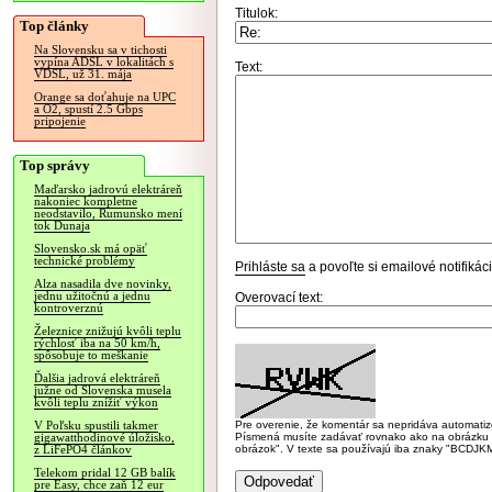
Titulok:
Top články
Na Slovensku sa v tichosti
vypína ADSL v lokalitách s
Text:
VDSL, už 31. mája
Orange sa doťahuje na UPC
a O2, spustí 2.5 Gbps
pripojenie
Top správy
Maďarsko jadrovú elektráreň
nakoniec kompletne
neodstavilo, Rumunsko mení
tok Dunaja
Slovensko.sk má opäť
technické problémy
Prihláste sa
a povoľte si emailové notifiká
Alza nasadila dve novinky,
jednu užitočnú a jednu
Overovací text:
kontroverznú
Železnice znižujú kvôli teplu
rýchlosť iba na 50 km/h,
spôsobuje to meškanie
Ďalšia jadrová elektráreň
južne od Slovenska musela
kvôli teplu znížiť výkon
Pre overenie, že komentár sa nepridáva automatizov
V Poľsku spustili takmer
Písmená musíte zadávať rovnako ako na obrázku veľk
gigawatthodinové úložisko,
obrázok". V texte sa používajú iba znaky "BC
z LiFePO4 článkov
Telekom pridal 12 GB balík
pre Easy, chce zaň 12 eur