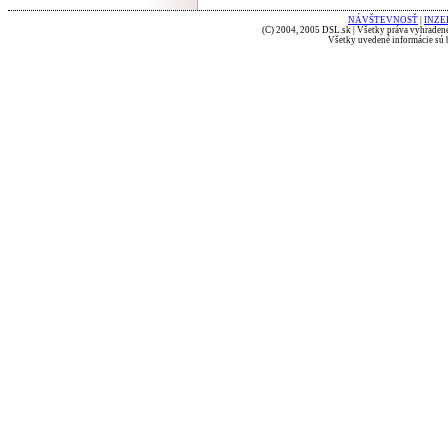
NÁVŠTEVNOSŤ
|
INZE
(C) 2004, 2005 DSL.sk | Všetky práva vyhradené
Všetky uvedené informácie sú b