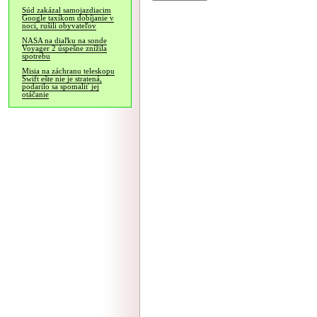
Súd zakázal samojazdiacim
Google taxíkom dobíjanie v
noci, rušili obyvateľov
NASA na diaľku na sonde
Voyager 2 úspešne znížila
spotrebu
Misia na záchranu teleskopu
Swift ešte nie je stratená,
podarilo sa spomaliť jej
otáčanie