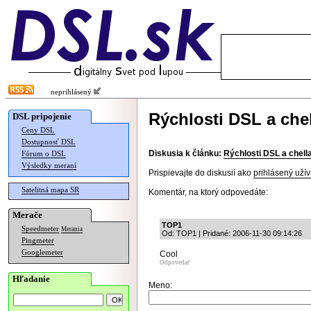
neprihlásený
Rýchlosti DSL a chel
DSL pripojenie
Ceny DSL
Dostupnosť DSL
Diskusia k článku:
Rýchlosti DSL a chella
Fórum o DSL
Výsledky meraní
Prispievajte do diskusií ako
prihlásený užív
Satelitná mapa SR
Komentár, na ktorý odpovedáte:
Merače
TOP1
Speedmeter
Merania
Od: TOP1 | Pridané: 2006-11-30 09:14:26
Pingmeter
Googlemeter
Cool
Odpovedať
Hľadanie
Meno: