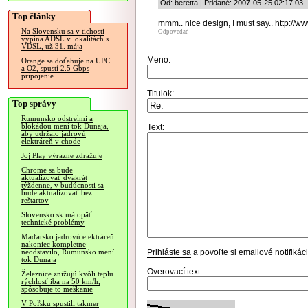
Od: beretta | Pridané: 2007-05-25 02:17:03
Top články
mmm.. nice design, I must say.. http://ww
Na Slovensku sa v tichosti
Odpovedať
vypína ADSL v lokalitách s
VDSL, už 31. mája
Meno:
Orange sa doťahuje na UPC
a O2, spustí 2.5 Gbps
pripojenie
Titulok:
Top správy
Rumunsko odstrelmi a
blokádou mení tok Dunaja,
Text:
aby udržalo jadrovú
elektráreň v chode
Joj Play výrazne zdražuje
Chrome sa bude
aktualizovať dvakrát
týždenne, v budúcnosti sa
bude aktualizovať bez
reštartov
Slovensko.sk má opäť
technické problémy
Maďarsko jadrovú elektráreň
nakoniec kompletne
Prihláste sa
a povoľte si emailové notifiká
neodstavilo, Rumunsko mení
tok Dunaja
Overovací text:
Železnice znižujú kvôli teplu
rýchlosť iba na 50 km/h,
spôsobuje to meškanie
V Poľsku spustili takmer