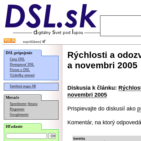
neprihlásený
Rýchlosti a odoz
DSL pripojenie
Ceny DSL
a novembri 2005
Dostupnosť DSL
Fórum o DSL
Výsledky meraní
Satelitná mapa SR
Diskusia k článku:
Rýchlost
novembri 2005
Merače
Speedmeter
Merania
Prispievajte do diskusií ako
p
Pingmeter
Googlemeter
Komentár, na ktorý odpovedá
Hľadanie
beretta