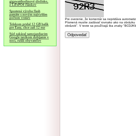
gigawatthodinové úložisko,
z LiFePO4 článkov
Spustená výroba flash
pamäte s novým najvyšším
počtom vrstiev
Pre overenie, že komentár sa nepridáva automatizov
Písmená musíte zadávať rovnako ako na obrázku veľk
Telekom pridal 12 GB balík
obrázok". V texte sa používajú iba znaky "BC
pre Easy, chce zaň 12 eur
Súd zakázal samojazdiacim
Google taxíkom dobíjanie v
noci, rušili obyvateľov