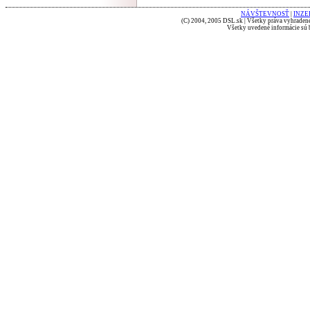
NÁVŠTEVNOSŤ
|
INZE
(C) 2004, 2005 DSL.sk | Všetky práva vyhradené
Všetky uvedené informácie sú b