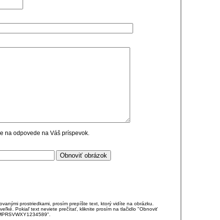
cie na odpovede na Váš príspevok.
anými prostriedkami, prosím prepíšte text, ktorý vidíte na obrázku.
é. Pokiaľ text neviete prečítať, kliknite prosím na tlačidlo "Obnoviť
DJKMPRSVWXY1234589".