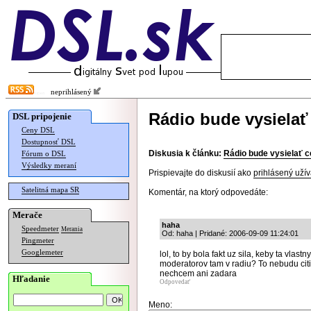
neprihlásený
Rádio bude vysielať
DSL pripojenie
Ceny DSL
Dostupnosť DSL
Diskusia k článku:
Rádio bude vysielať c
Fórum o DSL
Výsledky meraní
Prispievajte do diskusií ako
prihlásený užív
Satelitná mapa SR
Komentár, na ktorý odpovedáte:
Merače
haha
Speedmeter
Merania
Od: haha | Pridané: 2006-09-09 11:24:01
Pingmeter
Googlemeter
lol, to by bola fakt uz sila, keby ta vlast
moderatorov tam v radiu? To nebudu citit
nechcem ani zadara
Hľadanie
Odpovedať
Meno: