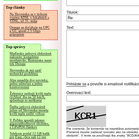
Top články
Titulok:
Na Slovensku sa v tichosti
vypína ADSL v lokalitách s
VDSL, už 31. mája
Text:
Orange sa doťahuje na UPC
a O2, spustí 2.5 Gbps
pripojenie
Top správy
Maďarsko jadrovú elektráreň
nakoniec kompletne
neodstavilo, Rumunsko mení
tok Dunaja
Slovensko.sk má opäť
technické problémy
Alza nasadila dve novinky,
jednu užitočnú a jednu
Prihláste sa
a povoľte si emailové notifiká
kontroverznú
Overovací text:
Železnice znižujú kvôli teplu
rýchlosť iba na 50 km/h,
spôsobuje to meškanie
Ďalšia jadrová elektráreň
južne od Slovenska musela
kvôli teplu znížiť výkon
V Poľsku spustili takmer
gigawatthodinové úložisko,
z LiFePO4 článkov
Pre overenie, že komentár sa nepridáva automatizov
Písmená musíte zadávať rovnako ako na obrázku veľk
Telekom pridal 12 GB balík
obrázok". V texte sa používajú iba znaky "BC
pre Easy, chce zaň 12 eur