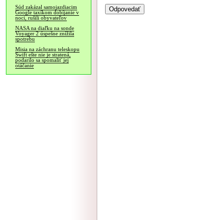
Súd zakázal samojazdiacim
Google taxíkom dobíjanie v
noci, rušili obyvateľov
NASA na diaľku na sonde
Voyager 2 úspešne znížila
spotrebu
Misia na záchranu teleskopu
Swift ešte nie je stratená,
podarilo sa spomaliť jej
otáčanie