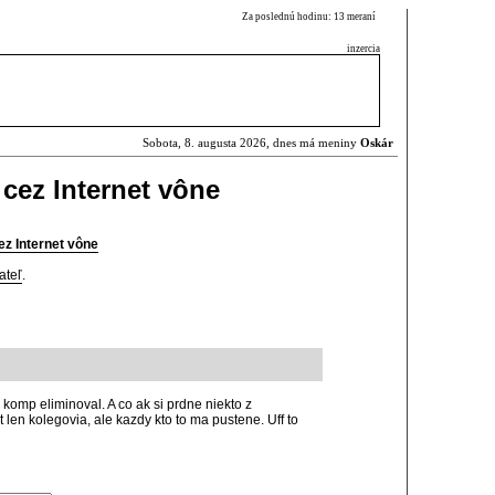
Za poslednú hodinu: 13 meraní
inzercia
Sobota, 8. augusta 2026, dnes má meniny
Oskár
 cez Internet vône
ez Internet vône
ateľ
.
ny komp eliminoval. A co ak si prdne niekto z
 len kolegovia, ale kazdy kto to ma pustene. Uff to