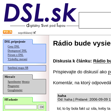
neprihlásený
Rádio bude vysiel
DSL pripojenie
Ceny DSL
Dostupnosť DSL
Fórum o DSL
Výsledky meraní
Diskusia k článku:
Rádio bu
Satelitná mapa SR
Prispievajte do diskusií ako
p
Merače
Komentár, na ktorý odpovedá
Speedmeter
Merania
Pingmeter
Googlemeter
haha
Hľadanie
Od: haha | Pridané: 2006-09-09 1
lol, to by bola fakt uz sila, keby 