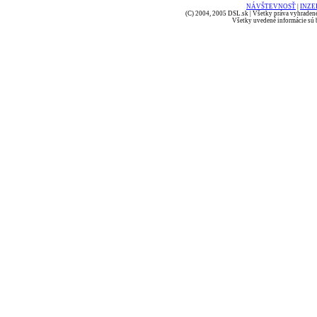
NÁVŠTEVNOSŤ
|
INZE
(C) 2004, 2005 DSL.sk | Všetky práva vyhradené
Všetky uvedené informácie sú b