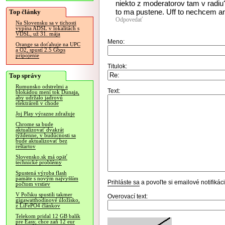
niekto z moderatorov tam v radiu?
to ma pustene. Uff to nechcem a
Top články
Odpovedať
Na Slovensku sa v tichosti
vypína ADSL v lokalitách s
VDSL, už 31. mája
Meno:
Orange sa doťahuje na UPC
a O2, spustí 2.5 Gbps
pripojenie
Titulok:
Top správy
Rumunsko odstrelmi a
Text:
blokádou mení tok Dunaja,
aby udržalo jadrovú
elektráreň v chode
Joj Play výrazne zdražuje
Chrome sa bude
aktualizovať dvakrát
týždenne, v budúcnosti sa
bude aktualizovať bez
reštartov
Slovensko.sk má opäť
technické problémy
Spustená výroba flash
pamäte s novým najvyšším
Prihláste sa
a povoľte si emailové notifiká
počtom vrstiev
V Poľsku spustili takmer
Overovací text:
gigawatthodinové úložisko,
z LiFePO4 článkov
Telekom pridal 12 GB balík
pre Easy, chce zaň 12 eur