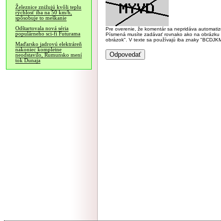
Železnice znižujú kvôli teplu
rýchlosť iba na 50 km/h,
spôsobuje to meškanie
Odštartovala nová séria
Pre overenie, že komentár sa nepridáva automatizov
populárneho sci-fi Futurama
Písmená musíte zadávať rovnako ako na obrázku veľk
obrázok". V texte sa používajú iba znaky "BC
Maďarsko jadrovú elektráreň
nakoniec kompletne
neodstavilo, Rumunsko mení
tok Dunaja