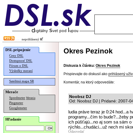
neprihlásený
Okres Pezinok
DSL pripojenie
Ceny DSL
Dostupnosť DSL
Diskusia k článku:
Okres Pezinok
Fórum o DSL
Výsledky meraní
Prispievajte do diskusií ako
prihlásený užív
Satelitná mapa SR
Komentár, na ktorý odpovedáte:
Merače
Noobsz DJ
Speedmeter
Merania
Od: Noobsz DJ | Pridané: 2007-0
Pingmeter
Googlemeter
ludia práve teraz je 0:24 hod...a 
programy...čím to bude?...žeby
Hľadanie
ich púšťajú...no aj som sa sám o
rýchlo...chudáci...už nech mi skon
Odpovedať