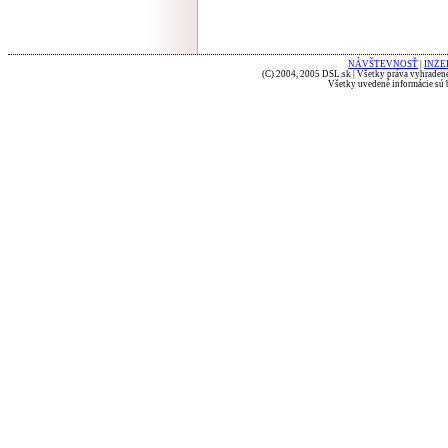
NÁVŠTEVNOSŤ
|
INZE
(C) 2004, 2005 DSL.sk | Všetky práva vyhradené
Všetky uvedené informácie sú b