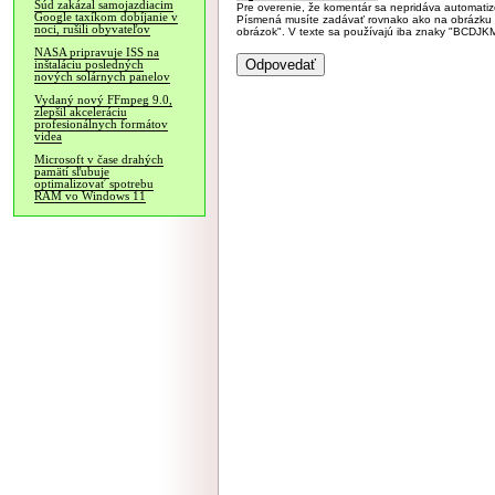
Súd zakázal samojazdiacim
Pre overenie, že komentár sa nepridáva automatizov
Google taxíkom dobíjanie v
Písmená musíte zadávať rovnako ako na obrázku veľk
noci, rušili obyvateľov
obrázok". V texte sa používajú iba znaky "BC
NASA pripravuje ISS na
inštaláciu posledných
nových solárnych panelov
Vydaný nový FFmpeg 9.0,
zlepšil akceleráciu
profesionálnych formátov
videa
Microsoft v čase drahých
pamätí sľubuje
optimalizovať spotrebu
RAM vo Windows 11