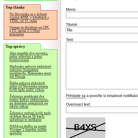
Top články
Meno:
Na Slovensku sa v tichosti
vypína ADSL v lokalitách s
VDSL, už 31. mája
Titulok:
Orange sa doťahuje na UPC
a O2, spustí 2.5 Gbps
pripojenie
Text:
Top správy
Alza nasadila dve novinky,
jednu užitočnú a jednu
kontroverznú
Maďarsko jadrovú elektráreň
nakoniec kompletne
neodstavilo, Rumunsko mení
tok Dunaja
Ďalšia jadrová elektráreň
južne od Slovenska musela
kvôli teplu znížiť výkon
Prihláste sa
a povoľte si emailové notifiká
Železnice predávajú dve
tretiny lístkov elektronicky,
po donútení cestujúcich na
Overovací text:
takýto nákup
Železnice znižujú kvôli teplu
rýchlosť iba na 50 km/h,
spôsobuje to meškanie
NASA na diaľku na sonde
Voyager 2 úspešne znížila
spotrebu