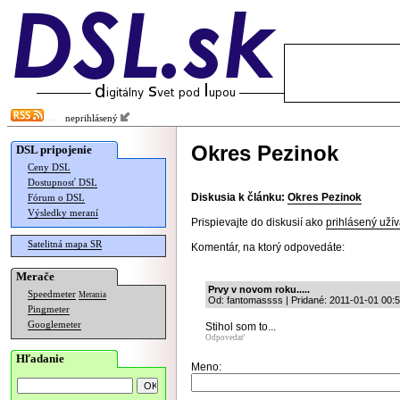
neprihlásený
Okres Pezinok
DSL pripojenie
Ceny DSL
Dostupnosť DSL
Diskusia k článku:
Okres Pezinok
Fórum o DSL
Výsledky meraní
Prispievajte do diskusií ako
prihlásený užív
Satelitná mapa SR
Komentár, na ktorý odpovedáte:
Merače
Prvy v novom roku.....
Speedmeter
Merania
Od: fantomassss | Pridané: 2011-01-01 00:
Pingmeter
Googlemeter
Stihol som to...
Odpovedať
Hľadanie
Meno: