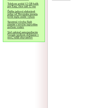
Telekom pridal 12 GB balík
pre Easy, chce zaň 12 eur
Ďalšia jadrová elektráreň
južne od Slovenska musela
kvôli teplu znížiť výkon
Spustená výroba flash
pamäte s novým najvyšším
počtom vrstiev
Súd zakázal samojazdiacim
Google taxíkom dobíjanie v
noci, rušili obyvateľov