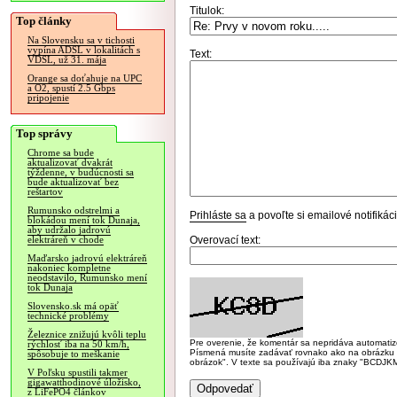
Titulok:
Top články
Na Slovensku sa v tichosti
vypína ADSL v lokalitách s
Text:
VDSL, už 31. mája
Orange sa doťahuje na UPC
a O2, spustí 2.5 Gbps
pripojenie
Top správy
Chrome sa bude
aktualizovať dvakrát
týždenne, v budúcnosti sa
bude aktualizovať bez
reštartov
Rumunsko odstrelmi a
Prihláste sa
a povoľte si emailové notifiká
blokádou mení tok Dunaja,
aby udržalo jadrovú
Overovací text:
elektráreň v chode
Maďarsko jadrovú elektráreň
nakoniec kompletne
neodstavilo, Rumunsko mení
tok Dunaja
Slovensko.sk má opäť
technické problémy
Železnice znižujú kvôli teplu
Pre overenie, že komentár sa nepridáva automatizov
rýchlosť iba na 50 km/h,
Písmená musíte zadávať rovnako ako na obrázku veľk
spôsobuje to meškanie
obrázok". V texte sa používajú iba znaky "BC
V Poľsku spustili takmer
gigawatthodinové úložisko,
z LiFePO4 článkov