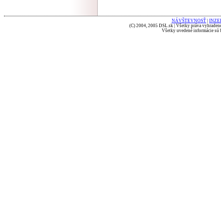
NÁVŠTEVNOSŤ
|
INZE
(C) 2004, 2005 DSL.sk | Všetky práva vyhradené
Všetky uvedené informácie sú b