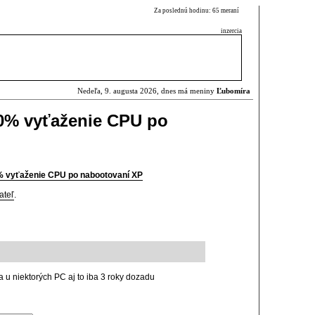
Za poslednú hodinu: 65 meraní
inzercia
Nedeľa, 9. augusta 2026, dnes má meniny
Ľubomíra
00% vyťaženie CPU po
0% vyťaženie CPU po nabootovaní XP
ateľ
.
ba u niektorých PC aj to iba 3 roky dozadu