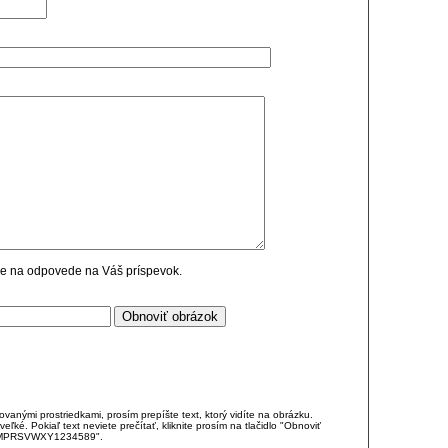
cie na odpovede na Váš príspevok.
anými prostriedkami, prosím prepíšte text, ktorý vidíte na obrázku.
é. Pokiaľ text neviete prečítať, kliknite prosím na tlačidlo "Obnoviť
DJKMPRSVWXY1234589".