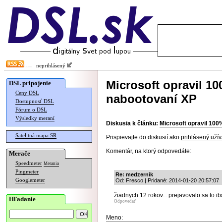
neprihlásený
Microsoft opravil 1
DSL pripojenie
Ceny DSL
nabootovaní XP
Dostupnosť DSL
Fórum o DSL
Výsledky meraní
Diskusia k článku:
Microsoft opravil 10
Satelitná mapa SR
Prispievajte do diskusií ako
prihlásený užív
Komentár, na ktorý odpovedáte:
Merače
Speedmeter
Merania
Pingmeter
Re: medzernik
Googlemeter
Od: Fresco | Pridané: 2014-01-20 20:57:07
žiadnych 12 rokov... prejavovalo sa to i
Hľadanie
Odpovedať
Meno: