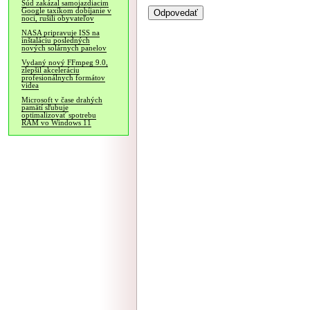
Súd zakázal samojazdiacim
Google taxíkom dobíjanie v
noci, rušili obyvateľov
NASA pripravuje ISS na
inštaláciu posledných
nových solárnych panelov
Vydaný nový FFmpeg 9.0,
zlepšil akceleráciu
profesionálnych formátov
videa
Microsoft v čase drahých
pamätí sľubuje
optimalizovať spotrebu
RAM vo Windows 11