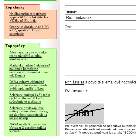
Top články
Titulok:
Na Slovensku sa v tichosti
vypína ADSL v lokalitách s
VDSL, už 31. mája
Text:
Orange sa doťahuje na UPC
a O2, spustí 2.5 Gbps
pripojenie
Top správy
Alza nasadila dve novinky,
jednu užitočnú a jednu
kontroverznú
Maďarsko jadrovú elektráreň
nakoniec kompletne
neodstavilo, Rumunsko mení
tok Dunaja
Ďalšia jadrová elektráreň
Prihláste sa
a povoľte si emailové notifiká
južne od Slovenska musela
kvôli teplu znížiť výkon
Overovací text:
Železnice znižujú kvôli teplu
rýchlosť iba na 50 km/h,
spôsobuje to meškanie
Železnice predávajú dve
tretiny lístkov elektronicky,
po donútení cestujúcich na
takýto nákup
NASA na diaľku na sonde
Pre overenie, že komentár sa nepridáva automatizov
Voyager 2 úspešne znížila
Písmená musíte zadávať rovnako ako na obrázku veľk
spotrebu
obrázok". V texte sa používajú iba znaky "BC