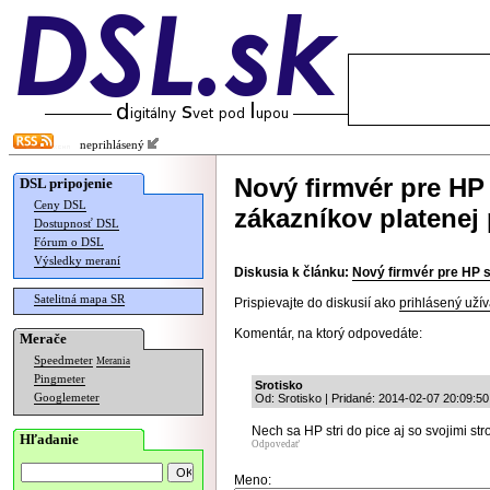
neprihlásený
Nový firmvér pre HP
DSL pripojenie
Ceny DSL
zákazníkov platenej
Dostupnosť DSL
Fórum o DSL
Výsledky meraní
Diskusia k článku:
Nový firmvér pre HP s
Satelitná mapa SR
Prispievajte do diskusií ako
prihlásený užív
Komentár, na ktorý odpovedáte:
Merače
Speedmeter
Merania
Pingmeter
Srotisko
Googlemeter
Od: Srotisko | Pridané: 2014-02-07 20:09:50
Nech sa HP stri do pice aj so svojimi stro
Hľadanie
Odpovedať
Meno: