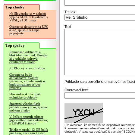
Top články
Titulok:
Na Slovensku sa v tichosti
vypína ADSL v lokalitách s
VDSL, už 31. mája
Text:
Orange sa doťahuje na UPC
a O2, spustí 2.5 Gbps
pripojenie
Top správy
Rumunsko odstrelmi a
blokádou mení tok Dunaja,
aby udržalo jadrovú
elektráreň v chode
Joj Play výrazne zdražuje
Chrome sa bude
aktualizovať dvakrát
týždenne, v budúcnosti sa
Prihláste sa
a povoľte si emailové notifiká
bude aktualizovať bez
reštartov
Overovací text:
Slovensko.sk má opäť
technické problémy
Spustená výroba flash
pamäte s novým najvyšším
počtom vrstiev
V Poľsku spustili takmer
gigawatthodinové úložisko,
z LiFePO4 článkov
Pre overenie, že komentár sa nepridáva automatizov
Písmená musíte zadávať rovnako ako na obrázku veľk
Telekom pridal 12 GB balík
obrázok". V texte sa používajú iba znaky "BC
pre Easy, chce zaň 12 eur