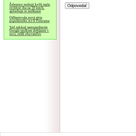
Železnice znižujú kvôli teplu
rýchlosť iba na 50 km/h,
spôsobuje to meškanie
Odštartovala nová séria
populárneho sci-fi Futurama
Súd zakázal samojazdiacim
Google taxíkom dobíjanie v
noci, rušili obyvateľov
NÁVŠTEVNOSŤ
|
INZE