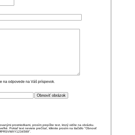
cie na odpovede na Váš príspevok.
anými prostriedkami, prosím prepíšte text, ktorý vidíte na obrázku.
é. Pokiaľ text neviete prečítať, kliknite prosím na tlačidlo "Obnoviť
DJKMPRSVWXY1234589".