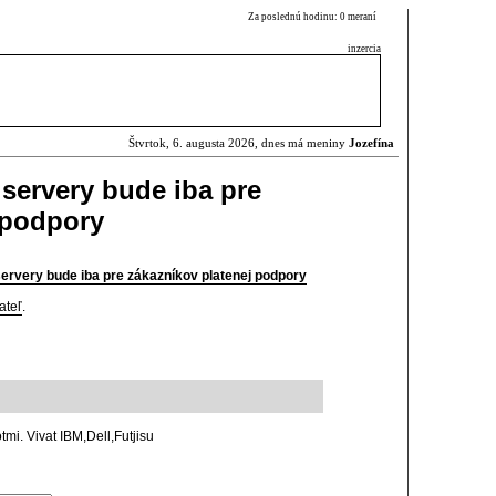
Za poslednú hodinu: 0 meraní
inzercia
Štvrtok, 6. augusta 2026, dnes má meniny
Jozefína
 servery bude iba pre
 podpory
ervery bude iba pre zákazníkov platenej podpory
ateľ
.
tmi. Vivat IBM,Dell,Futjisu