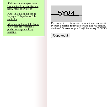
Súd zakázal samojazdiacim
Google taxíkom dobíjanie v
noci, rušili obyvateľov
NASA na diaľku na sonde
Voyager 2 úspešne znížila
spotrebu
Pre overenie, že komentár sa nepridáva automatizov
Misia na záchranu teleskopu
Písmená musíte zadávať rovnako ako na obrázku veľk
Swift ešte nie je stratená,
obrázok". V texte sa používajú iba znaky "BC
podarilo sa spomaliť jej
otáčanie