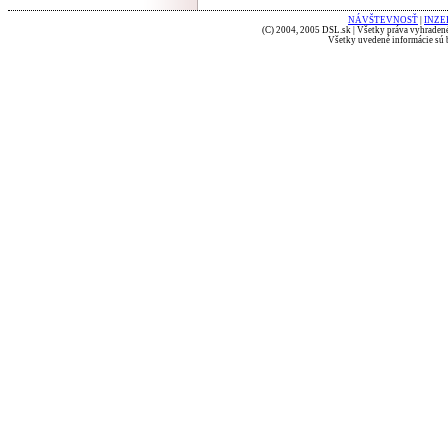
NÁVŠTEVNOSŤ
|
INZE
(C) 2004, 2005 DSL.sk | Všetky práva vyhradené
Všetky uvedené informácie sú b