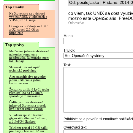
Od: pocitujlasku | Pridané: 2014-
Top články
co viem, tak UNIX sa dost vyuziva
Na Slovensku sa v tichosti
vypína ADSL v lokalitách s
mozno este OpenSolaris, Free
VDSL, už 31. mája
Odpovedať
Orange sa doťahuje na UPC
a O2, spustí 2.5 Gbps
pripojenie
Meno:
Top správy
Titulok:
Maďarsko jadrovú elektráreň
nakoniec kompletne
neodstavilo, Rumunsko mení
tok Dunaja
Text:
Slovensko.sk má opäť
technické problémy
Alza nasadila dve novinky,
jednu užitočnú a jednu
kontroverznú
Železnice znižujú kvôli teplu
rýchlosť iba na 50 km/h,
spôsobuje to meškanie
Ďalšia jadrová elektráreň
južne od Slovenska musela
kvôli teplu znížiť výkon
V Poľsku spustili takmer
gigawatthodinové úložisko,
Prihláste sa
a povoľte si emailové notifiká
z LiFePO4 článkov
Overovací text:
Telekom pridal 12 GB balík
pre Easy, chce zaň 12 eur