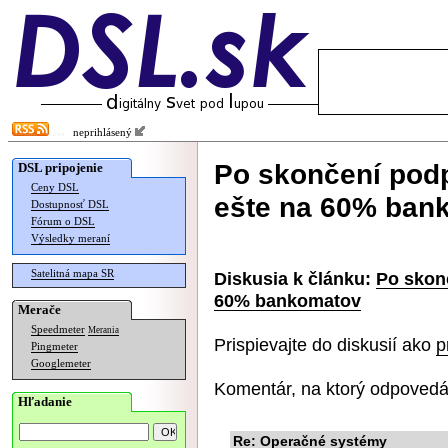
neprihlásený
Po skončení pod
DSL pripojenie
Ceny DSL
ešte na 60% ban
Dostupnosť DSL
Fórum o DSL
Výsledky meraní
Satelitná mapa SR
Diskusia k článku:
Po skon
60% bankomatov
Merače
Speedmeter
Merania
Prispievajte do diskusií ako
p
Pingmeter
Googlemeter
Komentár, na ktorý odpovedá
Hľadanie
Re: Operačné systémy