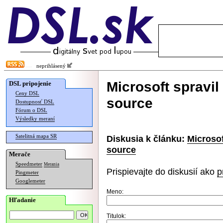
neprihlásený
Microsoft spravi
DSL pripojenie
Ceny DSL
source
Dostupnosť DSL
Fórum o DSL
Výsledky meraní
Satelitná mapa SR
Diskusia k článku:
Microso
source
Merače
Speedmeter
Merania
Prispievajte do diskusií ako
p
Pingmeter
Googlemeter
Meno:
Hľadanie
Titulok: