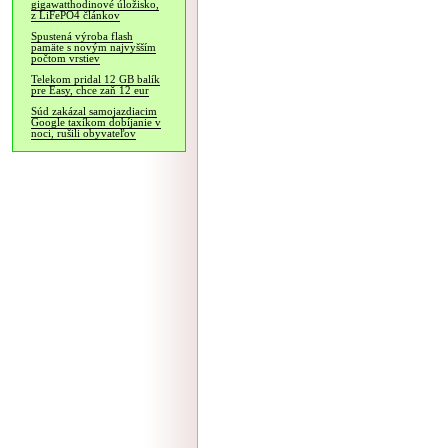
gigawatthodinové úložisko,
z LiFePO4 článkov
Spustená výroba flash
pamäte s novým najvyšším
počtom vrstiev
Telekom pridal 12 GB balík
pre Easy, chce zaň 12 eur
Súd zakázal samojazdiacim
Google taxíkom dobíjanie v
noci, rušili obyvateľov