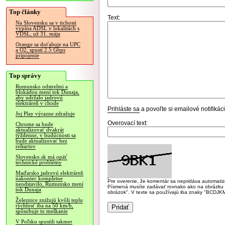
Top články
Text:
Na Slovensku sa v tichosti
vypína ADSL v lokalitách s
VDSL, už 31. mája
Orange sa doťahuje na UPC
a O2, spustí 2.5 Gbps
pripojenie
Top správy
Rumunsko odstrelmi a
blokádou mení tok Dunaja,
aby udržalo jadrovú
elektráreň v chode
Prihláste sa
a povoľte si emailové notifiká
Joj Play výrazne zdražuje
Overovací text:
Chrome sa bude
aktualizovať dvakrát
týždenne, v budúcnosti sa
bude aktualizovať bez
reštartov
Slovensko.sk má opäť
technické problémy
Maďarsko jadrovú elektráreň
nakoniec kompletne
Pre overenie, že komentár sa nepridáva automatizov
neodstavilo, Rumunsko mení
Písmená musíte zadávať rovnako ako na obrázku veľk
tok Dunaja
obrázok". V texte sa používajú iba znaky "BC
Železnice znižujú kvôli teplu
rýchlosť iba na 50 km/h,
spôsobuje to meškanie
V Poľsku spustili takmer