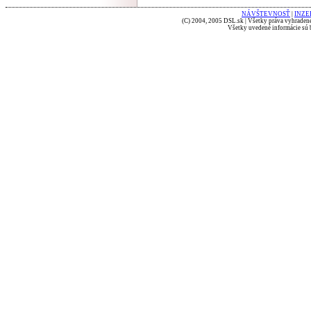
NÁVŠTEVNOSŤ
|
INZE
(C) 2004, 2005 DSL.sk | Všetky práva vyhradené
Všetky uvedené informácie sú b