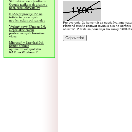
Súd zakázal samojazdiacim
Google taxíkom dobíjanie v
noci, rušili obyvateľov
NASA pripravuje ISS na
inštaláciu posledných
nových solárnych panelov
Pre overenie, že komentár sa nepridáva automatizov
Písmená musíte zadávať rovnako ako na obrázku veľk
Vydaný nový FFmpeg 9.0,
obrázok". V texte sa používajú iba znaky "BC
zlepšil akceleráciu
profesionálnych formátov
videa
Microsoft v čase drahých
pamätí sľubuje
optimalizovať spotrebu
RAM vo Windows 11