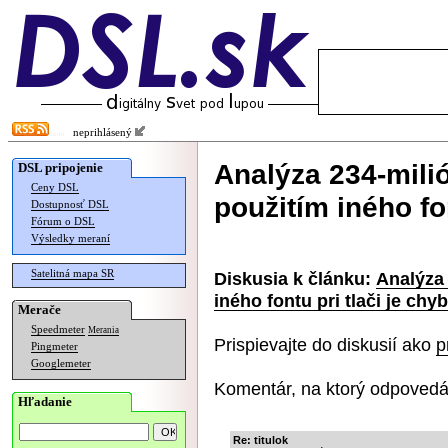
neprihlásený
Analýza 234-mili
DSL pripojenie
Ceny DSL
použitím iného fo
Dostupnosť DSL
Fórum o DSL
Výsledky meraní
Satelitná mapa SR
Diskusia k článku:
Analýza
iného fontu pri tlači je chy
Merače
Speedmeter
Merania
Prispievajte do diskusií ako
p
Pingmeter
Googlemeter
Komentár, na ktorý odpovedá
Hľadanie
Re: titulok