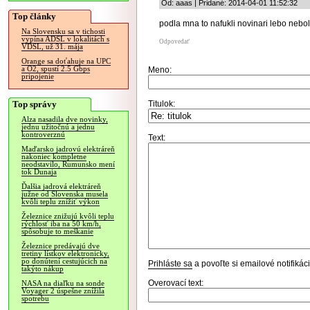
Od: aaas | Pridané: 2014-04-01 11:52:32
Top články
podla mna to nafukli novinari lebo nebo
Na Slovensku sa v tichosti
vypína ADSL v lokalitách s
Odpovedať
VDSL, už 31. mája
Orange sa doťahuje na UPC
a O2, spustí 2.5 Gbps
Meno:
pripojenie
Top správy
Titulok:
Alza nasadila dve novinky,
jednu užitočnú a jednu
kontroverznú
Text:
Maďarsko jadrovú elektráreň
nakoniec kompletne
neodstavilo, Rumunsko mení
tok Dunaja
Ďalšia jadrová elektráreň
južne od Slovenska musela
kvôli teplu znížiť výkon
Železnice znižujú kvôli teplu
rýchlosť iba na 50 km/h,
spôsobuje to meškanie
Železnice predávajú dve
tretiny lístkov elektronicky,
po donútení cestujúcich na
Prihláste sa
a povoľte si emailové notifiká
takýto nákup
Overovací text:
NASA na diaľku na sonde
Voyager 2 úspešne znížila
spotrebu