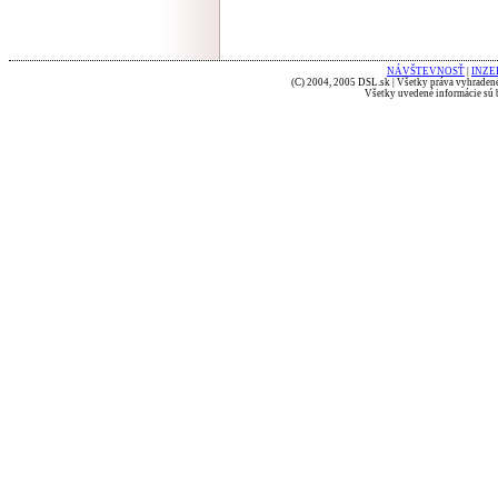
NÁVŠTEVNOSŤ
|
INZE
(C) 2004, 2005 DSL.sk | Všetky práva vyhradené
Všetky uvedené informácie sú b