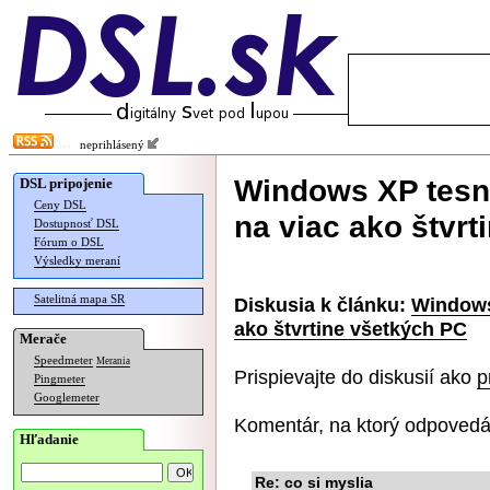
neprihlásený
Windows XP tesn
DSL pripojenie
Ceny DSL
na viac ako štvr
Dostupnosť DSL
Fórum o DSL
Výsledky meraní
Satelitná mapa SR
Diskusia k článku:
Windows
ako štvrtine všetkých PC
Merače
Speedmeter
Merania
Prispievajte do diskusií ako
p
Pingmeter
Googlemeter
Komentár, na ktorý odpovedá
Hľadanie
Re: co si myslia