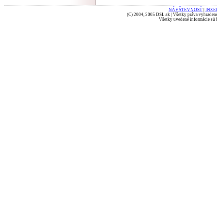
NÁVŠTEVNOSŤ
|
INZE
(C) 2004, 2005 DSL.sk | Všetky práva vyhradené
Všetky uvedené informácie sú b