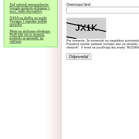
Overovací text:
Súd zakázal samojazdiacim
Google taxíkom dobíjanie v
noci, rušili obyvateľov
NASA na diaľku na sonde
Voyager 2 úspešne znížila
spotrebu
Misia na záchranu teleskopu
Swift ešte nie je stratená,
podarilo sa spomaliť jej
Pre overenie, že komentár sa nepridáva automatizov
otáčanie
Písmená musíte zadávať rovnako ako na obrázku veľk
obrázok". V texte sa používajú iba znaky "BC