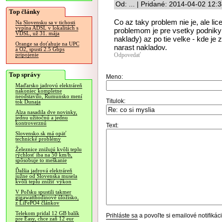
Od: ... | Pridané: 2014-04-02 12:
Top články
Co az taky problem nie je, ale li
Na Slovensku sa v tichosti
vypína ADSL v lokalitách s
problemom je pre vsetky podniky
VDSL, už 31. mája
naklady) az po tie velke - kde je
Orange sa doťahuje na UPC
narast nakladov.
a O2, spustí 2.5 Gbps
Odpovedať
pripojenie
Top správy
Meno:
Maďarsko jadrovú elektráreň
nakoniec kompletne
neodstavilo, Rumunsko mení
Titulok:
tok Dunaja
Alza nasadila dve novinky,
jednu užitočnú a jednu
kontroverznú
Text:
Slovensko.sk má opäť
technické problémy
Železnice znižujú kvôli teplu
rýchlosť iba na 50 km/h,
spôsobuje to meškanie
Ďalšia jadrová elektráreň
južne od Slovenska musela
kvôli teplu znížiť výkon
V Poľsku spustili takmer
gigawatthodinové úložisko,
z LiFePO4 článkov
Telekom pridal 12 GB balík
Prihláste sa
a povoľte si emailové notifiká
pre Easy, chce zaň 12 eur