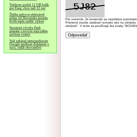
Telekom pridal 12 GB balík
pre Easy, chce zaň 12 eur
Ďalšia jadrová elektráreň
južne od Slovenska musela
Pre overenie, že komentár sa nepridáva automatizov
kvôli teplu znížiť výkon
Písmená musíte zadávať rovnako ako na obrázku veľk
obrázok". V texte sa používajú iba znaky "BC
Spustená výroba flash
pamäte s novým najvyšším
počtom vrstiev
Súd zakázal samojazdiacim
Google taxíkom dobíjanie v
noci, rušili obyvateľov