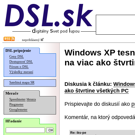
neprihlásený
Windows XP tesn
DSL pripojenie
Ceny DSL
na viac ako štvr
Dostupnosť DSL
Fórum o DSL
Výsledky meraní
Satelitná mapa SR
Diskusia k článku:
Windows
ako štvrtine všetkých PC
Merače
Speedmeter
Merania
Prispievajte do diskusií ako
p
Pingmeter
Googlemeter
Komentár, na ktorý odpovedá
Hľadanie
Re: iks-pe