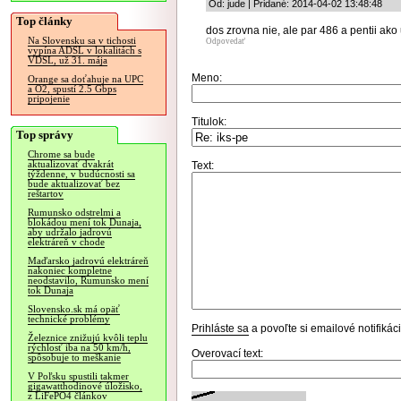
Od: jude | Pridané: 2014-04-02 13:48:48
Top články
dos zrovna nie, ale par 486 a pentii ako
Na Slovensku sa v tichosti
Odpovedať
vypína ADSL v lokalitách s
VDSL, už 31. mája
Meno:
Orange sa doťahuje na UPC
a O2, spustí 2.5 Gbps
pripojenie
Titulok:
Top správy
Chrome sa bude
aktualizovať dvakrát
Text:
týždenne, v budúcnosti sa
bude aktualizovať bez
reštartov
Rumunsko odstrelmi a
blokádou mení tok Dunaja,
aby udržalo jadrovú
elektráreň v chode
Maďarsko jadrovú elektráreň
nakoniec kompletne
neodstavilo, Rumunsko mení
tok Dunaja
Slovensko.sk má opäť
technické problémy
Prihláste sa
a povoľte si emailové notifiká
Železnice znižujú kvôli teplu
rýchlosť iba na 50 km/h,
Overovací text:
spôsobuje to meškanie
V Poľsku spustili takmer
gigawatthodinové úložisko,
z LiFePO4 článkov