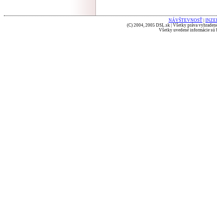
NÁVŠTEVNOSŤ
|
INZE
(C) 2004, 2005 DSL.sk | Všetky práva vyhradené
Všetky uvedené informácie sú b