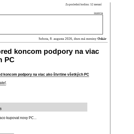
Za poslednú hodinu: 52 meraní
inzercia
Sobota, 8. augusta 2026, dnes má meniny
Oskár
red koncom podpory na viac
ch PC
d koncom podpory na viac ako štvrtine všetkých PC
ateľ
.
8
aco kupovat novy PC...