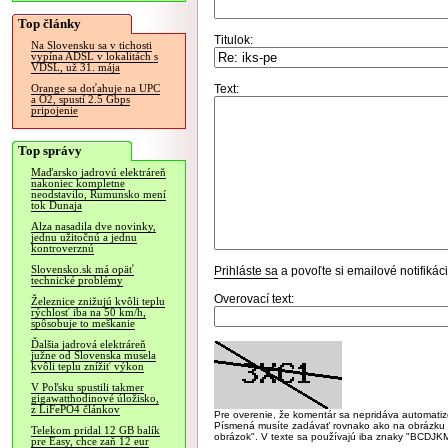
Top články
Titulok:
Na Slovensku sa v tichosti
vypína ADSL v lokalitách s
VDSL, už 31. mája
Text:
Orange sa doťahuje na UPC
a O2, spustí 2.5 Gbps
pripojenie
Top správy
Maďarsko jadrovú elektráreň
nakoniec kompletne
neodstavilo, Rumunsko mení
tok Dunaja
Alza nasadila dve novinky,
jednu užitočnú a jednu
kontroverznú
Slovensko.sk má opäť
Prihláste sa
a povoľte si emailové notifiká
technické problémy
Overovací text:
Železnice znižujú kvôli teplu
rýchlosť iba na 50 km/h,
spôsobuje to meškanie
Ďalšia jadrová elektráreň
južne od Slovenska musela
kvôli teplu znížiť výkon
V Poľsku spustili takmer
gigawatthodinové úložisko,
z LiFePO4 článkov
Pre overenie, že komentár sa nepridáva automatizov
Písmená musíte zadávať rovnako ako na obrázku veľk
Telekom pridal 12 GB balík
obrázok". V texte sa používajú iba znaky "BC
pre Easy, chce zaň 12 eur