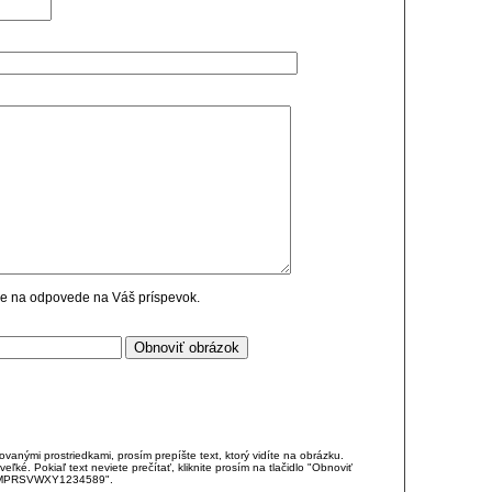
cie na odpovede na Váš príspevok.
anými prostriedkami, prosím prepíšte text, ktorý vidíte na obrázku.
é. Pokiaľ text neviete prečítať, kliknite prosím na tlačidlo "Obnoviť
DJKMPRSVWXY1234589".