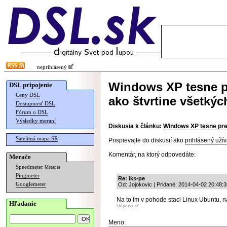
neprihlásený
Windows XP tesne p
DSL pripojenie
Ceny DSL
ako štvrtine všetký
Dostupnosť DSL
Fórum o DSL
Výsledky meraní
Diskusia k článku:
Windows XP tesne pre
Satelitná mapa SR
Prispievajte do diskusií ako
prihlásený užív
Komentár, na ktorý odpovedáte:
Merače
Speedmeter
Merania
Pingmeter
Re: iks-pe
Googlemeter
Od: Jojokovic | Pridané: 2014-04-02 20:48:3
Na to im v pohode staci Linux Ubuntu, n
Hľadanie
Odpovedať
Meno: