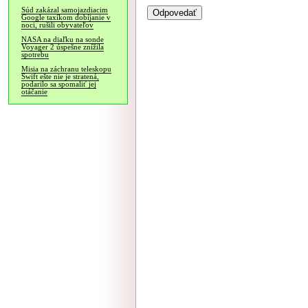
Súd zakázal samojazdiacim
Google taxíkom dobíjanie v
noci, rušili obyvateľov
NASA na diaľku na sonde
Voyager 2 úspešne znížila
spotrebu
Misia na záchranu teleskopu
Swift ešte nie je stratená,
podarilo sa spomaliť jej
otáčanie