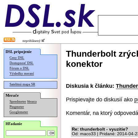
neprihlásený
Thunderbolt zrýc
DSL pripojenie
Ceny DSL
konektor
Dostupnosť DSL
Fórum o DSL
Výsledky meraní
Satelitná mapa SR
Diskusia k článku:
Thunderb
Merače
Prispievajte do diskusií ako
p
Speedmeter
Merania
Pingmeter
Komentár, na ktorý odpovedá
Googlemeter
Hľadanie
Re: thunderbolt - vyuzitie?
Od: maco33 | Pridané: 2014-04-2