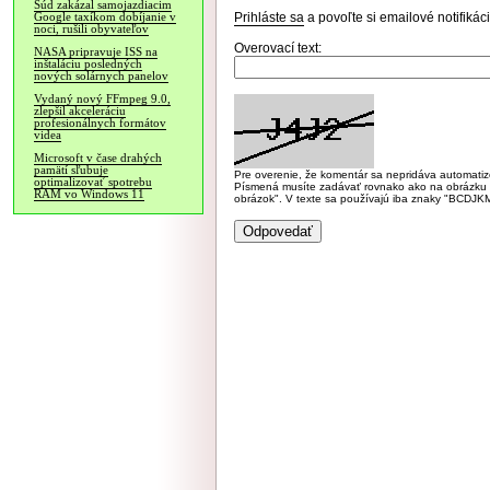
Súd zakázal samojazdiacim
Prihláste sa
a povoľte si emailové notifiká
Google taxíkom dobíjanie v
noci, rušili obyvateľov
Overovací text:
NASA pripravuje ISS na
inštaláciu posledných
nových solárnych panelov
Vydaný nový FFmpeg 9.0,
zlepšil akceleráciu
profesionálnych formátov
videa
Microsoft v čase drahých
pamätí sľubuje
Pre overenie, že komentár sa nepridáva automatizov
optimalizovať spotrebu
Písmená musíte zadávať rovnako ako na obrázku veľk
RAM vo Windows 11
obrázok". V texte sa používajú iba znaky "BC