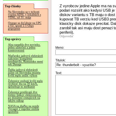
Z vyrobcov jedine Apple ma na sv
Top články
podari rozsirit ako kedysi USB je
Na Slovensku sa v tichosti
diskov variantu s TB maju o dos
vypína ADSL v lokalitách s
VDSL, už 31. mája
kupovat TB verziu ked USB3 pren
klasicky disk dokaze precitat. Dal
Orange sa doťahuje na UPC
a O2, spustí 2.5 Gbps
zarobil tak asi maju dost penazi 
pripojenie
periferii).
Odpovedať
Top správy
Alza nasadila dve novinky,
Meno:
jednu užitočnú a jednu
kontroverznú
Maďarsko jadrovú elektráreň
nakoniec kompletne
Titulok:
neodstavilo, Rumunsko mení
tok Dunaja
Ďalšia jadrová elektráreň
južne od Slovenska musela
Text:
kvôli teplu znížiť výkon
Železnice znižujú kvôli teplu
rýchlosť iba na 50 km/h,
spôsobuje to meškanie
Železnice predávajú dve
tretiny lístkov elektronicky,
po donútení cestujúcich na
takýto nákup
NASA na diaľku na sonde
Voyager 2 úspešne znížila
spotrebu