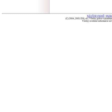
NÁVŠTEVNOSŤ
|
INZE
(C) 2004, 2005 DSL.sk | Všetky práva vyhradené
Všetky uvedené informácie sú b