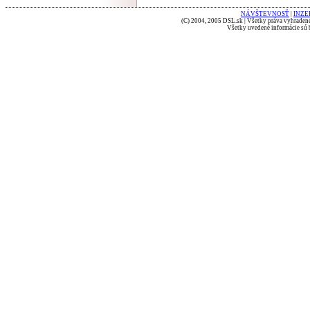
NÁVŠTEVNOSŤ
|
INZE
(C) 2004, 2005 DSL.sk | Všetky práva vyhradené
Všetky uvedené informácie sú b