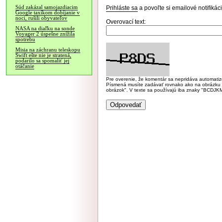
Súd zakázal samojazdiacim
Prihláste sa
a povoľte si emailové notifiká
Google taxíkom dobíjanie v
noci, rušili obyvateľov
Overovací text:
NASA na diaľku na sonde
Voyager 2 úspešne znížila
spotrebu
Misia na záchranu teleskopu
Swift ešte nie je stratená,
podarilo sa spomaliť jej
otáčanie
Pre overenie, že komentár sa nepridáva automatizov
Písmená musíte zadávať rovnako ako na obrázku veľk
obrázok". V texte sa používajú iba znaky "BC