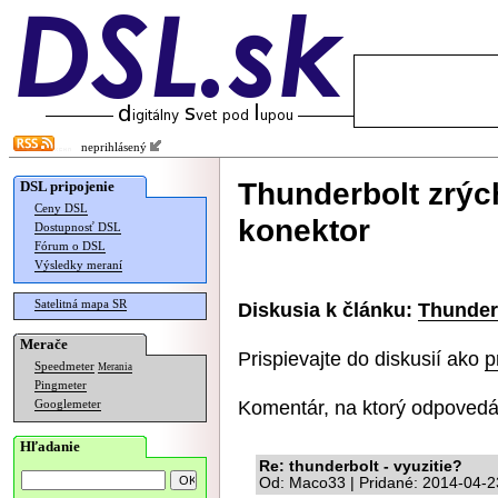
neprihlásený
Thunderbolt zrýc
DSL pripojenie
Ceny DSL
konektor
Dostupnosť DSL
Fórum o DSL
Výsledky meraní
Satelitná mapa SR
Diskusia k článku:
Thunderb
Merače
Prispievajte do diskusií ako
p
Speedmeter
Merania
Pingmeter
Komentár, na ktorý odpovedá
Googlemeter
Hľadanie
Re: thunderbolt - vyuzitie?
Od: Maco33 | Pridané: 2014-04-2