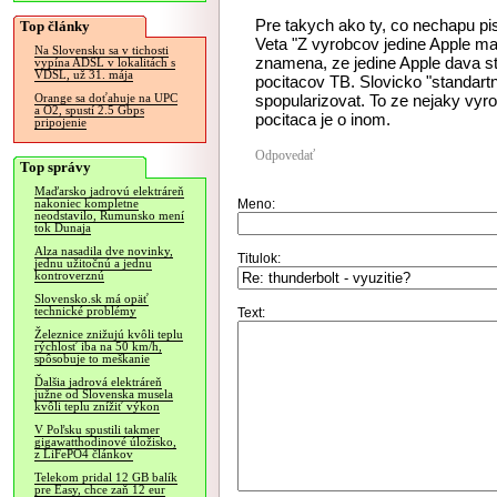
Pre takych ako ty, co nechapu pi
Top články
Veta "Z vyrobcov jedine Apple ma
Na Slovensku sa v tichosti
znamena, ze jedine Apple dava s
vypína ADSL v lokalitách s
VDSL, už 31. mája
pocitacov TB. Slovicko "standartn
spopularizovat. To ze nejaky vyr
Orange sa doťahuje na UPC
a O2, spustí 2.5 Gbps
pocitaca je o inom.
pripojenie
Odpovedať
Top správy
Maďarsko jadrovú elektráreň
Meno:
nakoniec kompletne
neodstavilo, Rumunsko mení
tok Dunaja
Alza nasadila dve novinky,
Titulok:
jednu užitočnú a jednu
kontroverznú
Slovensko.sk má opäť
technické problémy
Text:
Železnice znižujú kvôli teplu
rýchlosť iba na 50 km/h,
spôsobuje to meškanie
Ďalšia jadrová elektráreň
južne od Slovenska musela
kvôli teplu znížiť výkon
V Poľsku spustili takmer
gigawatthodinové úložisko,
z LiFePO4 článkov
Telekom pridal 12 GB balík
pre Easy, chce zaň 12 eur