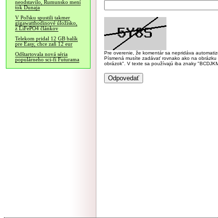
neodstavilo, Rumunsko mení
tok Dunaja
V Poľsku spustili takmer
gigawatthodinové úložisko,
z LiFePO4 článkov
Telekom pridal 12 GB balík
pre Easy, chce zaň 12 eur
Pre overenie, že komentár sa nepridáva automatizov
Odštartovala nová séria
Písmená musíte zadávať rovnako ako na obrázku veľk
populárneho sci-fi Futurama
obrázok". V texte sa používajú iba znaky "BC