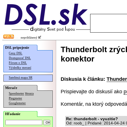
neprihlásený
Thunderbolt zrýc
DSL pripojenie
Ceny DSL
konektor
Dostupnosť DSL
Fórum o DSL
Výsledky meraní
Satelitná mapa SR
Diskusia k článku:
Thunderb
Merače
Prispievajte do diskusií ako
p
Speedmeter
Merania
Pingmeter
Komentár, na ktorý odpovedá
Googlemeter
Hľadanie
Re: thunderbolt - vyuzitie?
Od: roob_ | Pridané: 2014-04-24 