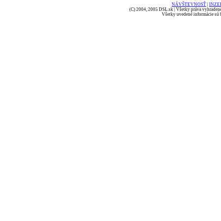
NÁVŠTEVNOSŤ
|
INZE
(C) 2004, 2005 DSL.sk | Všetky práva vyhradené
Všetky uvedené informácie sú b