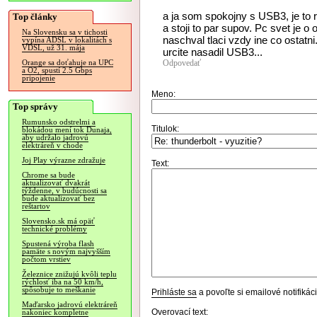
a ja som spokojny s USB3, je to 
Top články
a stoji to par supov. Pc svet je o 
Na Slovensku sa v tichosti
naschval tlaci vzdy ine co ostatn
vypína ADSL v lokalitách s
VDSL, už 31. mája
urcite nasadil USB3...
Odpovedať
Orange sa doťahuje na UPC
a O2, spustí 2.5 Gbps
pripojenie
Meno:
Top správy
Rumunsko odstrelmi a
Titulok:
blokádou mení tok Dunaja,
aby udržalo jadrovú
elektráreň v chode
Joj Play výrazne zdražuje
Text:
Chrome sa bude
aktualizovať dvakrát
týždenne, v budúcnosti sa
bude aktualizovať bez
reštartov
Slovensko.sk má opäť
technické problémy
Spustená výroba flash
pamäte s novým najvyšším
počtom vrstiev
Železnice znižujú kvôli teplu
rýchlosť iba na 50 km/h,
spôsobuje to meškanie
Prihláste sa
a povoľte si emailové notifiká
Maďarsko jadrovú elektráreň
Overovací text:
nakoniec kompletne