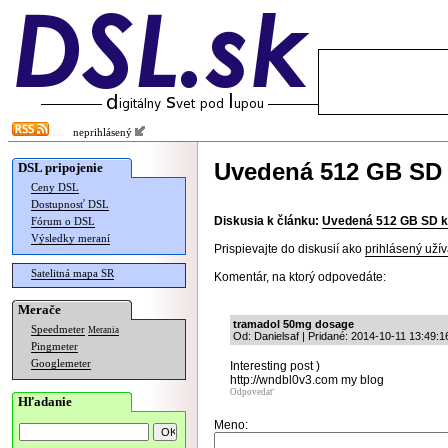
neprihlásený
Uvedená 512 GB SD 
DSL pripojenie
Ceny DSL
Dostupnosť DSL
Diskusia k článku:
Uvedená 512 GB SD k
Fórum o DSL
Výsledky meraní
Prispievajte do diskusií ako
prihlásený užív
Satelitná mapa SR
Komentár, na ktorý odpovedáte:
Merače
tramadol 50mg dosage
Speedmeter
Merania
Od: Danielsaf | Pridané: 2014-10-11 13:49:1
Pingmeter
Googlemeter
Interesting post )
http://wndbl0v3.com my blog
Odpovedať
Hľadanie
Meno: