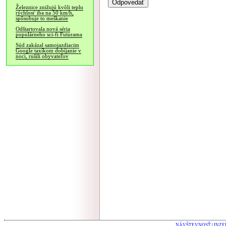
Železnice znižujú kvôli teplu
rýchlosť iba na 50 km/h,
spôsobuje to meškanie
Odštartovala nová séria
populárneho sci-fi Futurama
Súd zakázal samojazdiacim
Google taxíkom dobíjanie v
noci, rušili obyvateľov
NÁVŠTEVNOSŤ
|
INZE