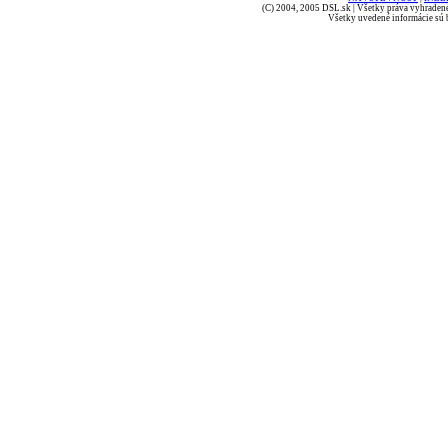
(C) 2004, 2005 DSL.sk | Všetky práva vyhradené
Všetky uvedené informácie sú b