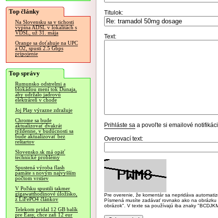
Top články
Titulok:
Na Slovensku sa v tichosti
vypína ADSL v lokalitách s
VDSL, už 31. mája
Text:
Orange sa doťahuje na UPC
a O2, spustí 2.5 Gbps
pripojenie
Top správy
Rumunsko odstrelmi a
blokádou mení tok Dunaja,
aby udržalo jadrovú
elektráreň v chode
Joj Play výrazne zdražuje
Chrome sa bude
Prihláste sa
a povoľte si emailové notifiká
aktualizovať dvakrát
týždenne, v budúcnosti sa
bude aktualizovať bez
Overovací text:
reštartov
Slovensko.sk má opäť
technické problémy
Spustená výroba flash
pamäte s novým najvyšším
počtom vrstiev
V Poľsku spustili takmer
gigawatthodinové úložisko,
Pre overenie, že komentár sa nepridáva automatizov
z LiFePO4 článkov
Písmená musíte zadávať rovnako ako na obrázku veľk
obrázok". V texte sa používajú iba znaky "BC
Telekom pridal 12 GB balík
pre Easy, chce zaň 12 eur