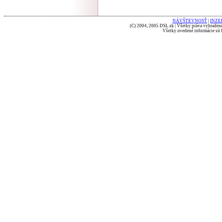
NÁVŠTEVNOSŤ
|
INZE
(C) 2004, 2005 DSL.sk | Všetky práva vyhradené
Všetky uvedené informácie sú b