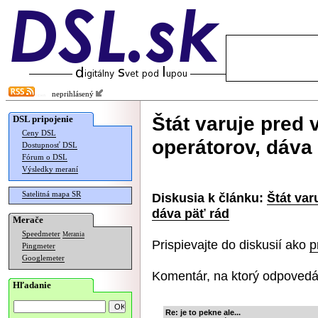
neprihlásený
Štát varuje pred
DSL pripojenie
Ceny DSL
operátorov, dáva
Dostupnosť DSL
Fórum o DSL
Výsledky meraní
Satelitná mapa SR
Diskusia k článku:
Štát var
dáva päť rád
Merače
Speedmeter
Merania
Prispievajte do diskusií ako
p
Pingmeter
Googlemeter
Komentár, na ktorý odpovedá
Hľadanie
Re: je to pekne ale...