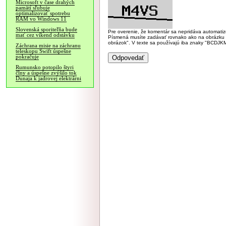
Microsoft v čase drahých
pamätí sľubuje
optimalizovať spotrebu
RAM vo Windows 11
Slovenská sporiteľňa bude
Pre overenie, že komentár sa nepridáva automatizov
mať cez víkend odstávku
Písmená musíte zadávať rovnako ako na obrázku veľk
obrázok". V texte sa používajú iba znaky "BC
Záchrana misie na záchranu
teleskopu Swift úspešne
pokračuje
Rumunsko potopilo štyri
člny a úspešne zvýšilo tok
Dunaja k jadrovej elektrárni