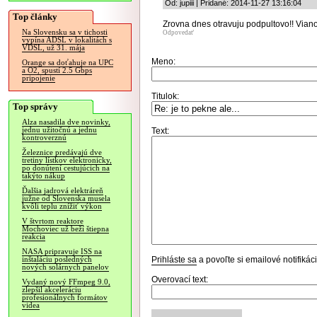
Od: jupiii | Pridané: 2014-11-27 13:16:04
Top články
Zrovna dnes otravuju podpultovo!! Vian
Na Slovensku sa v tichosti
Odpovedať
vypína ADSL v lokalitách s
VDSL, už 31. mája
Meno:
Orange sa doťahuje na UPC
a O2, spustí 2.5 Gbps
pripojenie
Titulok:
Top správy
Alza nasadila dve novinky,
jednu užitočnú a jednu
Text:
kontroverznú
Železnice predávajú dve
tretiny lístkov elektronicky,
po donútení cestujúcich na
takýto nákup
Ďalšia jadrová elektráreň
južne od Slovenska musela
kvôli teplu znížiť výkon
V štvrtom reaktore
Mochoviec už beží štiepna
reakcia
NASA pripravuje ISS na
Prihláste sa
a povoľte si emailové notifiká
inštaláciu posledných
nových solárnych panelov
Overovací text:
Vydaný nový FFmpeg 9.0,
zlepšil akceleráciu
profesionálnych formátov
videa