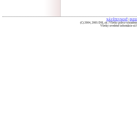
NÁVŠTEVNOSŤ
|
INZE
(C) 2004, 2005 DSL.sk | Všetky práva vyhradené
Všetky uvedené informácie sú b