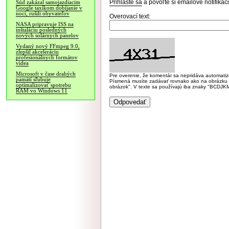
Prihláste sa
a povoľte si emailové notifiká
Súd zakázal samojazdiacim
Google taxíkom dobíjanie v
noci, rušili obyvateľov
Overovací text:
NASA pripravuje ISS na
inštaláciu posledných
nových solárnych panelov
Vydaný nový FFmpeg 9.0,
zlepšil akceleráciu
profesionálnych formátov
videa
Microsoft v čase drahých
Pre overenie, že komentár sa nepridáva automatizov
pamätí sľubuje
Písmená musíte zadávať rovnako ako na obrázku veľk
optimalizovať spotrebu
obrázok". V texte sa používajú iba znaky "BC
RAM vo Windows 11