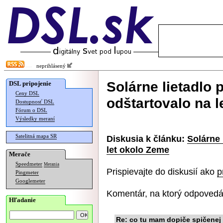
neprihlásený
Solárne lietadlo
DSL pripojenie
Ceny DSL
odštartovalo na 
Dostupnosť DSL
Fórum o DSL
Výsledky meraní
Satelitná mapa SR
Diskusia k článku:
Solárne 
let okolo Zeme
Merače
Speedmeter
Merania
Prispievajte do diskusií ako
p
Pingmeter
Googlemeter
Komentár, na ktorý odpovedá
Hľadanie
Re: co tu mam dopiče spičenej