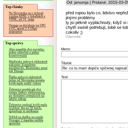
Od: jenomja | Pridané: 2015-03-0
Top články
před ropou bylo co, lidstvo nepře
Na Slovensku sa v tichosti
vypína ADSL v lokalitách s
jinými problémy
VDSL, už 31. mája
ty jsi pěkně vypláchnutý, když si 
Orange sa doťahuje na UPC
chytří swině potřebují, tobě se t
a O2, spustí 2.5 Gbps
cokoliv ;)
pripojenie
Odpovedať
Top správy
Meno:
Alza nasadila dve novinky,
jednu užitočnú a jednu
kontroverznú
Maďarsko jadrovú elektráreň
Titulok:
nakoniec kompletne
neodstavilo, Rumunsko mení
tok Dunaja
Text:
Ďalšia jadrová elektráreň
južne od Slovenska musela
kvôli teplu znížiť výkon
Železnice predávajú dve
tretiny lístkov elektronicky,
po donútení cestujúcich na
takýto nákup
Železnice znižujú kvôli teplu
rýchlosť iba na 50 km/h,
spôsobuje to meškanie
NASA na diaľku na sonde
Voyager 2 úspešne znížila
spotrebu