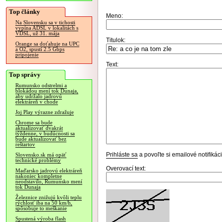
Top články
Meno:
Na Slovensku sa v tichosti
vypína ADSL v lokalitách s
VDSL, už 31. mája
Titulok:
Orange sa doťahuje na UPC
a O2, spustí 2.5 Gbps
pripojenie
Text:
Top správy
Rumunsko odstrelmi a
blokádou mení tok Dunaja,
aby udržalo jadrovú
elektráreň v chode
Joj Play výrazne zdražuje
Chrome sa bude
aktualizovať dvakrát
týždenne, v budúcnosti sa
bude aktualizovať bez
reštartov
Prihláste sa
a povoľte si emailové notifiká
Slovensko.sk má opäť
technické problémy
Overovací text:
Maďarsko jadrovú elektráreň
nakoniec kompletne
neodstavilo, Rumunsko mení
tok Dunaja
Železnice znižujú kvôli teplu
rýchlosť iba na 50 km/h,
spôsobuje to meškanie
Spustená výroba flash