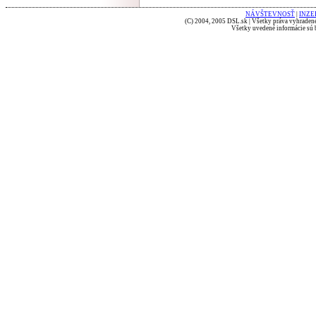
NÁVŠTEVNOSŤ
|
INZE
(C) 2004, 2005 DSL.sk | Všetky práva vyhradené
Všetky uvedené informácie sú b