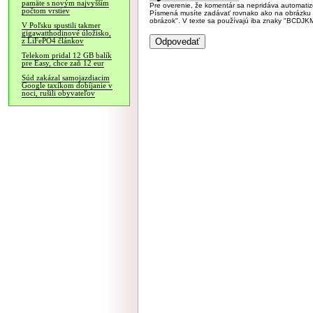
pamäte s novým najvyšším
Pre overenie, že komentár sa nepridáva automatizov
počtom vrstiev
Písmená musíte zadávať rovnako ako na obrázku veľk
obrázok". V texte sa používajú iba znaky "BC
V Poľsku spustili takmer
gigawatthodinové úložisko,
z LiFePO4 článkov
Telekom pridal 12 GB balík
pre Easy, chce zaň 12 eur
Súd zakázal samojazdiacim
Google taxíkom dobíjanie v
noci, rušili obyvateľov