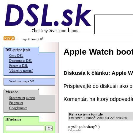
neprihlásený
Apple Watch boot
DSL pripojenie
Ceny DSL
Dostupnosť DSL
Fórum o DSL
Výsledky meraní
Diskusia k článku:
Apple W
Satelitná mapa SR
Prispievajte do diskusií ako
p
Merače
Komentár, na ktorý odpovedá
Speedmeter
Merania
Pingmeter
Googlemeter
Re: a co je na tom zle
Od: xvzf | Pridané: 2015-04-22 09:43:50
Hľadanie
myslis polovicny? ;)
Odpovedať