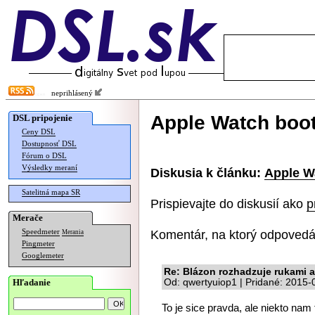
neprihlásený
Apple Watch boot
DSL pripojenie
Ceny DSL
Dostupnosť DSL
Fórum o DSL
Výsledky meraní
Diskusia k článku:
Apple W
Satelitná mapa SR
Prispievajte do diskusií ako
p
Merače
Komentár, na ktorý odpovedá
Speedmeter
Merania
Pingmeter
Googlemeter
Re: Blázon rozhadzuje rukami 
Hľadanie
Od: qwertyuiop1 | Pridané: 2015-
To je sice pravda, ale niekto nam