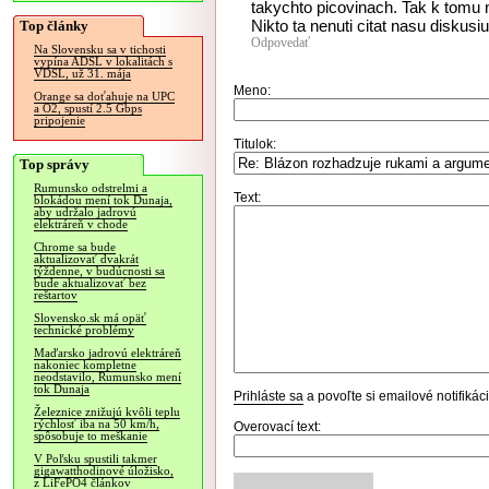
takychto picovinach. Tak k tomu
Nikto ta nenuti citat nasu diskusiu
Top články
Odpovedať
Na Slovensku sa v tichosti
vypína ADSL v lokalitách s
VDSL, už 31. mája
Meno:
Orange sa doťahuje na UPC
a O2, spustí 2.5 Gbps
pripojenie
Titulok:
Top správy
Rumunsko odstrelmi a
Text:
blokádou mení tok Dunaja,
aby udržalo jadrovú
elektráreň v chode
Chrome sa bude
aktualizovať dvakrát
týždenne, v budúcnosti sa
bude aktualizovať bez
reštartov
Slovensko.sk má opäť
technické problémy
Maďarsko jadrovú elektráreň
nakoniec kompletne
neodstavilo, Rumunsko mení
tok Dunaja
Prihláste sa
a povoľte si emailové notifiká
Železnice znižujú kvôli teplu
rýchlosť iba na 50 km/h,
Overovací text:
spôsobuje to meškanie
V Poľsku spustili takmer
gigawatthodinové úložisko,
z LiFePO4 článkov