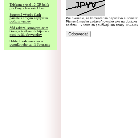
Telekom pridal 12 GB balík
pre Easy, chce zaň 12 eur
Spustená výroba flash
pamäte s novým najvyšším
Pre overenie, že komentár sa nepridáva automatizov
počtom vrstiev
Písmená musíte zadávať rovnako ako na obrázku veľk
obrázok". V texte sa používajú iba znaky "BC
Súd zakázal samojazdiacim
Google taxíkom dobíjanie v
noci, rušili obyvateľov
Odštartovala nová séria
populárneho sci-fi Futurama