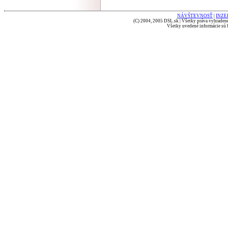
NÁVŠTEVNOSŤ
|
INZE
(C) 2004, 2005 DSL.sk | Všetky práva vyhradené
Všetky uvedené informácie sú b