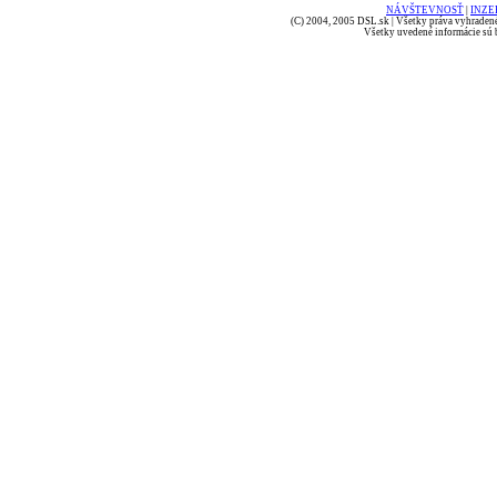
NÁVŠTEVNOSŤ
|
INZE
(C) 2004, 2005 DSL.sk | Všetky práva vyhradené
Všetky uvedené informácie sú b