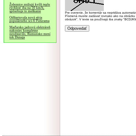
Železnice znižujú kvôli teplu
rýchlosť iba na 50 km/h,
spôsobuje to meškanie
Pre overenie, že komentár sa nepridáva automatizov
Písmená musíte zadávať rovnako ako na obrázku veľk
Odštartovala nová séria
obrázok". V texte sa používajú iba znaky "BC
populárneho sci-fi Futurama
Maďarsko jadrovú elektráreň
nakoniec kompletne
neodstavilo, Rumunsko mení
tok Dunaja