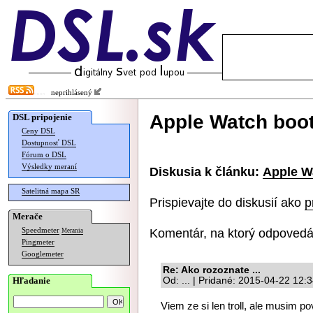
neprihlásený
Apple Watch boot
DSL pripojenie
Ceny DSL
Dostupnosť DSL
Fórum o DSL
Výsledky meraní
Diskusia k článku:
Apple W
Satelitná mapa SR
Prispievajte do diskusií ako
p
Merače
Komentár, na ktorý odpovedá
Speedmeter
Merania
Pingmeter
Googlemeter
Re: Ako rozoznate ...
Hľadanie
Od: ... | Pridané: 2015-04-22 12:
Viem ze si len troll, ale musim 