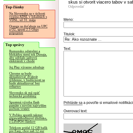
skus si otvorit viacero tabov v saf
Odpovedať
Top články
Na Slovensku sa v tichosti
vypína ADSL v lokalitách s
Meno:
VDSL, už 31. mája
Orange sa doťahuje na UPC
a O2, spustí 2.5 Gbps
pripojenie
Titulok:
Top správy
Text:
Rumunsko odstrelmi a
blokádou mení tok Dunaja,
aby udržalo jadrovú
elektráreň v chode
Joj Play výrazne zdražuje
Chrome sa bude
aktualizovať dvakrát
týždenne, v budúcnosti sa
bude aktualizovať bez
reštartov
Slovensko.sk má opäť
technické problémy
Spustená výroba flash
Prihláste sa
a povoľte si emailové notifiká
pamäte s novým najvyšším
počtom vrstiev
Overovací text:
V Poľsku spustili takmer
gigawatthodinové úložisko,
z LiFePO4 článkov
Telekom pridal 12 GB balík
pre Easy, chce zaň 12 eur