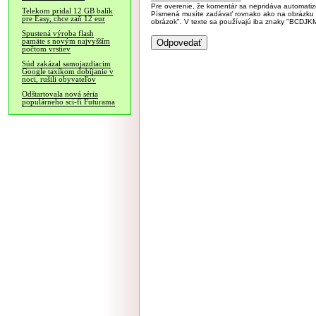
Pre overenie, že komentár sa nepridáva automatizov
Telekom pridal 12 GB balík
Písmená musíte zadávať rovnako ako na obrázku veľk
pre Easy, chce zaň 12 eur
obrázok". V texte sa používajú iba znaky "BC
Spustená výroba flash
pamäte s novým najvyšším
počtom vrstiev
Súd zakázal samojazdiacim
Google taxíkom dobíjanie v
noci, rušili obyvateľov
Odštartovala nová séria
populárneho sci-fi Futurama