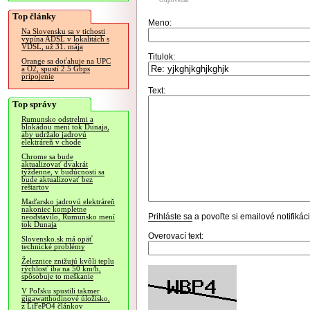
Odpovedať
Top články
Meno:
Na Slovensku sa v tichosti
vypína ADSL v lokalitách s
VDSL, už 31. mája
Titulok:
Orange sa doťahuje na UPC
a O2, spustí 2.5 Gbps
pripojenie
Text:
Top správy
Rumunsko odstrelmi a
blokádou mení tok Dunaja,
aby udržalo jadrovú
elektráreň v chode
Chrome sa bude
aktualizovať dvakrát
týždenne, v budúcnosti sa
bude aktualizovať bez
reštartov
Maďarsko jadrovú elektráreň
nakoniec kompletne
Prihláste sa
a povoľte si emailové notifiká
neodstavilo, Rumunsko mení
tok Dunaja
Overovací text:
Slovensko.sk má opäť
technické problémy
Železnice znižujú kvôli teplu
rýchlosť iba na 50 km/h,
spôsobuje to meškanie
V Poľsku spustili takmer
gigawatthodinové úložisko,
z LiFePO4 článkov