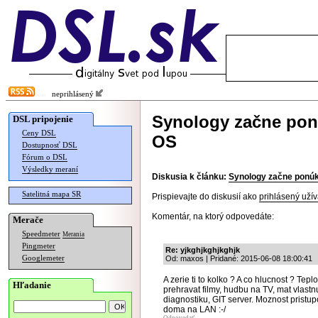
neprihlásený
Synology začne ponú
DSL pripojenie
Ceny DSL
OS
Dostupnosť DSL
Fórum o DSL
Výsledky meraní
Diskusia k článku:
Synology začne ponúka
Satelitná mapa SR
Prispievajte do diskusií ako
prihlásený užív
Komentár, na ktorý odpovedáte:
Merače
Speedmeter
Merania
Pingmeter
Re: yjkghjkghjkghjk
Googlemeter
Od: maxos | Pridané: 2015-06-08 18:00:41
A zerie ti to kolko ? A co hlucnost ? Te
Hľadanie
prehravat filmy, hudbu na TV, mat vlast
diagnostiku, GIT server. Moznost pristu
doma na LAN :-/