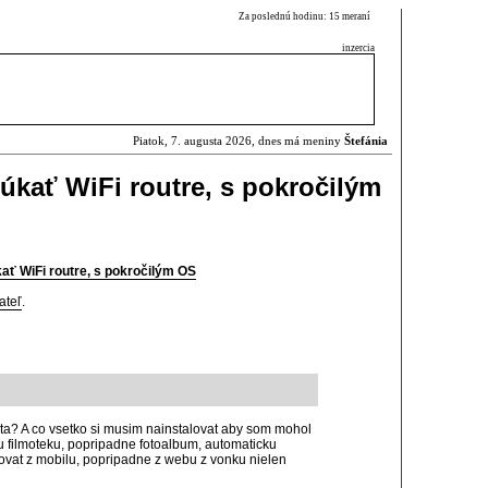
Za poslednú hodinu: 15 meraní
inzercia
Piatok, 7. augusta 2026, dnes má meniny
Štefánia
kať WiFi routre, s pokročilým
ť WiFi routre, s pokročilým OS
ateľ
.
plota? A co vsetko si musim nainstalovat aby som mohol
nu filmoteku, popripadne fotoalbum, automaticku
povat z mobilu, popripadne z webu z vonku nielen