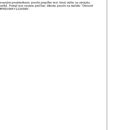
anými prostriedkami, prosím prepíšte text, ktorý vidíte na obrázku.
é. Pokiaľ text neviete prečítať, kliknite prosím na tlačidlo "Obnoviť
DJKMPRSVWXY1234589".