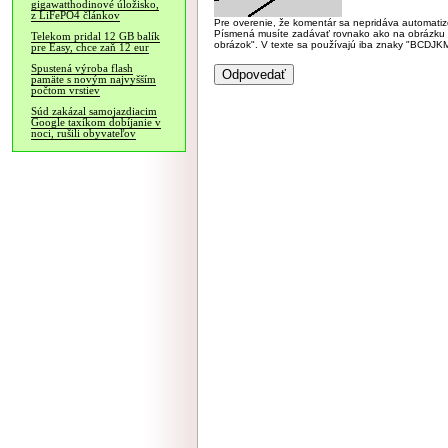
gigawatthodinové úložisko,
z LiFePO4 článkov
Pre overenie, že komentár sa nepridáva automatizov
Písmená musíte zadávať rovnako ako na obrázku veľk
Telekom pridal 12 GB balík
obrázok". V texte sa používajú iba znaky "BC
pre Easy, chce zaň 12 eur
Spustená výroba flash
pamäte s novým najvyšším
počtom vrstiev
Súd zakázal samojazdiacim
Google taxíkom dobíjanie v
noci, rušili obyvateľov