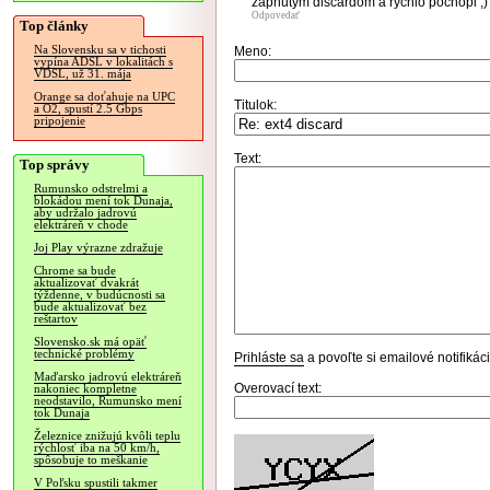
zapnutym discardom a rychlo pochopi ;)
Odpovedať
Top články
Na Slovensku sa v tichosti
Meno:
vypína ADSL v lokalitách s
VDSL, už 31. mája
Orange sa doťahuje na UPC
Titulok:
a O2, spustí 2.5 Gbps
pripojenie
Text:
Top správy
Rumunsko odstrelmi a
blokádou mení tok Dunaja,
aby udržalo jadrovú
elektráreň v chode
Joj Play výrazne zdražuje
Chrome sa bude
aktualizovať dvakrát
týždenne, v budúcnosti sa
bude aktualizovať bez
reštartov
Slovensko.sk má opäť
technické problémy
Prihláste sa
a povoľte si emailové notifiká
Maďarsko jadrovú elektráreň
Overovací text:
nakoniec kompletne
neodstavilo, Rumunsko mení
tok Dunaja
Železnice znižujú kvôli teplu
rýchlosť iba na 50 km/h,
spôsobuje to meškanie
V Poľsku spustili takmer