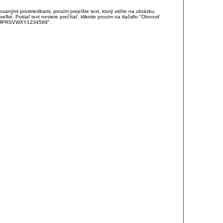
anými prostriedkami, prosím prepíšte text, ktorý vidíte na obrázku.
é. Pokiaľ text neviete prečítať, kliknite prosím na tlačidlo "Obnoviť
DJKMPRSVWXY1234589".