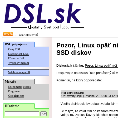
neprihlásený
Pozor, Linux opäť ni
DSL pripojenie
Ceny DSL
SSD diskov
Dostupnosť DSL
Fórum o DSL
Výsledky meraní
Diskusia k článku:
Pozor, Linux opäť ničí
Satelitná mapa SR
Prispievajte do diskusií ako
prihlásený užív
Komentár, na ktorý odpovedáte:
Merače
Speedmeter
Merania
Pingmeter
Re: ext4 discard
Googlemeter
Od: qwertyuiop1 | Pridané: 2015-08-03 12:3
Vsetky distribucie by default volaju fstr
Hľadanie
Je to tym, ze volat trim po kazdom zmaz
volaju raz za cas. Kazdy, kto chce naz