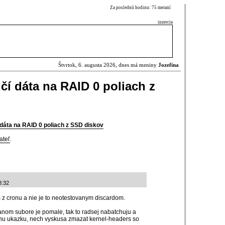
Za poslednú hodinu: 75 meraní
inzercia
Štvrtok, 6. augusta 2026, dnes má meniny
Jozefína
čí dáta na RAID 0 poliach z
 dáta na RAID 0 poliach z SSD diskov
ateľ
.
8:32
im z cronu a nie je to neotestovanym discardom.
anom subore je pomale, tak to radsej nabatchuju a
ornu ukazku, nech vyskusa zmazat kernel-headers so