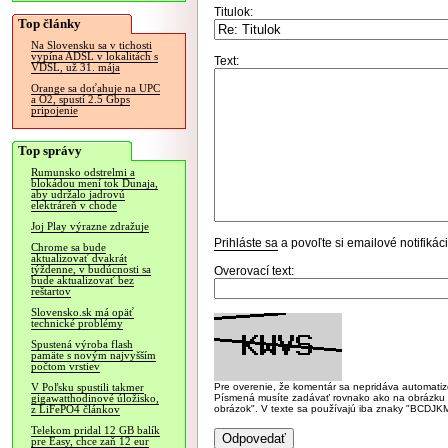
Titulok:
Top články
Na Slovensku sa v tichosti
vypína ADSL v lokalitách s
Text:
VDSL, už 31. mája
Orange sa doťahuje na UPC
a O2, spustí 2.5 Gbps
pripojenie
Top správy
Rumunsko odstrelmi a
blokádou mení tok Dunaja,
aby udržalo jadrovú
elektráreň v chode
Joj Play výrazne zdražuje
Prihláste sa
a povoľte si emailové notifiká
Chrome sa bude
aktualizovať dvakrát
týždenne, v budúcnosti sa
Overovací text:
bude aktualizovať bez
reštartov
Slovensko.sk má opäť
technické problémy
Spustená výroba flash
pamäte s novým najvyšším
počtom vrstiev
Pre overenie, že komentár sa nepridáva automatizov
V Poľsku spustili takmer
Písmená musíte zadávať rovnako ako na obrázku veľk
gigawatthodinové úložisko,
obrázok". V texte sa používajú iba znaky "BC
z LiFePO4 článkov
Telekom pridal 12 GB balík
pre Easy, chce zaň 12 eur