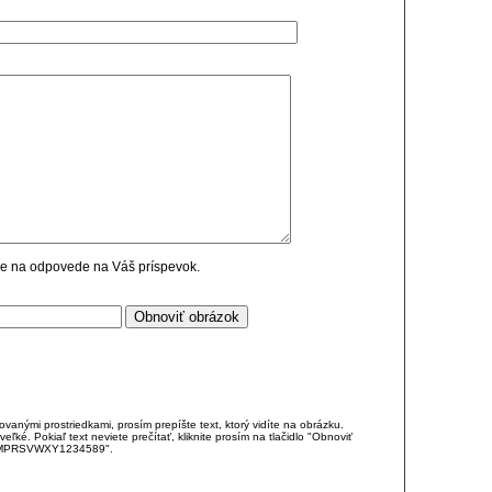
cie na odpovede na Váš príspevok.
anými prostriedkami, prosím prepíšte text, ktorý vidíte na obrázku.
é. Pokiaľ text neviete prečítať, kliknite prosím na tlačidlo "Obnoviť
DJKMPRSVWXY1234589".