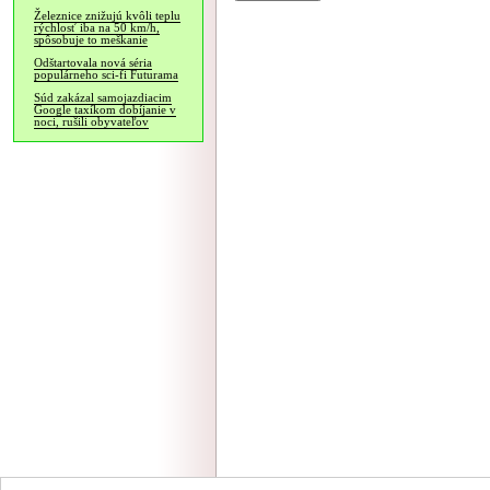
Železnice znižujú kvôli teplu
rýchlosť iba na 50 km/h,
spôsobuje to meškanie
Odštartovala nová séria
populárneho sci-fi Futurama
Súd zakázal samojazdiacim
Google taxíkom dobíjanie v
noci, rušili obyvateľov
NÁVŠTEVNOSŤ
|
INZE