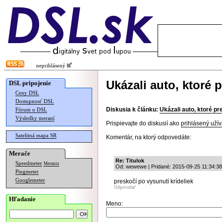
neprihlásený
Ukázali auto, ktoré
DSL pripojenie
Ceny DSL
Dostupnosť DSL
Diskusia k článku:
Ukázali auto, ktoré p
Fórum o DSL
Výsledky meraní
Prispievajte do diskusií ako
prihlásený užív
Satelitná mapa SR
Komentár, na ktorý odpovedáte:
Merače
Re: Titulok
Speedmeter
Merania
Od: wewewe | Pridané: 2015-09-25 11:34:38
Pingmeter
Googlemeter
preskočí po vysunutí krídeliek
Odpovedať
Hľadanie
Meno: