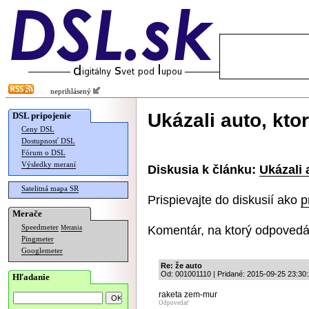
neprihlásený
Ukázali auto, kt
DSL pripojenie
Ceny DSL
Dostupnosť DSL
Fórum o DSL
Výsledky meraní
Diskusia k článku:
Ukázali 
Satelitná mapa SR
Prispievajte do diskusií ako
p
Merače
Komentár, na ktorý odpovedá
Speedmeter
Merania
Pingmeter
Googlemeter
Re: že auto
Od: 001001110 | Pridané: 2015-09-25 23:30
Hľadanie
raketa zem-mur
Odpovedať