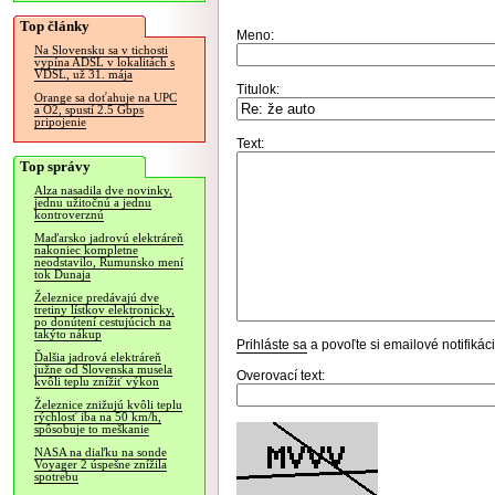
Top články
Meno:
Na Slovensku sa v tichosti
vypína ADSL v lokalitách s
VDSL, už 31. mája
Titulok:
Orange sa doťahuje na UPC
a O2, spustí 2.5 Gbps
pripojenie
Text:
Top správy
Alza nasadila dve novinky,
jednu užitočnú a jednu
kontroverznú
Maďarsko jadrovú elektráreň
nakoniec kompletne
neodstavilo, Rumunsko mení
tok Dunaja
Železnice predávajú dve
tretiny lístkov elektronicky,
po donútení cestujúcich na
takýto nákup
Prihláste sa
a povoľte si emailové notifiká
Ďalšia jadrová elektráreň
južne od Slovenska musela
Overovací text:
kvôli teplu znížiť výkon
Železnice znižujú kvôli teplu
rýchlosť iba na 50 km/h,
spôsobuje to meškanie
NASA na diaľku na sonde
Voyager 2 úspešne znížila
spotrebu