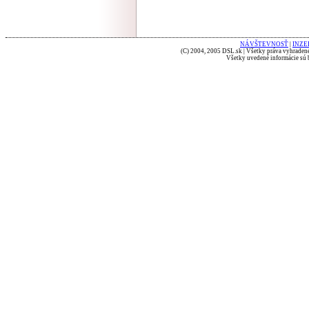
NÁVŠTEVNOSŤ
|
INZE
(C) 2004, 2005 DSL.sk | Všetky práva vyhradené
Všetky uvedené informácie sú b