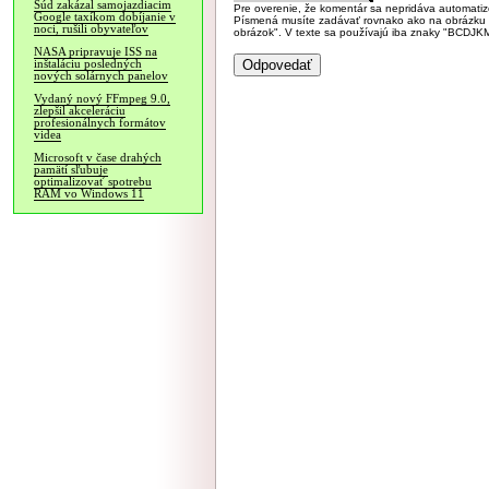
Súd zakázal samojazdiacim
Pre overenie, že komentár sa nepridáva automatizov
Google taxíkom dobíjanie v
Písmená musíte zadávať rovnako ako na obrázku veľk
noci, rušili obyvateľov
obrázok". V texte sa používajú iba znaky "BC
NASA pripravuje ISS na
inštaláciu posledných
nových solárnych panelov
Vydaný nový FFmpeg 9.0,
zlepšil akceleráciu
profesionálnych formátov
videa
Microsoft v čase drahých
pamätí sľubuje
optimalizovať spotrebu
RAM vo Windows 11